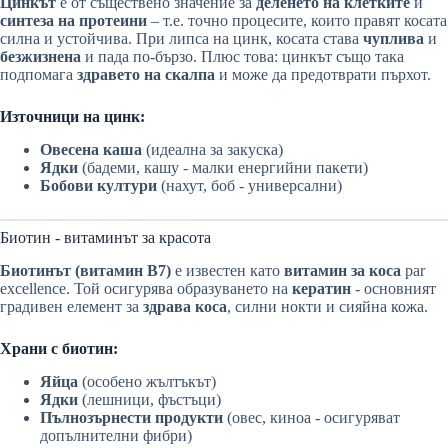
Цинкът
е от съществено значение за
деленето на клетките
и
синтеза на протеини
– т.е. точно процесите, които правят косата
силна и устойчива. При липса на цинк, косата става
чуплива
и
безжизнена
и пада по-бързо. Плюс това: цинкът също така
подпомага
здравето на скалпа
и може да предотврати пърхот.
Източници на цинк:
Овесена каша
(идеална за закуска)
Ядки
(бадеми, кашу - малки енергийни пакети)
Бобови култури
(нахут, боб - универсални)
Биотин - витаминът за красота
Биотинът (витамин В7)
е известен като
витамин за коса
par
excellence. Той осигурява образуването на
кератин
- основният
градивен елемент за
здрава коса
, силни нокти и сияйна кожа.
Храни с биотин:
Яйца
(особено жълтъкът)
Ядки
(лешници, фъстъци)
Пълнозърнести продукти
(овес, киноа - осигуряват
допълнителни фибри)