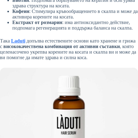
Биотин
: Подпомага образуването на кератин и осигурява
здрава структура на косата.
Кофеин
: Стимулира кръвообращението в скалпа и може да
активира корените на косата.
Екстракт от розмарин
: има антиоксидантно действие,
подпомага регенерацията и поддържа баланса на скалпа.
Така
Laduti
допълва естествените основи като хранене и грижа
с
висококачествена комбинация от активни съставки
, която
целенасочено укрепва корените на косата и скалпа ви и може да
ви помогне да имате здрава и силна коса.