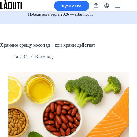
Преминаване
Купи сега
към
Кошница
съдържанието
за
Победител в теста 2026 — arbuti.com
пазаруване
Хранене срещу косопад – кои храни действат
Нала С.
Косопад