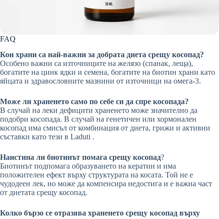
FAQ
Кои храни са най-важни за добрата диета срещу косопад?
Особено важни са източниците на желязо (спанак, леща),
богатите на цинк ядки и семена, богатите на биотин храни като
яйцата и здравословните мазнини от източници на омега-3.
Може ли храненето само по себе си да спре косопада?
В случай на леки дефицити храненето може значително да
подобри косопада. В случай на генетичен или хормонален
косопад има смисъл от комбинация от диета, грижи и активни
съставки като тези в Laduti .
Наистина ли биотинът помага срещу косопад
?
Биотинът подпомага образуването на кератин и има
положителен ефект върху структурата на косата. Той не е
чудодеен лек, но може да компенсира недостига и е важна част
от диетата срещу косопад.
Колко бързо се отразява храненето срещу косопад върху