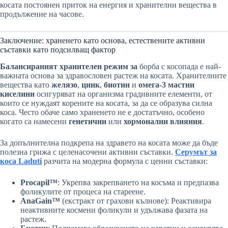
косата постоянен приток на енергия и хранителни вещества в
продължение на часове.
Заключение: храненето като основа, естествените активни
съставки като подсилващ фактор
Балансираният хранителен режим за
борба с косопада е най-
важната основа за здравословен растеж на косата. Хранителните
вещества като
желязо
,
цинк
,
биотин
и
омега-3 мастни
киселини
осигуряват на организма градивните елементи, от
които се нуждаят корените на косата, за да се образува силна
коса. Често обаче само храненето не е достатъчно, особено
когато са намесени
генетични
или
хормонални влияния
.
За допълнителна подкрепа на здравето на косата може да бъде
полезна грижа с целенасочени активни съставки.
Серумът за
коса Laduti
разчита на модерна формула с ценни съставки:
Procapil™
: Укрепва закрепването на косъма и предпазва
фоликулите от процеса на стареене.
AnaGain™
(екстракт от грахови кълнове): Реактивира
неактивните космени фоликули и удължава фазата на
растеж.