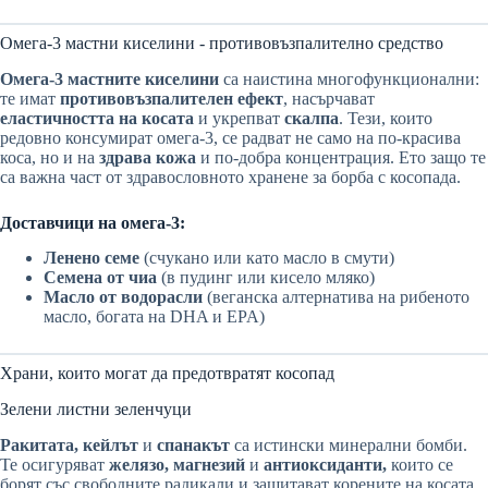
Омега-3 мастни киселини - противовъзпалително средство
Омега-3 мастните киселини
са наистина многофункционални:
те имат
противовъзпалителен ефект
, насърчават
еластичността на косата
и укрепват
скалпа
. Тези, които
редовно консумират омега-3, се радват не само на по-красива
коса, но и на
здрава кожа
и по-добра концентрация. Ето защо те
са важна част от здравословното хранене за борба с косопада.
Доставчици на омега-3:
Ленено семе
(счукано или като масло в смути)
Семена от чиа
(в пудинг или кисело мляко)
Масло от водорасли
(веганска алтернатива на рибеното
масло, богата на DHA и EPA)
Храни, които могат да предотвратят косопад
Зелени листни зеленчуци
Ракитата, кейлът
и
спанакът
са истински минерални бомби.
Те осигуряват
желязо, магнезий
и
антиоксиданти,
които се
борят със свободните радикали и защитават корените на косата.