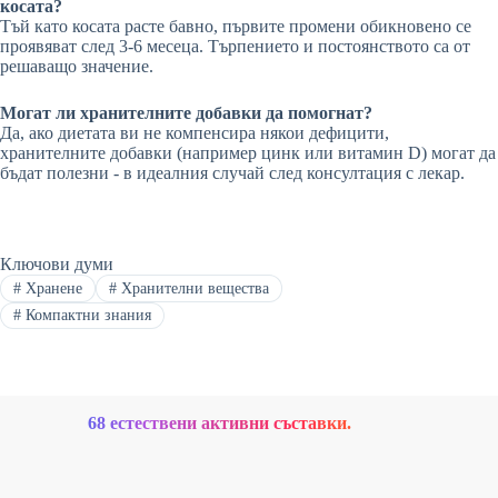
косата?
Тъй като косата расте бавно, първите промени обикновено се
проявяват след 3-6 месеца. Търпението и постоянството са от
решаващо значение.
Могат ли хранителните добавки да помогнат?
Да, ако диетата ви не компенсира някои дефицити,
хранителните добавки (например цинк или витамин D) могат да
бъдат полезни - в идеалния случай след консултация с лекар.
Ключови думи
#
Хранене
#
Хранителни вещества
#
Компактни знания
68 естествени активни съставки.