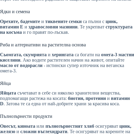
Ядки и семена
Орехите, бадемите
и
тиквените семки
са пълни с
цинк,
витамин Е
и
здравословни мазнини
. Те укрепват
структурата
на косъма
и го правят по-лъскав.
Риба и алтернативи на растителна основа
Сьомгата, скумрията
и
херингата
са богати на
омега-3 мастни
киселини
. Ако водите растителен начин на живот, опитайте
масло от водорасли
- истински супер източник на веганска
омега-3.
Яйца
Яйцата
съчетават в себе си няколко хранителни вещества,
подпомагащи растежа на косата:
биотин, протеини
и
витамин
D
. Затова те са една от най-добрите храни за красива коса.
Пълнозърнести продукти
Овесът, киноата
или
пълнозърнестият хляб
осигуряват
цинк,
желязо
и
сложни въглехидрати
. Те осигуряват на корените на