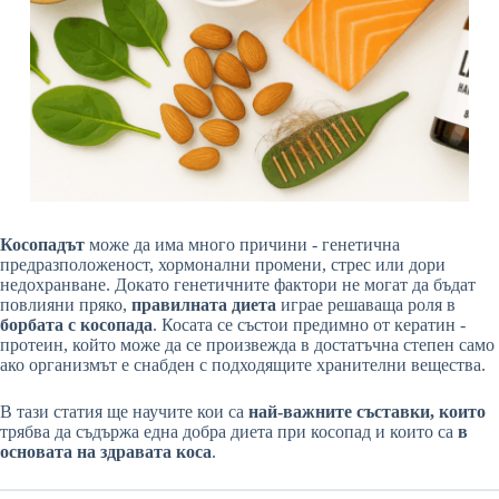
Косопадът
може да има много причини - генетична
предразположеност, хормонални промени, стрес или дори
недохранване. Докато генетичните фактори не могат да бъдат
повлияни пряко,
правилната диета
играе решаваща роля в
борбата с косопада
. Косата се състои предимно от кератин -
протеин, който може да се произвежда в достатъчна степен само
ако организмът е снабден с подходящите хранителни вещества.
В тази статия ще научите кои са
най-важните съставки, които
трябва да съдържа една добра диета при косопад и които са
в
основата на здравата коса
.