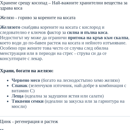
Хранене срещу косопад – Най-важните хранителни вещества за
здрава коса
Желязо - гориво за корените на косата
Желязото
снабдява корените на косата с кислород и
следователно е ключов фактор за
силна и пълна коса
.
Недостигът му може да ограничи
притока на кръв към скалпа
,
което води до по-бавен растеж на косата и нейното изтъняване.
Особено при жените това често се случва след обилна
менструация или в периоди на стрес - струва си да се
консултирате с лекар.
Храни, богати на желязо:
Червено месо
(богато на леснодостъпно хемо желязо)
Спанак
(зеленчуков източник, най-добре в комбинация с
витамин С)
Леща
(идеална за задушени ястия или салати)
Тиквени семки
(идеални за закуска или за гарнитура на
мюсли)
Цинк - регенерация и растеж