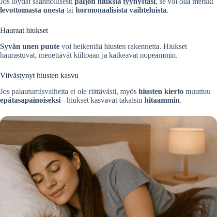
Jos löydät säännöllisesti
paljon hiuksia tyynystäsi
, se voi olla merkki
levottomasta unesta
tai
hormonaalisista vaihteluista
.
Hauraat hiukset
Syvän unen puute
voi heikentää hiusten rakennetta. Hiukset
haurastuvat, menettävät kiiltoaan ja katkeavat nopeammin.
Viivästynyt hiusten kasvu
Jos palautumisvaiheita ei ole riittävästi, myös
hiusten kierto
muuttuu
epätasapainoiseksi
- hiukset kasvavat takaisin
hitaammin
.