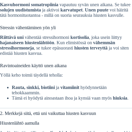
Kasvuhormoni somatropiinia
vapautuu syvän unen aikana. Se tukee
solujen uudistumista
ja aktivoi
karvatupet
.
Unen puute
voi häiritä
tätä hormonituotantoa - millä on suoria seurauksia hiusten kasvulle.
Stressin vähentäminen yön yli
Riittävä uni
vähentää stressihormoni
kortisolia
, joka usein liittyy
hajanaiseen hiustenlähtöön
. Kun elimistössä on
vähemmän
stressihormoneja
, se tukee epäsuorasti
hiusten terveyttä
ja voi siten
edistää hiusten kasvua.
Ravintoaineiden käyttö unen aikana
Yöllä keho toimii täydellä teholla:
Rauta, sinkki, biotiini
ja
vitamiinit
hyödynnetään
tehokkaammin.
Tämä ei hyödytä ainoastaan ihoa ja kynsiä vaan myös
hiuksia
.
2. Merkkejä siitä, että uni vaikuttaa hiusten kasvuun
Hiustenlähtö aamulla