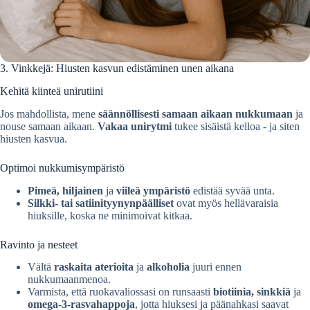
3. Vinkkejä: Hiusten kasvun edistäminen unen aikana
Kehitä kiinteä unirutiini
Jos mahdollista, mene
säännöllisesti
samaan aikaan nukkumaan
ja
nouse samaan aikaan.
Vakaa unirytmi
tukee sisäistä kelloa - ja siten
hiusten kasvua.
Optimoi nukkumisympäristö
Pimeä, hiljainen
ja
viileä ympäristö
edistää syvää unta.
Silkki- tai satiinityynynpäälliset
ovat myös hellävaraisia
hiuksille, koska ne minimoivat kitkaa.
Ravinto ja nesteet
Vältä
raskaita aterioita
ja
alkoholia
juuri ennen
nukkumaanmenoa.
Varmista, että ruokavaliossasi on runsaasti
biotiinia, sinkkiä
ja
omega-3-rasvahappoja
, jotta hiuksesi ja päänahkasi saavat