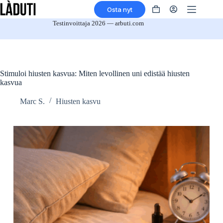
Siirry
Osta nyt
sisältöön
Ostoskori
Testinvoittaja 2026 — arbuti.com
Stimuloi hiusten kasvua: Miten levollinen uni edistää hiusten
kasvua
Marc S.
Hiusten kasvu