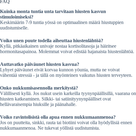
FAQ
Kuinka monta tuntia unta tarvitaan hiusten kasvun
stimuloimiseksi?
Keskimäärin 7-9 tuntia yössä on optimaalinen määrä hiustuppien
uudistumiselle.
Voiko unen puute todella aiheuttaa hiustenlähtöä?
Kyllä, pitkäaikainen univaje nostaa kortisolitasoja ja häiritsee
hormonitasapainoa. Molemmat voivat edistää hajanaista hiustenlähtöä.
Auttavatko päiväunet hiusten kasvua?
Lyhyet päiväunet eivät korvaa kunnon yöunia, mutta ne voivat
vähentää stressiä - ja tällä on myönteinen vaikutus hiusten terveyteen.
Onko nukkumisasennolla merkitystä?
Välillisesti kyllä. Jos nukut usein karkeilla tyynynpäällisillä, vaarana on
hiusten katkeaminen. Silkki- tai satiinityynynpäälliset ovat
hellävaraisempia hiuksille ja päänahalle.
Voiko ravintolisistä olla apua ennen nukkumaanmenoa?
Jos on puutteita, sinkki, rauta tai biotiini voivat olla hyödyllisiä ennen
nukkumaanmenoa. Ne tukevat yöllistä uudistumista.