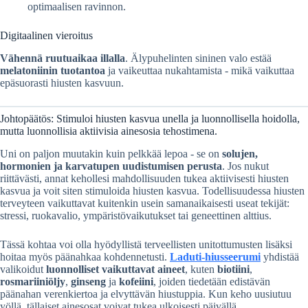
optimaalisen ravinnon.
Digitaalinen vieroitus
Vähennä ruutuaikaa illalla
. Älypuhelinten sininen valo estää
melatoniinin tuotantoa
ja vaikeuttaa nukahtamista - mikä vaikuttaa
epäsuorasti hiusten kasvuun.
Johtopäätös: Stimuloi hiusten kasvua unella ja luonnollisella hoidolla,
mutta luonnollisia aktiivisia ainesosia tehostimena.
Uni on paljon muutakin kuin pelkkää lepoa - se on
solujen,
hormonien ja karvatupen uudistumisen perusta
. Jos nukut
riittävästi, annat kehollesi mahdollisuuden tukea aktiivisesti hiusten
kasvua ja voit siten stimuloida hiusten kasvua. Todellisuudessa hiusten
terveyteen vaikuttavat kuitenkin usein samanaikaisesti useat tekijät:
stressi, ruokavalio, ympäristövaikutukset tai geneettinen alttius.
Tässä kohtaa voi olla hyödyllistä terveellisten unitottumusten lisäksi
hoitaa myös päänahkaa kohdennetusti.
Laduti-hiusseerumi
yhdistää
valikoidut
luonnolliset vaikuttavat aineet
, kuten
biotiini
,
rosmariiniöljy
,
ginseng
ja
kofeiini
, joiden tiedetään edistävän
päänahan verenkiertoa ja elvyttävän hiustuppia. Kun keho uusiutuu
yöllä, tällaiset ainesosat voivat tukea ulkoisesti päivällä.