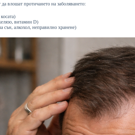
 да влошат протичането на заболяването:
косата)
желязо, витамин D)
 сън, алкохол, неправилно хранене)