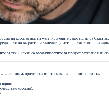
форми на косопад при мъжете, но жените също могат да бъдат за
предването на възрастта изтънелите участъци стават все по-види
ите за
тях и какви са
възможностите за
предотвратяване или сп
а слепоочията
, причинена от отстъпващата линия на косата.
 години
.
следствен косопад).
.