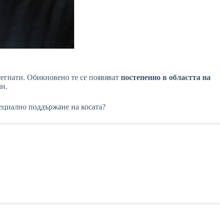
сегнати. Обикновено те се появяват
постепенно в областта на
ми.
ециално поддържане на косата?