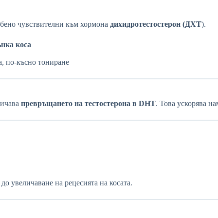
обено чувствителни към хормона
дихидротестостерон (ДХТ
).
ънка коса
а, по-късно тониране
личава
превръщането на тестостерона в DHT
. Това ускорява на
до увеличаване на рецесията на косата.