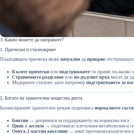
3. Какво можете да направите?
1. Прически и стилизиране
Подходящата прическа може
визуално
да
прикрие
отстъпващата
Късите прически
или
подстрижките
ги правят по-малко 
Страничното разделяне
или
по-дългият връх
могат да уд
Модерните стилове, като например
подстригването за из
2. Богата на хранителни вещества диета
Балансираният хранителен режим подпомага
нормалното състо
Биотин
→ допринася за поддържането на нормална коса
Цинк
и
желязо
→ подпомагат клетъчния метаболизъм и сн
Омега-3 мастни киселини
→ имат противовъзпалителен е