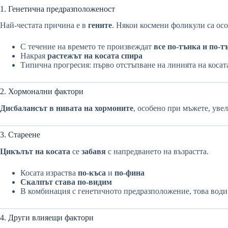
1. Генетична предразположеност
Най-честата причина е в
гените
. Някои космени фоликули са ос
С течение на времето те произвеждат
все по-тънка и по-т
Накрая
растежът на косата спира
Типична прогресия: първо отстъпване на линията на косат
2. Хормонални фактори
Дисбалансът в нивата на хормоните
, особено при мъжете, уве
3. Стареене
Цикълът на косата
се
забавя
с напредването на възрастта.
Косата израства
по-къса
и
по-фина
Скалпът става по-видим
В комбинация с генетичното предразположение, това води 
4. Други влияещи фактори