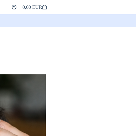
0,00
EUR
Кошница
за
пазаруване