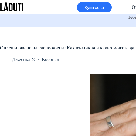
Преминаване
О
Купи сега
към
съдържанието
Побе
Оплешивяване на слепоочията: Как възниква и какво можете да
Джесика У.
Косопад