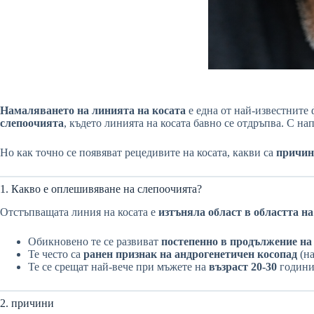
Намаляването на линията на косата
е една от най-известните 
слепоочията
, където линията на косата бавно се отдръпва. С на
Но как точно се появяват рецедивите на косата, какви са
причин
1. Какво е оплешивяване на слепоочията?
Отстъпващата линия на косата е
изтъняла област в областта н
Обикновено те се развиват
постепенно в продължение на
Те често са
ранен признак на андрогенетичен косопад
(на
Те се срещат най-вече при мъжете на
възраст 20-30
години
2. причини