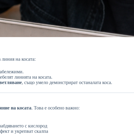
 линия на косата:
забележими.
ебелят линията на косата.
светляване
, също умело демонстрират останалата коса.
яние на косата
. Това е особено важно:
абдяването с кислород
фект и укрепват скалпа