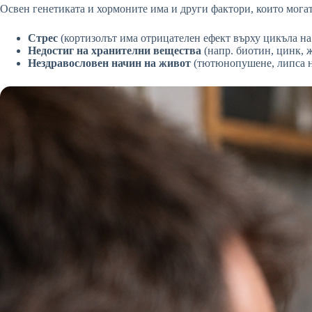
Освен генетиката и хормоните има и други фактори, които могат
Стрес
(кортизолът има отрицателен ефект върху цикъла на 
Недостиг на хранителни вещества
(напр. биотин, цинк, 
Нездравословен начин на живот
(тютюнопушене, липса на