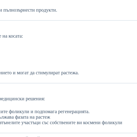
 и пълнозърнести продукти.
 на косата:
ието и могат да стимулират растежа.
 медицински решения:
ните фоликули и подпомага регенерацията.
ължава фазата на растеж
 изтънелите участъци със собствените ви космени фоликули