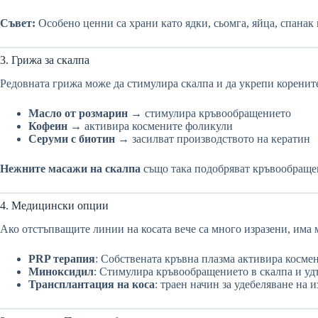
Съвет:
Особено ценни са храни като ядки, сьомга, яйца, спанак
3. Грижа за скалпа
Редовната грижа може да стимулира скалпа и да укрепи корените
Масло от розмарин
→ стимулира кръвообращението
Кофеин
→ активира космените фоликули
Серуми с биотин
→ засилват производството на кератин
Нежните масажи на скалпа
също така подобряват кръвообращен
4. Медицински опции
Ако отстъпващите линии на косата вече са много изразени, има
PRP терапия
: Собствената кръвна плазма активира косме
Миноксидил
: Стимулира кръвообращението в скалпа и уд
Трансплантация на коса
: траен начин за удебеляване на