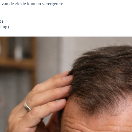
p van de ziekte kunnen verergeren:
D)
ding)