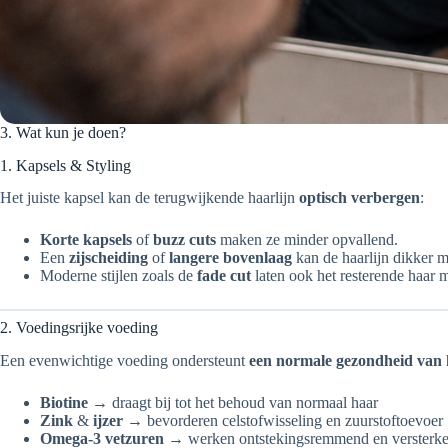
3. Wat kun je doen?
1. Kapsels & Styling
Het juiste kapsel kan de terugwijkende haarlijn
optisch verbergen
:
Korte kapsels
of
buzz cuts
maken ze minder opvallend.
Een
zijscheiding
of
langere bovenlaag
kan de haarlijn dikker 
Moderne stijlen zoals de
fade cut
laten ook het resterende haar 
2. Voedingsrijke voeding
Een evenwichtige voeding ondersteunt
een normale gezondheid van 
Biotine
→ draagt bij tot het behoud van normaal haar
Zink
&
ijzer
→ bevorderen celstofwisseling en zuurstoftoevoer
Omega-3 vetzuren
→ werken ontstekingsremmend en versterke