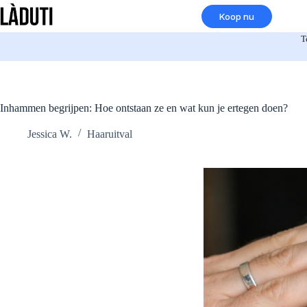
Overslaan
Koop nu
naar
inhoud
T
Inhammen begrijpen: Hoe ontstaan ze en wat kun je ertegen doen?
Jessica W.
Haaruitval