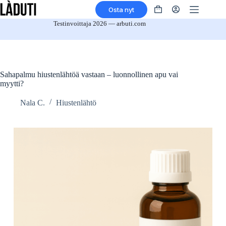
Siirry
Osta nyt
sisältöön
Ostoskori
Testinvoittaja 2026 — arbuti.com
Sahapalmu hiustenlähtöä vastaan – luonnollinen apu vai
myytti?
Nala C.
Hiustenlähtö