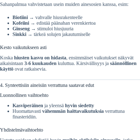
Sahanpalmua vahvistetaan usein muiden ainesosien kanssa, esim:
Biotiini
→ vahvalle hiusrakenteelle
Kofeiini
→ edistää päänahan verenkiertoa
Ginseng
→ stimuloi hiusjuuria
Sinkki
→ tärkeä solujen jakautumiselle
Kesto vaikutukseen asti
Koska
hiusten kasvu on hidasta
, ensimmäiset vaikutukset näkyvät
aikaisintaan
3-6 kuukauden
kuluttua. Kärsivällisyys ja
säännöllinen
käyttö
ovat ratkaisevia.
4. Synteettisiin aineisiin verrattuna saatavat edut
Luonnollinen vaihtoehto
Kasviperäinen
ja yleensä
hyvin siedetty
Huomattavasti
vähemmän haittavaikutuksia
verrattuna
finasteridiin.
Yhdistelmävaihtoehto