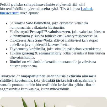
Pelkkä
puhdas sahapalmuvalmiste
ei yleensä riitä, sillä
hiustenlähdöllä on yleensä
useita syitä
. Tässä kohtaa
Laduti-
hiusseerumi
tulee apuun:
Se sisältää
Saw Palmettoa
, joka erityisesti vähentää
hormonaalista vaikutusta hiusjuuriin.
Yhdistettynä
Procapil™-valmisteeseen
, joka vahvistaa hiusten
kiinnittymistä ja suojaa follikkeleita ikääntymisprosesseilta.
Osoitteessa
AnaGain™
joka aktivoi inaktiiviset karvatupet
uudelleen ja voi pidentää kasvuvaihetta.
Täydennetty
kofeiinilla
, joka stimuloi päänahan verenkiertoa.
Tukena
ginseng
&
rosmariiniöljy
, jotka parantavat hiusjuurten
elinvoimaisuutta.
Biotiini
on välttämätön keratiinin tuotannolle ja vahvistaa
hiusten rakennetta.
Tuloksena on
laajapohjainen
,
luonnollisia aktiivisia ainesosia
sisältävä koostumus
, joka
yhdistää järkevästi sahapalmun
ja
samalla puuttuu muihin hiustenlähdön keskeisiin syihin - ilman
aggressiivisia kemikaaleja, kuten minoksidiilia.