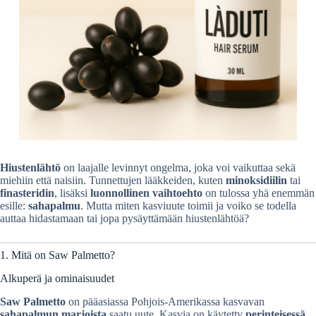
Hiustenlähtö
on laajalle levinnyt ongelma, joka voi vaikuttaa sekä
miehiin että naisiin. Tunnettujen lääkkeiden, kuten
minoksidiilin
tai
finasteridin
, lisäksi
luonnollinen vaihtoehto
on tulossa yhä enemmän
esille:
sahapalmu
. Mutta miten kasviuute toimii ja voiko se todella
auttaa hidastamaan tai jopa pysäyttämään hiustenlähtöä?
1. Mitä on Saw Palmetto?
Alkuperä ja ominaisuudet
Saw Palmetto
on pääasiassa Pohjois-Amerikassa kasvavan
sahapalmun marjoista
saatu uute. Kasvia on käytetty
perinteisessä