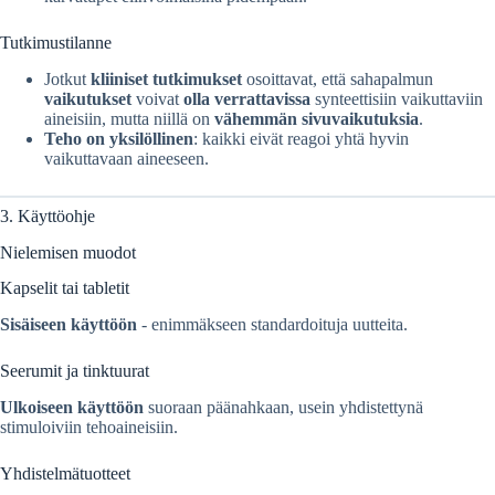
Tutkimustilanne
Jotkut
kliiniset tutkimukset
osoittavat, että sahapalmun
vaikutukset
voivat
olla verrattavissa
synteettisiin vaikuttaviin
aineisiin, mutta niillä on
vähemmän sivuvaikutuksia
.
Teho on yksilöllinen
: kaikki eivät reagoi yhtä hyvin
vaikuttavaan aineeseen.
3. Käyttöohje
Nielemisen muodot
Kapselit tai tabletit
Sisäiseen käyttöön
- enimmäkseen standardoituja uutteita.
Seerumit ja tinktuurat
Ulkoiseen käyttöön
suoraan päänahkaan, usein yhdistettynä
stimuloiviin tehoaineisiin.
Yhdistelmätuotteet