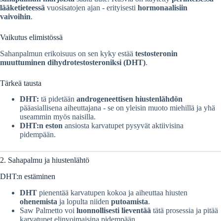
lääketieteessä
vuosisatojen ajan - erityisesti
hormonaalisiin
vaivoihin
.
Vaikutus elimistössä
Sahanpalmun erikoisuus on sen kyky estää
testosteronin
muuttuminen dihydrotestosteroniksi (DHT)
.
Tärkeä tausta
DHT:
tä pidetään
androgeneettisen hiustenlähdön
pääasiallisena aiheuttajana - se on yleisin muoto miehillä ja yhä
useammin myös naisilla.
DHT:n eston
ansiosta karvatupet pysyvät aktiivisina
pidempään.
2. Sahapalmu ja hiustenlähtö
DHT:n estäminen
DHT
pienentää karvatupen kokoa ja aiheuttaa hiusten
ohenemista
ja lopulta niiden
putoamista
.
Saw Palmetto voi
luonnollisesti lieventää
tätä prosessia ja pitää
karvatupet elinvoimaisina pidempään.