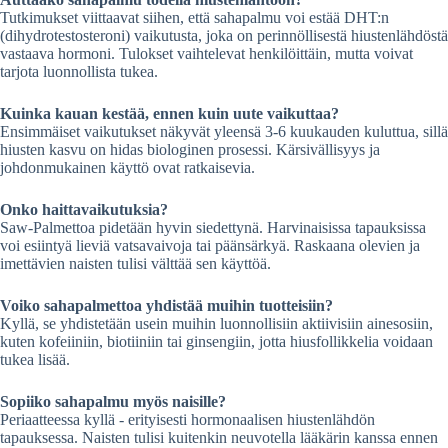
Tutkimukset viittaavat siihen, että sahapalmu voi estää DHT:n
(dihydrotestosteroni) vaikutusta, joka on perinnöllisestä hiustenlähdöstä
vastaava hormoni. Tulokset vaihtelevat henkilöittäin, mutta voivat
tarjota luonnollista tukea.
Kuinka kauan kestää, ennen kuin uute vaikuttaa?
Ensimmäiset vaikutukset näkyvät yleensä 3-6 kuukauden kuluttua, sillä
hiusten kasvu on hidas biologinen prosessi. Kärsivällisyys ja
johdonmukainen käyttö ovat ratkaisevia.
Onko haittavaikutuksia?
Saw-Palmettoa pidetään hyvin siedettynä. Harvinaisissa tapauksissa
voi esiintyä lieviä vatsavaivoja tai päänsärkyä. Raskaana olevien ja
imettävien naisten tulisi välttää sen käyttöä.
Voiko sahapalmettoa yhdistää muihin tuotteisiin?
Kyllä, se yhdistetään usein muihin luonnollisiin aktiivisiin ainesosiin,
kuten kofeiiniin, biotiiniin tai ginsengiin, jotta hiusfollikkelia voidaan
tukea lisää.
Sopiiko sahapalmu myös naisille?
Periaatteessa kyllä - erityisesti hormonaalisen hiustenlähdön
tapauksessa. Naisten tulisi kuitenkin neuvotella lääkärin kanssa ennen