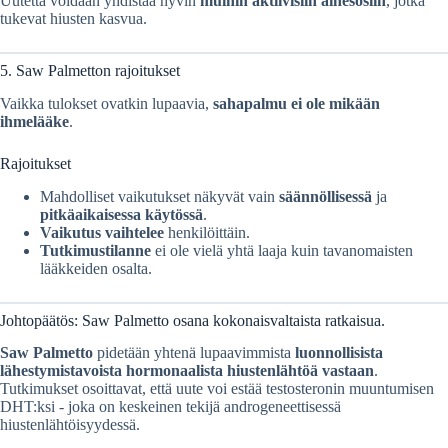
Uutetta voidaan yhdistää hyvin
muihin aktiivisiin ainesosiin
, jotka
tukevat hiusten kasvua.
5. Saw Palmetton rajoitukset
Vaikka tulokset ovatkin lupaavia,
sahapalmu ei ole mikään
ihmelääke
.
Rajoitukset
Mahdolliset vaikutukset näkyvät vain
säännöllisessä
ja
pitkäaikaisessa käytössä
.
Vaikutus vaihtelee
henkilöittäin.
Tutkimustilanne
ei ole vielä yhtä laaja kuin tavanomaisten
lääkkeiden osalta.
Johtopäätös: Saw Palmetto osana kokonaisvaltaista ratkaisua.
Saw Palmetto
pidetään yhtenä lupaavimmista
luonnollisista
lähestymistavoista hormonaalista hiustenlähtöä vastaan
.
Tutkimukset osoittavat, että uute voi estää testosteronin muuntumisen
DHT:ksi - joka on keskeinen tekijä androgeneettisessä
hiustenlähtöisyydessä.