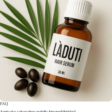
FAQ
Auttaako sahapalmu todella hiustenlähtöön?