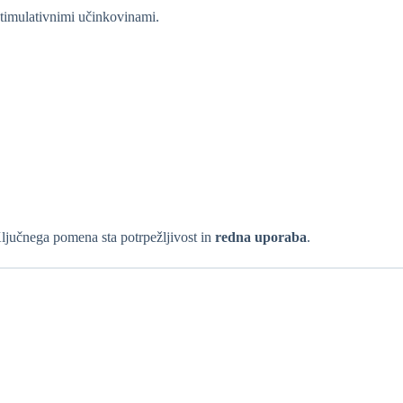
stimulativnimi učinkovinami.
Ključnega pomena sta potrpežljivost in
redna uporaba
.