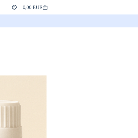
0,00
EUR
Nakupovalna
košarica