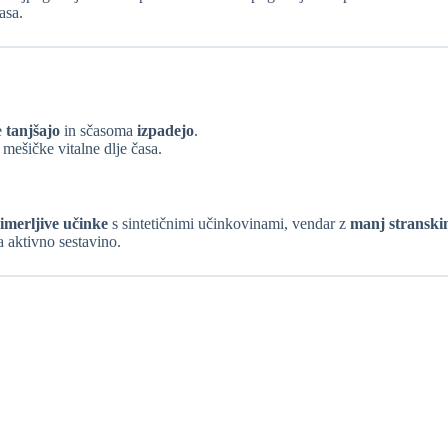
asa.
e
tanjšajo
in sčasoma
izpadejo
.
 mešičke vitalne dlje časa.
imerljive učinke
s sintetičnimi učinkovinami, vendar z
manj stranski
a aktivno sestavino.