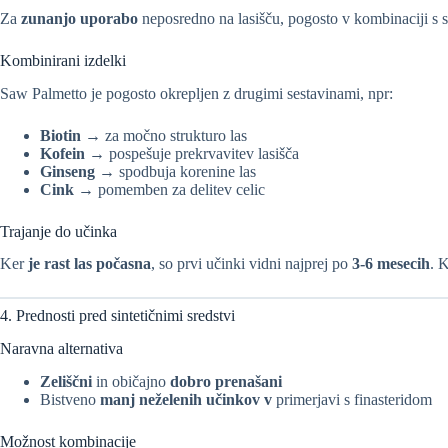
Za
zunanjo uporabo
neposredno na lasišču, pogosto v kombinaciji s 
Kombinirani izdelki
Saw Palmetto je pogosto okrepljen z drugimi sestavinami, npr:
Biotin
→ za močno strukturo las
Kofein
→ pospešuje prekrvavitev lasišča
Ginseng
→ spodbuja korenine las
Cink
→ pomemben za delitev celic
Trajanje do učinka
Ker
je rast las počasna
, so prvi učinki vidni najprej po
3-6 mesecih
. 
4. Prednosti pred sintetičnimi sredstvi
Naravna alternativa
Zeliščni
in običajno
dobro prenašani
Bistveno
manj neželenih učinkov v
primerjavi s finasteridom
Možnost kombinacije