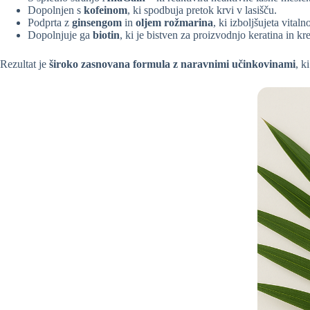
Dopolnjen s
kofeinom
, ki spodbuja pretok krvi v lasišču.
Podprta z
ginsengom
in
oljem rožmarina
, ki izboljšujeta vitaln
Dopolnjuje ga
biotin
, ki je bistven za proizvodnjo keratina in kre
Rezultat je
široko zasnovana
formula z naravnimi učinkovinami
, k