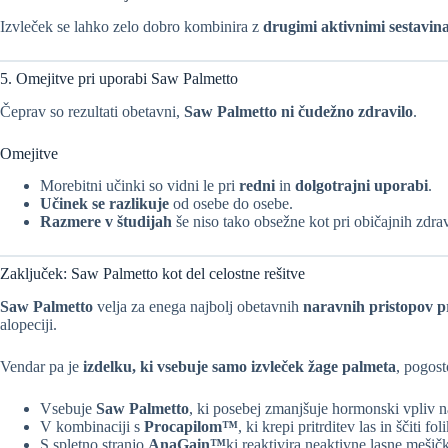
Izvleček se lahko zelo dobro kombinira z
drugimi aktivnimi sestavin
5. Omejitve pri uporabi Saw Palmetto
Čeprav so rezultati obetavni,
Saw Palmetto ni čudežno zdravilo
.
Omejitve
Morebitni učinki so vidni le pri
redni
in
dolgotrajni uporabi
.
Učinek se razlikuje
od osebe do osebe.
Razmere v študijah
še niso tako obsežne kot pri običajnih zdrav
Zaključek: Saw Palmetto kot del celostne rešitve
Saw Palmetto
velja za enega najbolj obetavnih
naravnih pristopov 
alopeciji.
Vendar pa je
izdelku, ki vsebuje samo izvleček žage palmeta
, pogost
Vsebuje
Saw Palmetto
, ki posebej zmanjšuje hormonski vpliv n
V kombinaciji s
Procapilom™
, ki krepi pritrditev las in ščiti fo
S spletno stranjo
AnaGain™
ki reaktivira neaktivne lasne mešičk