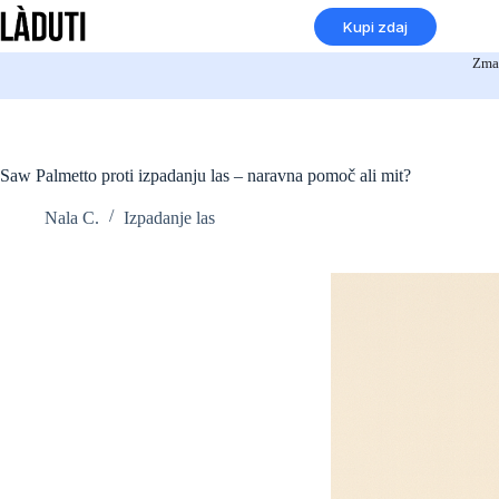
Preskoči
Kupi zdaj
na
vsebino
Zmag
Saw Palmetto proti izpadanju las – naravna pomoč ali mit?
Nala C.
Izpadanje las