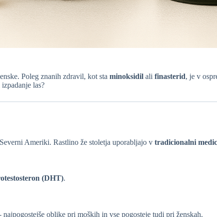
enske. Poleg znanih zdravil, kot sta
minoksidil
ali
finasterid
, je v osp
 izpadanje las?
Severni Ameriki. Rastlino že stoletja uporabljajo v
tradicionalni medic
rotestosteron (DHT)
.
- najpogostejše oblike pri moških in vse pogosteje tudi pri ženskah.