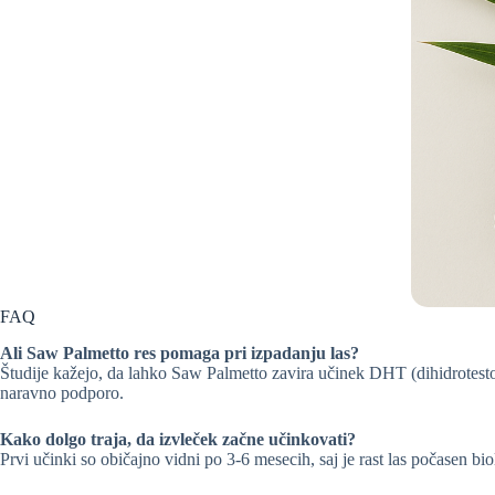
FAQ
Ali Saw Palmetto res pomaga pri izpadanju las?
Študije kažejo, da lahko Saw Palmetto zavira učinek DHT (dihidrotesto
naravno podporo.
Kako dolgo traja, da izvleček začne učinkovati?
Prvi učinki so običajno vidni po 3-6 mesecih, saj je rast las počasen b