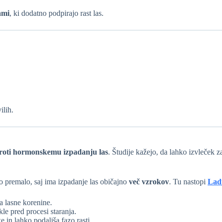
ami
, ki dodatno podpirajo rast las.
ilih.
proti hormonskemu izpadanju las
. Študije kažejo, da lahko izvleček 
o premalo, saj ima izpadanje las običajno
več vzrokov
. Tu nastopi
Lad
a lasne korenine.
likle pred procesi staranja.
e in lahko podaljša fazo rasti.