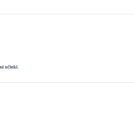
mi učinki
.