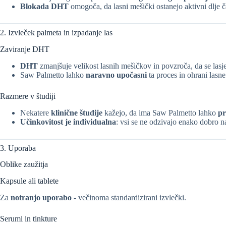
Blokada DHT
omogoča, da lasni mešički ostanejo aktivni dlje č
2. Izvleček palmeta in izpadanje las
Zaviranje DHT
DHT
zmanjšuje velikost lasnih mešičkov in povzroča, da se lasj
Saw Palmetto lahko
naravno upočasni
ta proces in ohrani lasne
Razmere v študiji
Nekatere
klinične študije
kažejo, da ima Saw Palmetto lahko
pr
Učinkovitost je individualna
: vsi se ne odzivajo enako dobro n
3. Uporaba
Oblike zaužitja
Kapsule ali tablete
Za
notranjo uporabo
- večinoma standardizirani izvlečki.
Serumi in tinkture