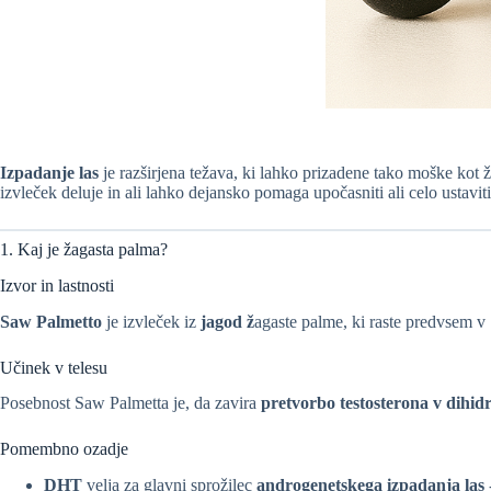
Izpadanje las
je razširjena težava, ki lahko prizadene tako moške kot ž
izvleček deluje in ali lahko dejansko pomaga upočasniti ali celo ustaviti
1. Kaj je žagasta palma?
Izvor in lastnosti
Saw Palmetto
je izvleček iz
jagod ž
agaste palme, ki raste predvsem v 
Učinek v telesu
Posebnost Saw Palmetta je, da zavira
pretvorbo testosterona v dihid
Pomembno ozadje
DHT
velja za glavni sprožilec
androgenetskega izpadanja las