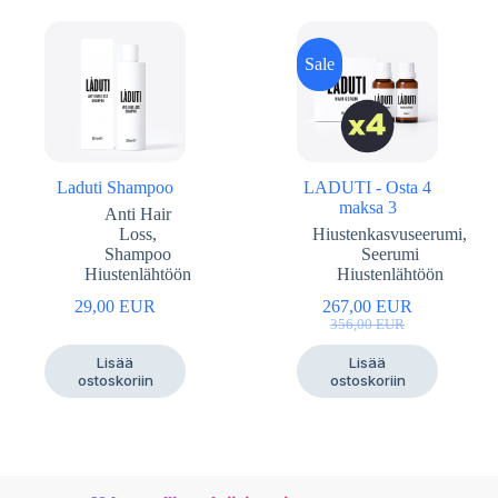
Sale
Laduti Shampoo
LADUTI - Osta 4
maksa 3
Anti Hair
Loss,
Hiustenkasvuseerumi,
Shampoo
Seerumi
Hiustenlähtöön
Hiustenlähtöön
29,00
EUR
267,00
EUR
Alkuperäinen
Nykyinen
356,00
EUR
hinta
hinta
Lisää
Lisää
oli:
on:
ostoskoriin
ostoskoriin
356,00
267,00
EUR
EUR.