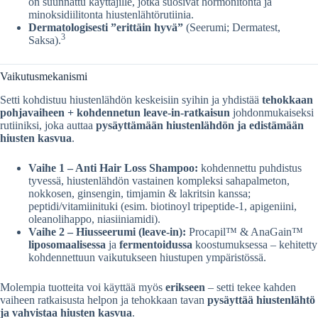
on suunnattu käyttäjille, jotka suosivat hormonitonta ja
minoksidiilitonta hiustenlähtörutiinia.
Dermatologisesti ”erittäin hyvä”
(Seerumi; Dermatest,
3
Saksa).
Vaikutusmekanismi
Setti kohdistuu hiustenlähdön keskeisiin syihin ja yhdistää
tehokkaan
pohjavaiheen + kohdennetun leave-in-ratkaisun
johdonmukaiseksi
rutiiniksi, joka auttaa
pysäyttämään hiustenlähdön ja edistämään
hiusten kasvua
.
Vaihe 1 – Anti Hair Loss Shampoo:
kohdennettu puhdistus
tyvessä, hiustenlähdön vastainen kompleksi sahapalmeton,
nokkosen, ginsengin, timjamin & lakritsin kanssa;
peptidi/vitamiinituki (esim. biotinoyl tripeptide-1, apigeniini,
oleanolihappo, niasiiniamidi).
Vaihe 2 – Hiusseerumi (leave-in):
Procapil™ & AnaGain™
liposomaalisessa
ja
fermentoidussa
koostumuksessa – kehitetty
kohdennettuun vaikutukseen hiustupen ympäristössä.
Molempia tuotteita voi käyttää myös
erikseen
– setti tekee kahden
vaiheen ratkaisusta helpon ja tehokkaan tavan
pysäyttää hiustenlähtö
ja vahvistaa hiusten kasvua
.