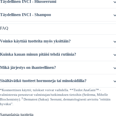
Täydellinen INCI - Hiusseerumi
Täydellinen INCI - Shampoo
FAQ
Voinko käyttää tuotteita myös yksittäin?
Kuinka kauan minun pitäisi tehdä rutiinia?
Mikä järjestys on ihanteellinen?
Sisältävätkö tuotteet hormoneja tai minoksidiilia?
*Kosmeettinen käyttö; tulokset voivat vaihdella. **Tiedot AnaGain™ -
valmisteesta perustuvat valmistajan/tutkimuksen tietoihin (Sederma, Mibelle
3
Biochemistry).
Dermatest (Saksa): Seerumi, dermatologisesti arvioitu "erittäin
hyväksi".
Samanlaisia tuotteita