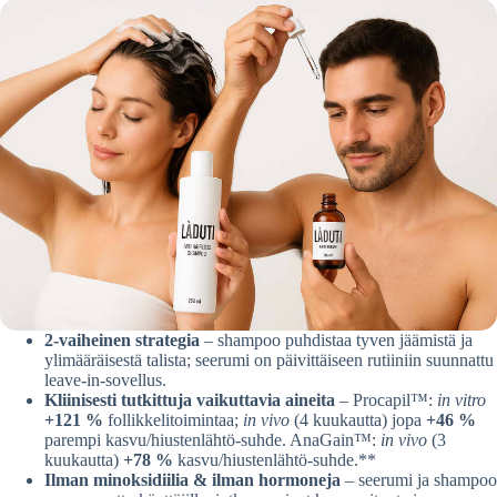
2-vaiheinen strategia
– shampoo puhdistaa tyven jäämistä ja
ylimääräisestä talista; seerumi on päivittäiseen rutiiniin suunnattu
leave-in-sovellus.
Kliinisesti tutkittuja vaikuttavia aineita
– Procapil™:
in vitro
+121 %
follikkelitoimintaa;
in vivo
(4 kuukautta) jopa
+46 %
parempi kasvu/hiustenlähtö-suhde. AnaGain™:
in vivo
(3
kuukautta)
+78 %
kasvu/hiustenlähtö-suhde.**
Ilman minoksidiilia & ilman hormoneja
– seerumi ja shampoo