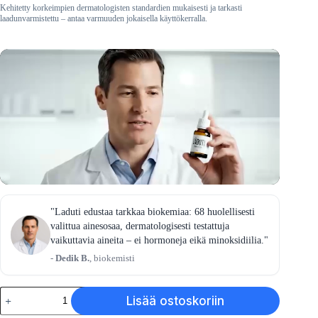
Kehitetty korkeimpien dermatologisten standardien mukaisesti ja tarkasti
laadunvarmistettu – antaa varmuuden jokaisella käyttökerralla.
"Laduti edustaa tarkkaa biokemiaa: 68 huolellisesti
valittua ainesosaa, dermatologisesti testattuja
vaikuttavia aineita – ei hormoneja eikä minoksidiilia."
-
Dedik B.
, biokemisti
Täydellinen
Lisää ostoskoriin
sarja
määrä