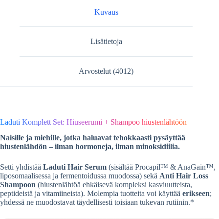
Kuvaus
Lisätietoja
Arvostelut (4012)
Laduti Komplett Set: Hiuseerumi + Shampoo hiustenlähtöön
Naisille ja miehille, jotka haluavat tehokkaasti pysäyttää
hiustenlähdön – ilman hormoneja, ilman minoksidiilia.
Setti yhdistää
Laduti Hair Serum
(sisältää Procapil™ & AnaGain™,
liposomaalisessa ja fermentoidussa muodossa) sekä
Anti Hair Loss
Shampoon
(hiustenlähtöä ehkäisevä kompleksi kasviuutteista,
peptideistä ja vitamiineista). Molempia tuotteita voi käyttää
erikseen
;
yhdessä ne muodostavat täydellisesti toisiaan tukevan rutiinin.*