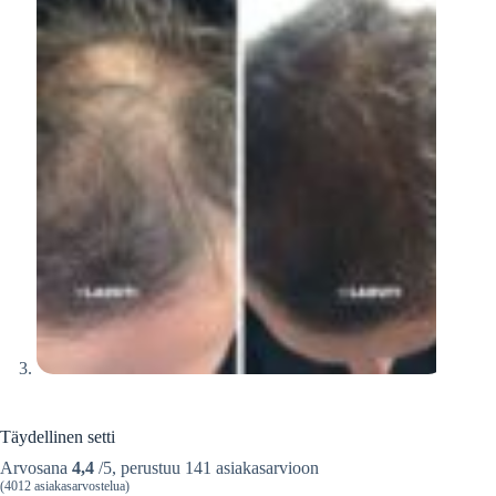
Täydellinen setti
Arvosana
4,4
/5, perustuu
141
asiakasarvioon
(4012
asiakasarvostelua)