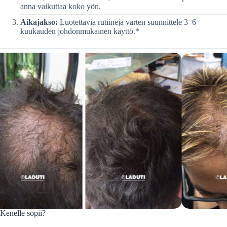
anna vaikuttaa koko yön.
Aikajakso:
Luotettavia rutiineja varten suunnittele 3–6
kuukauden johdonmukainen käyttö.*
Kenelle sopii?