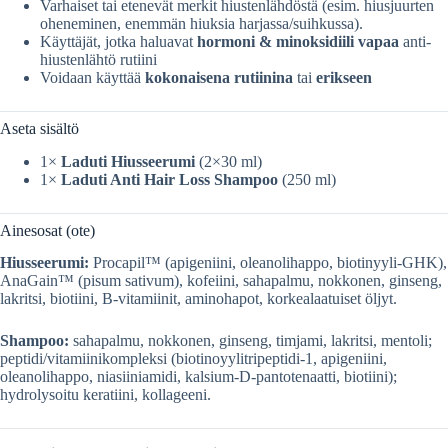
Varhaiset tai etenevät merkit hiustenlähdöstä (esim. hiusjuurten
oheneminen, enemmän hiuksia harjassa/suihkussa).
Käyttäjät, jotka haluavat
hormoni & minoksidiili vapaa
anti-
hiustenlähtö rutiini
Voidaan käyttää
kokonaisena rutiinina
tai
erikseen
Aseta sisältö
1×
Laduti Hiusseerumi
(2×30 ml)
1×
Laduti Anti Hair Loss Shampoo
(250 ml)
Ainesosat (ote)
Hiusseerumi:
Procapil™ (apigeniini, oleanolihappo, biotinyyli-GHK),
AnaGain™ (pisum sativum), kofeiini, sahapalmu, nokkonen, ginseng,
lakritsi, biotiini, B-vitamiinit, aminohapot, korkealaatuiset öljyt.
Shampoo:
sahapalmu, nokkonen, ginseng, timjami, lakritsi, mentoli;
peptidi/vitamiinikompleksi (biotinoyylitripeptidi-1, apigeniini,
oleanolihappo, niasiiniamidi, kalsium-D-pantotenaatti, biotiini);
hydrolysoitu keratiini, kollageeni.