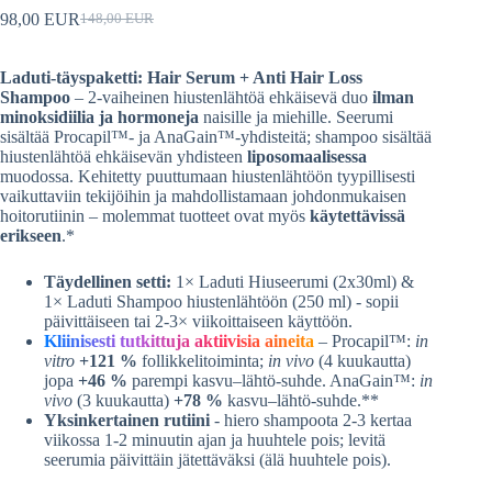
98,00
EUR
148,00
EUR
Alkuperäinen
Nykyinen
hinta
hinta
oli:
on:
Laduti-täyspaketti: Hair Serum + Anti Hair Loss
148,00
98,00
Shampoo
– 2-vaiheinen hiustenlähtöä ehkäisevä duo
ilman
EUR
EUR.
minoksidiilia ja hormoneja
naisille ja miehille. Seerumi
sisältää Procapil™- ja AnaGain™-yhdisteitä; shampoo sisältää
hiustenlähtöä ehkäisevän yhdisteen
liposomaalisessa
muodossa. Kehitetty puuttumaan hiustenlähtöön tyypillisesti
vaikuttaviin tekijöihin ja mahdollistamaan johdonmukaisen
hoitorutiinin – molemmat tuotteet ovat myös
käytettävissä
erikseen
.*
Täydellinen setti:
1× Laduti Hiuseerumi (2x30ml) &
1× Laduti Shampoo hiustenlähtöön (250 ml) - sopii
päivittäiseen tai 2-3× viikoittaiseen käyttöön.
Kliinisesti tutkittuja aktiivisia aineita
– Procapil™:
in
vitro
+121 %
follikkelitoiminta;
in vivo
(4 kuukautta)
jopa
+46 %
parempi kasvu–lähtö-suhde. AnaGain™:
in
vivo
(3 kuukautta)
+78 %
kasvu–lähtö-suhde.**
Yksinkertainen rutiini
- hiero shampoota 2-3 kertaa
viikossa 1-2 minuutin ajan ja huuhtele pois; levitä
seerumia päivittäin jätettäväksi (älä huuhtele pois).