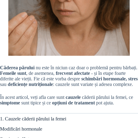
Căderea părului
nu este în niciun caz doar o problemă pentru bărbați.
Femeile sunt
, de asemenea,
frecvent afectate
- și în etape foarte
diferite ale vieții. Fie că este vorba despre
schimbări hormonale, stres
sau
deficiențe nutriționale
: cauzele sunt variate și adesea complexe.
În acest articol, veți afla care sunt
cauzele
căderii părului la femei, ce
simptome
sunt tipice și ce
opțiuni de tratament
pot ajuta.
1. Cauzele căderii părului la femei
Modificări hormonale