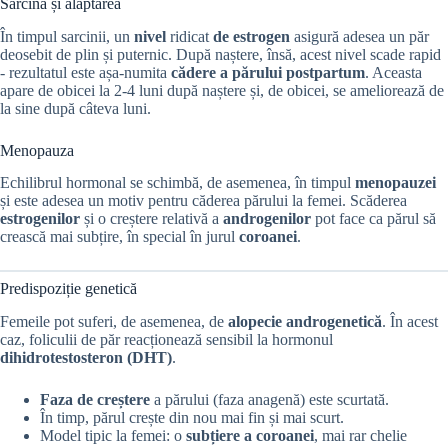
Sarcina și alăptarea
În timpul sarcinii, un
nivel
ridicat
de estrogen
asigură adesea un păr
deosebit de plin și puternic. După naștere, însă, acest nivel scade rapid
- rezultatul este așa-numita
cădere a părului postpartum
. Aceasta
apare de obicei la 2-4 luni după naștere și, de obicei, se ameliorează de
la sine după câteva luni.
Menopauza
Echilibrul hormonal se schimbă, de asemenea, în timpul
menopauzei
și este adesea un motiv pentru căderea părului la femei. Scăderea
estrogenilor
și o creștere relativă a
androgenilor
pot face ca părul să
crească mai subțire, în special în jurul
coroanei
.
Predispoziție genetică
Femeile pot suferi, de asemenea, de
alopecie androgenetică
. În acest
caz, foliculii de păr reacționează sensibil la hormonul
dihidrotestosteron (DHT)
.
Faza de creștere
a părului (faza anagenă) este scurtată.
În timp, părul crește din nou mai fin și mai scurt.
Model tipic la femei: o
subțiere a coroanei
, mai rar chelie