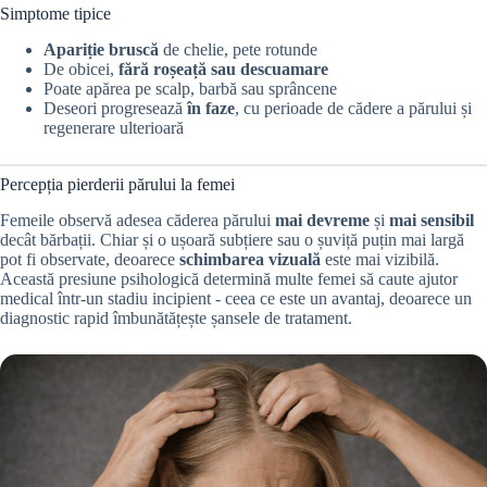
Simptome tipice
Apariție bruscă
de chelie, pete rotunde
De obicei,
fără roșeață sau descuamare
Poate apărea pe scalp, barbă sau sprâncene
Deseori progresează
în faze
, cu perioade de cădere a părului și
regenerare ulterioară
Percepția pierderii părului la femei
Femeile observă adesea căderea părului
mai devreme
și
mai sensibil
decât bărbații. Chiar și o ușoară subțiere sau o șuviță puțin mai largă
pot fi observate, deoarece
schimbarea vizuală
este mai vizibilă.
Această presiune psihologică determină multe femei să caute ajutor
medical într-un stadiu incipient - ceea ce este un avantaj, deoarece un
diagnostic rapid îmbunătățește șansele de tratament.