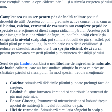
este esențială pentru a opri căderea părului și a stimula creșterea părului
nou.
Completarea
cu un
ser pentru păr de înaltă calitate
poate fi
deosebit de utilă. Acestea conțin ingrediente active concentrate, cum ar
fi
biotina
,
cafeina
,
extractul de rozmarin
sau
complexe peptidice
speciale
care acționează direct asupra rădăcinii părului. Acestea pot fi
ușor integrate în rutina zilnică de îngrijire, pot îmbunătăți
circulația
sângelui la nivelul scalpului
, pot stimula foliculii de păr și, astfel, pot
întări părul pe termen lung. În combinație cu o dietă echilibrată și
reducerea stresului, acestea oferă
un sprijin eficient, de zi cu zi,
pentru promovarea creșterii părului și menținerea densității părului.
Serul de păr
Laduti
combină o
multitudine de ingrediente naturale
,
de înaltă calitate
, care au fost studiate științific în ceea ce privește
sănătatea părului și a scalpului. În mod special, trebuie menționate:
Cafeina
: stimulează rădăcinile părului și poate prelungi faza de
creștere.
Biotină
: Susține formarea keratinei și contribuie la structuri de
păr mai puternice.
Panax Ginseng
: Promovează microcirculația și îmbunătățește
aportul de nutrienți la nivelul foliculilor de păr.
Ulei de rozmarin
: Stimulează circulația sângelui în scalp și