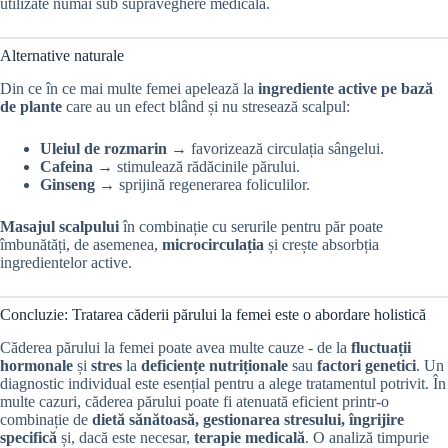
utilizate numai sub supraveghere medicală.
Alternative naturale
Din ce în ce mai multe femei apelează la
ingrediente active pe bază
de plante
care au un efect blând și nu stresează scalpul:
Uleiul de rozmarin
→ favorizează circulația sângelui.
Cafeina
→ stimulează rădăcinile părului.
Ginseng
→ sprijină regenerarea foliculilor.
Masajul scalpului
în combinație cu serurile pentru păr poate
îmbunătăți, de asemenea,
microcirculația
și crește absorbția
ingredientelor active.
Concluzie: Tratarea căderii părului la femei este o abordare holistică
Căderea părului la femei poate avea multe cauze - de la
fluctuații
hormonale
și
stres
la
deficiențe nutriționale
sau
factori genetici
. Un
diagnostic individual este esențial pentru a alege tratamentul potrivit. În
multe cazuri, căderea părului poate fi atenuată eficient printr-o
combinație de
dietă sănătoasă, gestionarea stresului, îngrijire
specifică
și, dacă este necesar,
terapie medicală
. O analiză timpurie