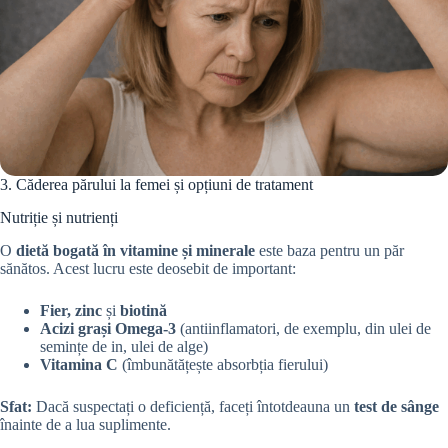
3. Căderea părului la femei și opțiuni de tratament
Nutriție și nutrienți
O
dietă bogată în vitamine și minerale
este baza pentru un păr
sănătos. Acest lucru este deosebit de important:
Fier, zinc
și
biotină
Acizi grași Omega-3
(antiinflamatori, de exemplu, din ulei de
semințe de in, ulei de alge)
Vitamina C
(îmbunătățește absorbția fierului)
Sfat:
Dacă suspectați o deficiență, faceți întotdeauna un
test de sânge
înainte de a lua suplimente.