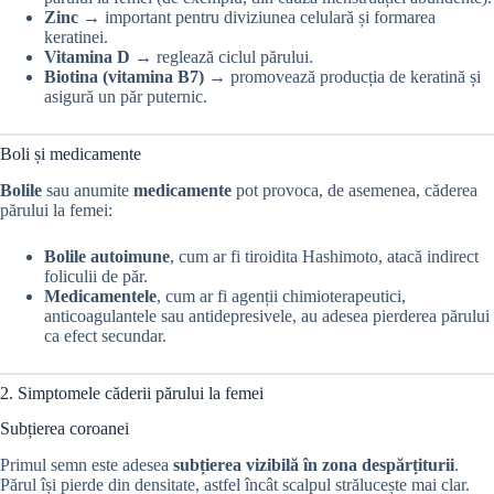
Zinc
→ important pentru diviziunea celulară și formarea
keratinei.
Vitamina D
→ reglează ciclul părului.
Biotina (vitamina B7)
→ promovează producția de keratină și
asigură un păr puternic.
Boli și medicamente
Bolile
sau anumite
medicamente
pot provoca, de asemenea, căderea
părului la femei:
Bolile autoimune
, cum ar fi tiroidita Hashimoto, atacă indirect
foliculii de păr.
Medicamentele
, cum ar fi agenții chimioterapeutici,
anticoagulantele sau antidepresivele, au adesea pierderea părului
ca efect secundar.
2. Simptomele căderii părului la femei
Subțierea coroanei
Primul semn este adesea
subțierea vizibilă în zona despărțiturii
.
Părul își pierde din densitate, astfel încât scalpul strălucește mai clar.