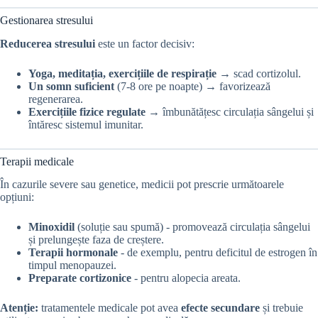
Gestionarea stresului
Reducerea stresului
este un factor decisiv:
Yoga, meditația, exercițiile de respirație
→ scad cortizolul.
Un somn suficient
(7-8 ore pe noapte) → favorizează
regenerarea.
Exercițiile fizice regulate
→ îmbunătățesc circulația sângelui și
întăresc sistemul imunitar.
Terapii medicale
În cazurile severe sau genetice, medicii pot prescrie următoarele
opțiuni:
Minoxidil
(soluție sau spumă) - promovează circulația sângelui
și prelungește faza de creștere.
Terapii hormonale
- de exemplu, pentru deficitul de estrogen în
timpul menopauzei.
Preparate cortizonice
- pentru alopecia areata.
Atenție:
tratamentele medicale pot avea
efecte secundare
și trebuie