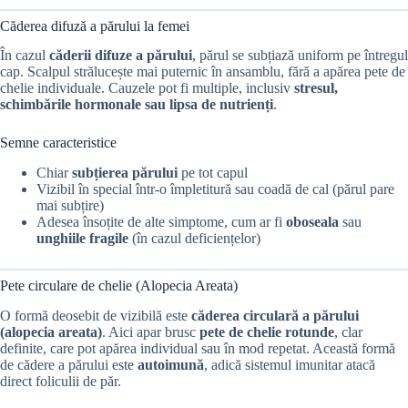
Căderea difuză a părului la femei
În cazul
căderii difuze a părului
, părul se subțiază uniform pe întregul
cap. Scalpul strălucește mai puternic în ansamblu, fără a apărea pete de
chelie individuale. Cauzele pot fi multiple, inclusiv
stresul,
schimbările hormonale sau lipsa de nutrienți
.
Semne caracteristice
Chiar
subțierea părului
pe tot capul
Vizibil în special într-o împletitură sau coadă de cal (părul pare
mai subțire)
Adesea însoțite de alte simptome, cum ar fi
oboseala
sau
unghiile fragile
(în cazul deficiențelor)
Pete circulare de chelie (Alopecia Areata)
O formă deosebit de vizibilă este
căderea circulară a părului
(alopecia areata)
. Aici apar brusc
pete de chelie rotunde
, clar
definite, care pot apărea individual sau în mod repetat. Această formă
de cădere a părului este
autoimună
, adică sistemul imunitar atacă
direct foliculii de păr.