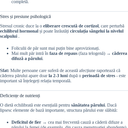
completă.
Stres și presiune psihologică
Stresul cronic duce la o
eliberare crescută de cortizol
, care perturbă
echilibrul hormonal
și poate înrăutăți
circulația sângelui la nivelul
scalpului
.
Foliculii de păr sunt mai puțin bine aprovizionați.
Mai mult păr intră în
faza de repaus
(faza telogenă) →
căderea
difuză a părului
.
Sfat:
Multe persoane care suferă de această afecțiune raportează că
căderea părului apare doar
la 2-3 luni
după o
perioadă de stres
- este
important să înțelegeți relația temporală.
Deficiențe de nutrienți
O dietă echilibrată este esențială pentru
sănătatea părului
. Dacă
lipsesc elemente de bază importante, structura părului este slăbită:
Deficitul de fier
→ cea mai frecventă cauză a căderii difuze a
părului la femei (de exemplu, din cauza menstruației abundente).