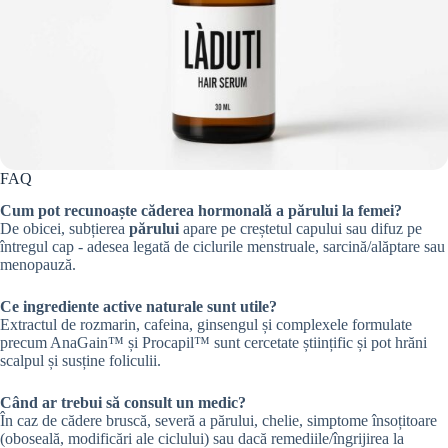
FAQ
Cum pot recunoaște căderea hormonală a părului la femei?
De obicei, subțierea
părului
apare pe creștetul capului sau difuz pe
întregul cap - adesea legată de ciclurile menstruale, sarcină/alăptare sau
menopauză.
Ce ingrediente active naturale sunt utile?
Extractul de rozmarin, cafeina, ginsengul și complexele formulate
precum AnaGain™ și Procapil™ sunt cercetate științific și pot hrăni
scalpul și susține foliculii.
Când ar trebui să consult un medic?
În caz de cădere bruscă, severă a părului, chelie, simptome însoțitoare
(oboseală, modificări ale ciclului) sau dacă remediile/îngrijirea la