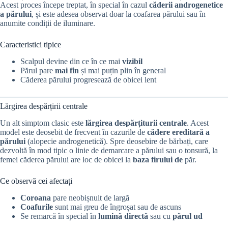
Acest proces începe treptat, în special în cazul
căderii androgenetice
a părului
, și este adesea observat doar la coafarea părului sau în
anumite condiții de iluminare.
Caracteristici tipice
Scalpul devine din ce în ce mai
vizibil
Părul pare
mai fin
și mai puțin plin în general
Căderea părului progresează de obicei lent
Lărgirea despărțirii centrale
Un alt simptom clasic este
lărgirea despărțiturii centrale
. Acest
model este deosebit de frecvent în cazurile de
cădere ereditară a
părului
(alopecie androgenetică). Spre deosebire de bărbați, care
dezvoltă în mod tipic o linie de demarcare a părului sau o tonsură, la
femei căderea părului are loc de obicei la
baza firului de
păr.
Ce observă cei afectați
Coroana
pare neobișnuit de largă
Coafurile
sunt mai greu de îngroșat sau de ascuns
Se remarcă în special în
lumină directă
sau cu
părul ud