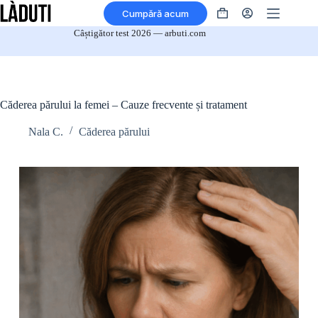
Salt
Cumpără acum
la
Coș
conținut
de
Câștigător test 2026 — arbuti.com
cumpărături
Căderea părului la femei – Cauze frecvente și tratament
Nala C.
Căderea părului