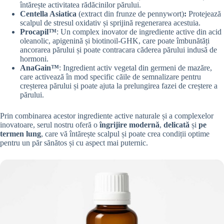
întărește activitatea rădăcinilor părului.
Centella Asiatica
(extract din frunze de pennywort)
:
Protejează
scalpul de stresul oxidativ și sprijină regenerarea acestuia.
Procapil™
: Un complex inovator de ingrediente active din acid
oleanolic, apigenină și biotinoil-GHK, care poate îmbunătăți
ancorarea părului și poate contracara căderea părului indusă de
hormoni.
AnaGain™
: Ingredient activ vegetal din germeni de mazăre,
care activează în mod specific căile de semnalizare pentru
creșterea părului și poate ajuta la prelungirea fazei de creștere a
părului.
Prin combinarea acestor ingrediente active naturale și a complexelor
inovatoare, serul nostru oferă o
îngrijire
modernă
,
delicată
și
pe
termen lung
, care vă întărește scalpul și poate crea condiții optime
pentru un păr sănătos și cu aspect mai puternic.