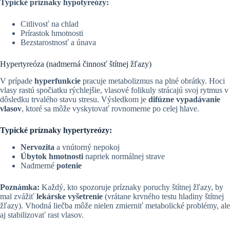
Typické príznaky hypotyreózy:
Citlivosť na chlad
Prírastok hmotnosti
Bezstarostnosť a únava
Hypertyreóza (nadmerná činnosť štítnej žľazy)
V prípade
hyperfunkcie
pracuje metabolizmus na plné obrátky. Hoci
vlasy rastú spočiatku rýchlejšie, vlasové folikuly strácajú svoj rytmus v
dôsledku trvalého stavu stresu. Výsledkom je
difúzne vypadávanie
vlasov
, ktoré sa môže vyskytovať rovnomerne po celej hlave.
Typické príznaky hypertyreózy:
Nervozita
a vnútorný nepokoj
Úbytok hmotnosti
napriek normálnej strave
Nadmerné
potenie
Poznámka:
Každý, kto spozoruje príznaky poruchy štítnej žľazy, by
mal zvážiť
lekárske vyšetrenie
(vrátane krvného testu hladiny štítnej
žľazy). Vhodná liečba môže nielen zmierniť metabolické problémy, ale
aj stabilizovať rast vlasov.