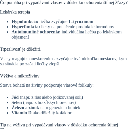
Čo pomáha pri vypadávaní vlasov v dôsledku ochorenia štítnej žľazy?
Lekárska terapia
Hypofunkcia:
liečba zvyčajne
L-tyroxínom
Hyperfunkcia:
lieky na potlačenie produkcie hormónov
Autoimunitné ochorenia:
individuálna liečba po lekárskom
objasnení
Trpezlivosť je dôležitá
Vlasy reagujú s oneskorením - zvyčajne trvá niekoľko mesiacov, kým
sa situácia po začatí liečby zlepší.
Výživa a mikroživiny
Strava bohatá na živiny podporuje vlasové folikuly:
Jód
(napr. z rias alebo jodizovanej soli)
Selén
(napr. z brazílskych orechov)
Železo
a
zinok
na regeneráciu buniek
Vitamín D
ako dôležitý kofaktor
Tip na výživu pri vypadávaní vlasov v dôsledku ochorenia štítnej