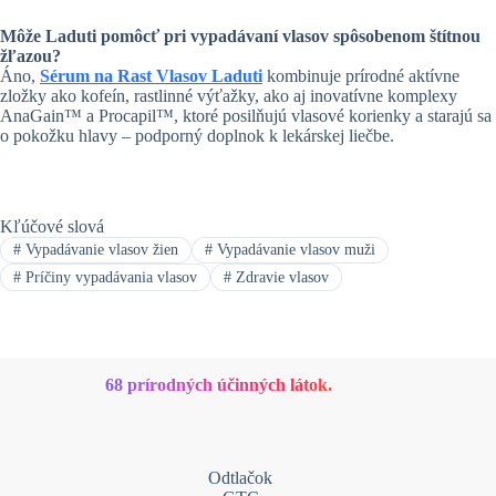
Môže Laduti pomôcť pri vypadávaní vlasov spôsobenom štítnou
žľazou?
Áno,
Sérum na Rast Vlasov Laduti
kombinuje prírodné aktívne
zložky ako kofeín, rastlinné výťažky, ako aj inovatívne komplexy
AnaGain™ a Procapil™, ktoré posilňujú vlasové korienky a starajú sa
o pokožku hlavy – podporný doplnok k lekárskej liečbe.
Kľúčové slová
#
Vypadávanie vlasov žien
#
Vypadávanie vlasov muži
#
Príčiny vypadávania vlasov
#
Zdravie vlasov
68 prírodných účinných látok.
Odtlačok