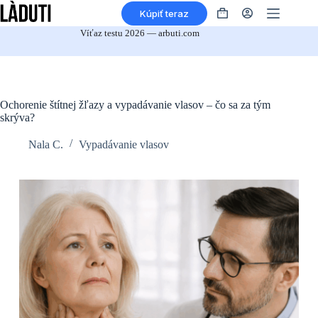
Prejsť
Kúpiť teraz
na
Nákupný
obsah
košík
Víťaz testu 2026 — arbuti.com
Ochorenie štítnej žľazy a vypadávanie vlasov – čo sa za tým
skrýva?
Nala C.
Vypadávanie vlasov