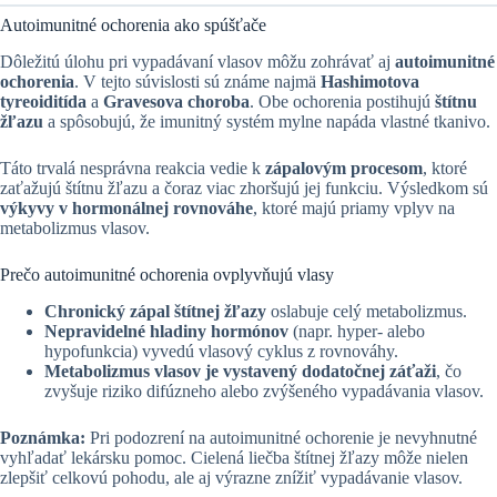
Autoimunitné ochorenia ako spúšťače
Dôležitú úlohu pri vypadávaní vlasov môžu zohrávať aj
autoimunitné
ochorenia
. V tejto súvislosti sú známe najmä
Hashimotova
tyreoiditída
a
Gravesova choroba
. Obe ochorenia postihujú
štítnu
žľazu
a spôsobujú, že imunitný systém mylne napáda vlastné tkanivo.
Táto trvalá nesprávna reakcia vedie k
zápalovým procesom
, ktoré
zaťažujú štítnu žľazu a čoraz viac zhoršujú jej funkciu. Výsledkom sú
výkyvy v hormonálnej rovnováhe
, ktoré majú priamy vplyv na
metabolizmus vlasov.
Prečo autoimunitné ochorenia ovplyvňujú vlasy
Chronický zápal štítnej žľazy
oslabuje celý metabolizmus.
Nepravidelné hladiny hormónov
(napr. hyper- alebo
hypofunkcia) vyvedú vlasový cyklus z rovnováhy.
Metabolizmus vlasov je vystavený dodatočnej záťaži
, čo
zvyšuje riziko difúzneho alebo zvýšeného vypadávania vlasov.
Poznámka:
Pri podozrení na autoimunitné ochorenie je nevyhnutné
vyhľadať lekársku pomoc. Cielená liečba štítnej žľazy môže nielen
zlepšiť celkovú pohodu, ale aj výrazne znížiť vypadávanie vlasov.