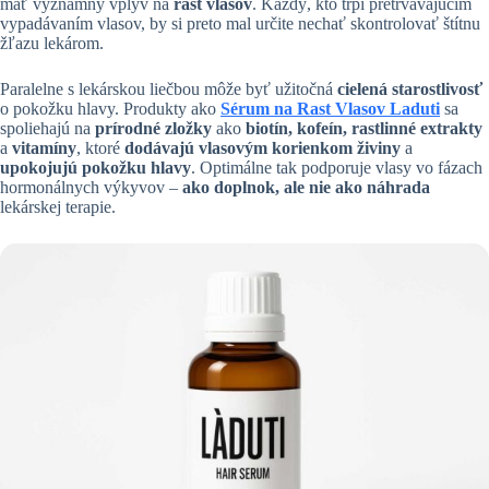
mať významný vplyv na
rast vlasov
. Každý, kto trpí pretrvávajúcim
vypadávaním vlasov, by si preto mal určite nechať skontrolovať štítnu
žľazu lekárom.
Paralelne s lekárskou liečbou môže byť užitočná
cielená starostlivosť
o pokožku hlavy. Produkty ako
Sérum na Rast Vlasov Laduti
sa
spoliehajú na
prírodné zložky
ako
biotín, kofeín, rastlinné extrakty
a
vitamíny
, ktoré
dodávajú vlasovým korienkom živiny
a
upokojujú pokožku hlavy
. Optimálne tak podporuje vlasy vo fázach
hormonálnych výkyvov –
ako doplnok, ale nie ako náhrada
lekárskej terapie.