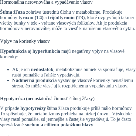
Hormonálna nerovnováha a vypadávanie vlasov
Štítna žľaza
zohráva ústrednú úlohu v metabolizme. Produkuje
hormóny
tyroxín (T4)
a
trijódtyronín (T3)
, ktoré ovplyvňujú takmer
všetky bunky v tele - vrátane vlasových folikulov. Ak je produkcia
hormónov v nerovnováhe, môže to viesť k narušeniu vlasového cyklu.
Vplyv na korienky vlasov
Hypofunkcia
aj
hyperfunkcia
majú negatívny vplyv na vlasové
korienky:
Ak je ich
nedostatok
, metabolizmus buniek sa spomaľuje, vlasy
rastú pomalšie a ľahšie vypadávajú.
Nadmerná produkcia
vystavuje vlasové korienky neustálemu
stresu, čo môže viesť aj k rozptýlenému vypadávaniu vlasov.
Hypotyreóza (nedostatočná činnosť štítnej žľazy)
V prípade
hypotyreózy
štítna žľaza produkuje príliš málo hormónov.
To spôsobuje, že metabolizmus prebieha na nízkej úrovni. Výsledok:
vlasy rastú pomalšie, sú jemnejšie a častejšie vypadávajú. To je často
sprevádzané
suchou a citlivou pokožkou hlavy
.