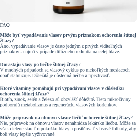
FAQ
Môže byť vypadávanie vlasov prvým príznakom ochorenia štítnej
žľazy?
Áno, vypadávanie vlasov je často jedným z prvých viditeľných
príznakov - najmä v prípade difúzneho rednutia na celej hlave.
Dorastajú vlasy po liečbe štítnej žľazy
?
V mnohých prípadoch sa vlasový cyklus po niekoľkých mesiacoch
opäť stabilizuje. Dôležitá je dôsledná liečba a trpezlivosť.
Ktoré vitamíny pomáhajú pri vypadávaní vlasov v dôsledku
ochorenia štítnej žľazy
?
Biotín, zinok, selén a železo sú obzvlášť dôležité. Tieto mikroživiny
podporujú metabolizmus a regeneráciu vlasových korienkov.
Môže prípravok na obnovu vlasov liečiť ochorenie štítnej žľazy
?
Nie, prípravok na obnovu vlasov nenahrádza lekársku liečbu. Môže sa
však cielene starať o pokožku hlavy a posilňovať vlasové folikuly, aby
boli vlasy lepšie vyživované.