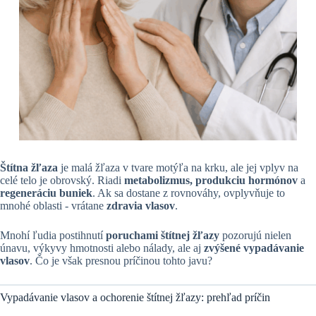
Štítna žľaza
je malá žľaza v tvare motýľa na krku, ale jej vplyv na
celé telo je obrovský. Riadi
metabolizmus, produkciu hormónov
a
regeneráciu buniek
. Ak sa dostane z rovnováhy, ovplyvňuje to
mnohé oblasti - vrátane
zdravia vlasov
.
Mnohí ľudia postihnutí
poruchami štítnej žľazy
pozorujú nielen
únavu, výkyvy hmotnosti alebo nálady, ale aj
zvýšené vypadávanie
vlasov
. Čo je však presnou príčinou tohto javu?
Vypadávanie vlasov a ochorenie štítnej žľazy: prehľad príčin