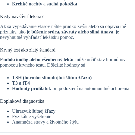
Krehké nechty
a
suchá pokožka
Kedy navštíviť lekára?
Ak sa vypadávanie vlasov náhle prudko zvýši alebo sa objavia iné
príznaky, ako je
búšenie srdca, závraty alebo silná únava
, je
nevyhnutné vyhľadať lekársku pomoc.
Krvný test ako zlatý štandard
Endokrinológ alebo všeobecný lekár
môže určiť stav hormónov
pomocou krvného testu. Dôležité hodnoty sú
TSH (hormón stimulujúci štítnu žľazu)
T3 a fT4
Hodnoty protilátok
pri podozrení na autoimunitné ochorenia
Doplnková diagnostika
Ultrazvuk štítnej žľazy
Fyzikálne vyšetrenie
Anamnéza stravy a životného štýlu