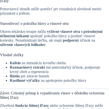
žľazy
Potravinový denník môže pomôcť pri vizualizácii súvislostí medzi
príznakmi a jedlom.
Starostlivosť o pokožku hlavy a vlasové séra
Okrem lekárskej terapie môžu
výživné vlasové séra s prírodnými
účinnými látkami
upokojiť pokožku hlavy a posilniť vlasové
korienky. Nenahrádzajú liečbu, ale majú
podporný
účinok na
oživenie vlasových folikulov
.
Vhodné zložky
Kofeín
na stimuláciu krvného obehu
Rozmarínový extrakt
má antioxidačný účinok, podporuje
krvný obeh a regeneráciu
Biotín
pre zdravie buniek
Rastlinné výťažky
na upokojenie pokožky hlavy
Záver: Celostný prístup k vypadávaniu vlasov v dôsledku ochorenia
štítnej žľazy
Zhoršená
funkcia štítnej žľazy
alebo ochorenie štítnej žľazy môže