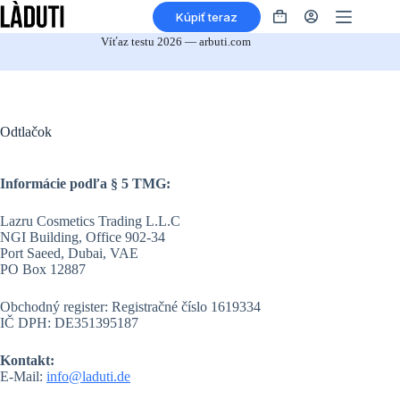
Prejsť
Kúpiť teraz
na
Nákupný
obsah
košík
Víťaz testu 2026 — arbuti.com
Odtlačok
Informácie podľa § 5 TMG:
Lazru Cosmetics Trading L.L.C
NGI Building, Office 902-34
Port Saeed, Dubai, VAE
PO Box 12887
Obchodný register: Registračné číslo 1619334
IČ DPH: DE351395187
Kontakt:
E-Mail:
info@laduti.de