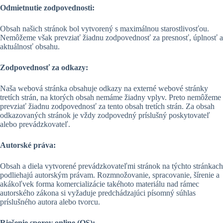
Odmietnutie zodpovednosti:
Obsah našich stránok bol vytvorený s maximálnou starostlivosťou.
Nemôžeme však prevziať žiadnu zodpovednosť za presnosť, úplnosť a
aktuálnosť obsahu.
Zodpovednosť za odkazy:
Naša webová stránka obsahuje odkazy na externé webové stránky
tretích strán, na ktorých obsah nemáme žiadny vplyv. Preto nemôžeme
prevziať žiadnu zodpovednosť za tento obsah tretích strán. Za obsah
odkazovaných stránok je vždy zodpovedný príslušný poskytovateľ
alebo prevádzkovateľ.
Autorské práva:
Obsah a diela vytvorené prevádzkovateľmi stránok na týchto stránkach
podliehajú autorským právam. Rozmnožovanie, spracovanie, šírenie a
akákoľvek forma komercializácie takéhoto materiálu nad rámec
autorského zákona si vyžaduje predchádzajúci písomný súhlas
príslušného autora alebo tvorcu.
Riešenie sporov online (OS):