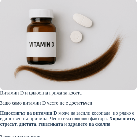
Витамин D и цялостна грижа за косата
Защо само витамин D често не е достатъчен
Недостигът на витамин D
може да засили косопада, но рядко е
единствената причина. Често има няколко фактора:
Хормоните,
стресът, диетата, генетиката
и
здравето на скалпа
.
Затова има смисъл: