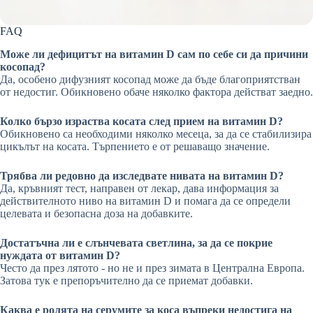
FAQ
Може ли дефицитът на витамин D сам по себе си да причини
косопад?
Да, особено дифузният косопад може да бъде благоприятстван
от недостиг. Обикновено обаче няколко фактора действат заедно.
Колко бързо израства косата след прием на витамин D?
Обикновено са необходими няколко месеца, за да се стабилизира
цикълът на косата. Търпението е от решаващо значение.
Трябва ли редовно да изследвате нивата на витамин D?
Да, кръвният тест, направен от лекар, дава информация за
действителното ниво на витамин D и помага да се определи
целевата и безопасна доза на добавките.
Достатъчна ли е слънчевата светлина, за да се покрие
нуждата от витамин D?
Често да през лятото - но не и през зимата в Централна Европа.
Затова тук е препоръчително да се приемат добавки.
Каква е ролята на серумите за коса въпреки недостига на