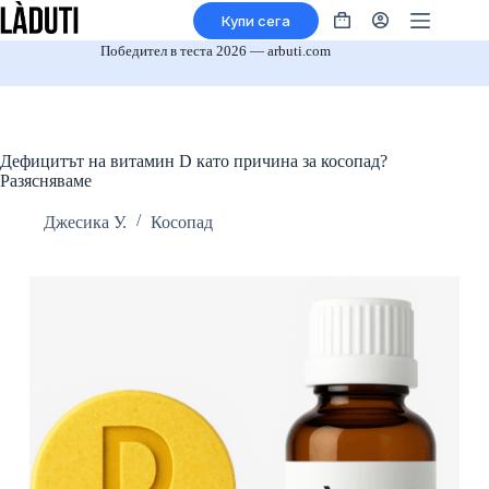
Преминаване
Купи сега
към
Кошница
съдържанието
за
Победител в теста 2026 — arbuti.com
пазаруване
Дефицитът на витамин D като причина за косопад?
Разясняваме
Джесика У.
Косопад