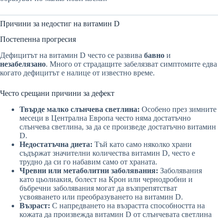
Причини за недостиг на витамин D
Постепенна прогресия
Дефицитът на витамин D често се развива
бавно
и
незабелязано
. Много от страдащите забелязват симптомите едва
когато дефицитът е налице от известно време.
Често срещани причини за дефект
Твърде малко слънчева светлина:
Особено през зимните
месеци в Централна Европа често няма достатъчно
слънчева светлина, за да се произведе достатъчно витамин
D.
Недостатъчна диета:
Тъй като само няколко храни
съдържат значителни количества витамин D, често е
трудно да си го набавим само от храната.
Чревни или метаболитни заболявания:
Заболявания
като цьолиакия, болест на Крон или чернодробни и
бъбречни заболявания могат да възпрепятстват
усвояването или преобразуването на витамин D.
Възраст:
С напредването на възрастта способността на
кожата да произвежда витамин D от слънчевата светлина