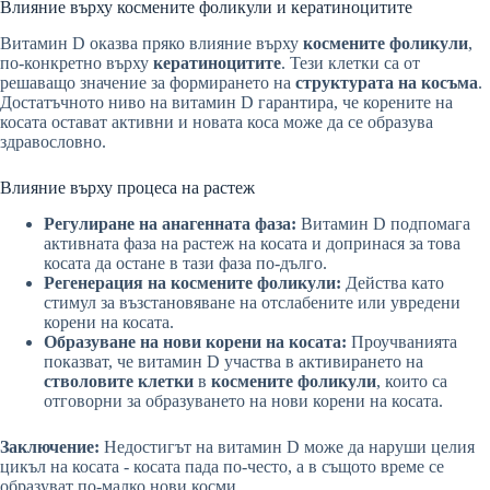
Влияние върху космените фоликули и кератиноцитите
Витамин D оказва пряко влияние върху
космените фоликули
,
по-конкретно върху
кератиноцитите
. Тези клетки са от
решаващо значение за формирането на
структурата на косъма
.
Достатъчното ниво на витамин D гарантира, че корените на
косата остават активни и новата коса може да се образува
здравословно.
Влияние върху процеса на растеж
Регулиране на анагенната фаза:
Витамин D подпомага
активната фаза на растеж на косата и допринася за това
косата да остане в тази фаза по-дълго.
Регенерация на космените фоликули:
Действа като
стимул за възстановяване на отслабените или увредени
корени на косата.
Образуване на нови корени на косата:
Проучванията
показват, че витамин D участва в активирането на
стволовите клетки
в
космените фоликули
, които са
отговорни за образуването на нови корени на косата.
Заключение:
Недостигът на витамин D може да наруши целия
цикъл на косата - косата пада по-често, а в същото време се
образуват по-малко нови косми.