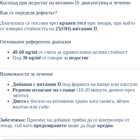
Косопад при недостиг на витамин D: диагностика и лечение
Как се определя дефектът?
Диагнозата се поставя чрез
кръвен тест
при лекаря, при който
се измерва стойността на
25(OH)-витамин D
.
Оптимален референтен диапазон
40-60 ng/ml
се счита за здравословна целева стойност
Под
30 ng/ml
се говори за
недостиг
Възможности за лечение
Добавки с витамин D
под формата на капки или капсули
Редовно излагане на слънце
(10-20 минути дневно през
лятото)
Диета с
богати на витамини храни като сьомга, яйчен
жълтък или гъби
Забележка:
Приемът на добавки трябва да се контролира от
лекар, тъй като
предозирането
може да бъде
вредно
.