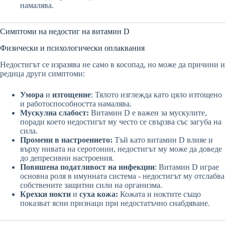
намалява.
Симптоми на недостиг на витамин D
Физически и психологически оплаквания
Недостигът се изразява не само в косопад, но може да причини и
редица други симптоми:
Умора
и
изтощение
: Тялото изглежда като цяло изтощено
и работоспособността намалява.
Мускулна слабост:
Витамин D е важен за мускулите,
поради което недостигът му често се свързва със загуба на
сила.
Промени в настроението:
Тъй като витамин D влияе и
върху нивата на серотонин, недостигът му може да доведе
до депресивни настроения.
Повишена податливост на инфекции
: Витамин D играе
основна роля в имунната система - недостигът му отслабва
собствените защитни сили на организма.
Крехки нокти
и
суха кожа:
Кожата и ноктите също
показват ясни признаци при недостатъчно снабдяване.