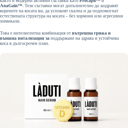
както и модерни активни съставки като
Procapil™
и
AnaGain™
. Тези съставки могат допълнително да заздравят
корените на косата ви, да успокоят скалпа и да подпомогнат
естествената структура на косата – без хормони или агресивни
химикали.
Това е интелигентна комбинация от
вътрешна грижа и
външна витализация за
поддържане на здрава и устойчива
коса в дългосрочен план.