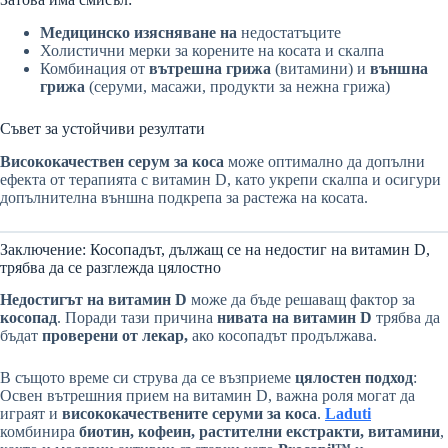
Медицинско изясняване на
недостатъците
Холистични мерки за корените на косата и скалпа
Комбинация от
вътрешна грижа
(витамини) и
външна
грижа
(серуми, масажи, продукти за нежна грижа)
Съвет за устойчиви резултати
Висококачествен серум за коса
може оптимално да допълни
ефекта от терапията с витамин D, като укрепи скалпа и осигури
допълнителна външна подкрепа за растежа на косата.
Заключение: Косопадът, дължащ се на недостиг на витамин D,
трябва да се разглежда цялостно
Недостигът на витамин D
може да бъде решаващ фактор за
косопад
. Поради тази причина
нивата на витамин D
трябва да
бъдат
проверени от лекар,
ако косопадът продължава.
В същото време си струва да се възприеме
цялостен подход
:
Освен вътрешния прием на витамин D, важна роля могат да
играят и
висококачествените серуми за коса
.
Laduti
комбинира
биотин, кофеин, растителни екстракти, витамини
,