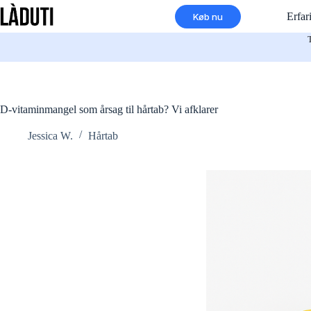
Spring
Erfar
Køb nu
til
indhold
D-vitaminmangel som årsag til hårtab? Vi afklarer
Jessica W.
Hårtab