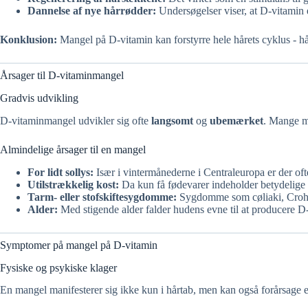
Dannelse af nye hårrødder:
Undersøgelser viser, at D-vitamin e
Konklusion:
Mangel på D-vitamin kan forstyrre hele hårets cyklus - hår
Årsager til D-vitaminmangel
Gradvis udvikling
D-vitaminmangel udvikler sig ofte
langsomt
og
ubemærket
. Mange mæ
Almindelige årsager til en mangel
For lidt sollys:
Især i vintermånederne i Centraleuropa er der oft
Utilstrækkelig kost:
Da kun få fødevarer indeholder betydelige 
Tarm- eller stofskiftesygdomme:
Sygdomme som cøliaki, Crohns
Alder:
Med stigende alder falder hudens evne til at producere D-
Symptomer på mangel på D-vitamin
Fysiske og psykiske klager
En mangel manifesterer sig ikke kun i hårtab, men kan også forårsage