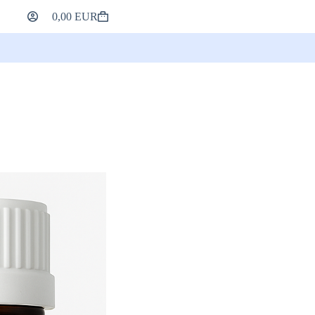
0,00
EUR
Indkøbskurv