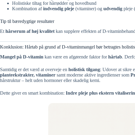
Holistiske tiltag for hårrødder og hovedbund
Kombination af
indvendig pleje
(vitaminer) og
udvendig
pleje 
Tip til bæredygtige resultater
Et
hårserum af høj kvalitet
kan supplere effekten af D-vitaminbehandl
Konklusion: Hårtab på grund af D-vitaminmangel bør betragtes holisti
Mangel på D-vitamin
kan være en afgørende faktor for
hårtab
. Derf
Samtidig er det værd at overveje en
holistisk tilgang
: Udover at sikre 
planteekstrakter, vitaminer
samt moderne aktive ingredienser som
P
hårstruktur – helt uden hormoner eller skadelig kemi.
Dette giver en smart kombination:
Indre pleje plus ekstern vitaliseri