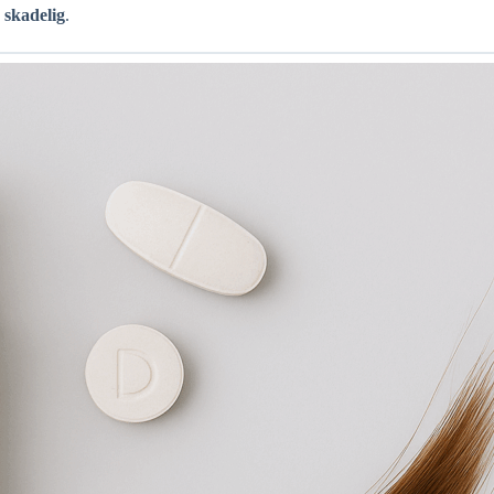
e
skadelig
.