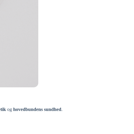
etik
og
hovedbundens sundhed
.