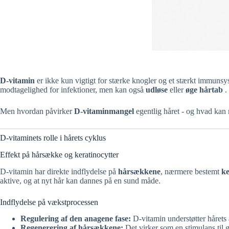
D-vitamin
er ikke kun vigtigt for stærke knogler og et stærkt immunsys
modtagelighed for infektioner, men kan også
udløse
eller
øge
hårtab
.
Men hvordan påvirker
D-vitaminmangel
egentlig håret - og hvad kan
D-vitaminets rolle i hårets cyklus
Effekt på hårsække og keratinocytter
D-vitamin har direkte indflydelse på
hårsækkene
, nærmere bestemt
ke
aktive, og at nyt hår kan dannes på en sund måde.
Indflydelse på vækstprocessen
Regulering af den anagene fase:
D-vitamin understøtter hårets 
Regenerering af hårsækkene:
Det virker som en stimulans til 