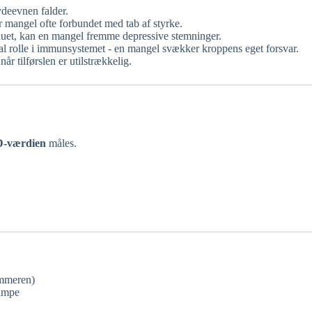
ydeevnen falder.
r mangel ofte forbundet med tab af styrke.
uet, kan en mangel fremme depressive stemninger.
ral rolle i immunsystemet - en mangel svækker kroppens eget forsvar.
år tilførslen er utilstrækkelig.
D-værdien
måles.
mmeren)
vampe