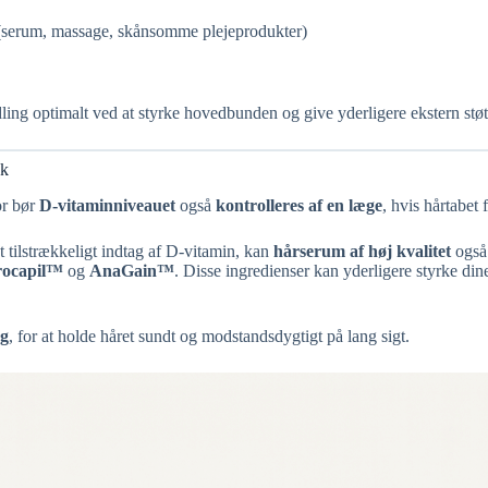
(serum, massage, skånsomme plejeprodukter)
ing optimalt ved at styrke hovedbunden og give yderligere ekstern støtt
sk
or bør
D-vitaminniveauet
også
kontrolleres af en læge
, hvis hårtabet f
et tilstrækkeligt indtag af D-vitamin, kan
hårserum af høj kvalitet
også 
rocapil™
og
AnaGain™
. Disse ingredienser kan yderligere styrke di
ng
, for at holde håret sundt og modstandsdygtigt på lang sigt.