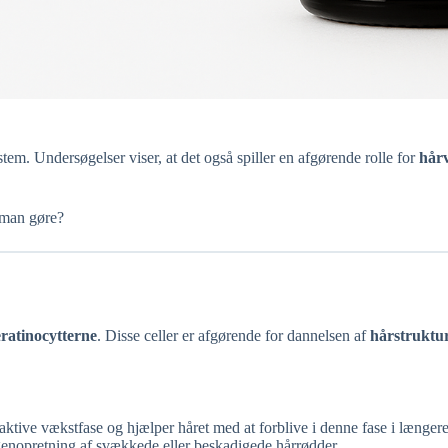
tem. Undersøgelser viser, at det også spiller en afgørende rolle for
hår
 man gøre?
ratinocytterne
. Disse celler er afgørende for dannelsen af
hårstruktu
aktive vækstfase og hjælper håret med at forblive i denne fase i længere
genopretning af svækkede eller beskadigede hårrødder.