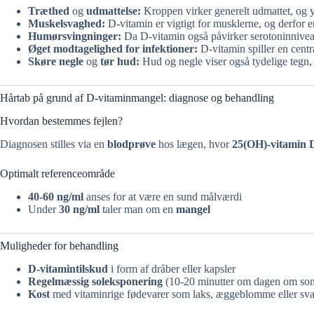
Træthed
og
udmattelse:
Kroppen virker generelt udmattet, og 
Muskelsvaghed:
D-vitamin er vigtigt for musklerne, og derfor e
Humørsvingninger:
Da D-vitamin også påvirker serotoninnivea
Øget modtagelighed for infektioner:
D-vitamin spiller en cent
Skøre negle
og
tør hud:
Hud og negle viser også tydelige tegn, n
Hårtab på grund af D-vitaminmangel: diagnose og behandling
Hvordan bestemmes fejlen?
Diagnosen stilles via en
blodprøve
hos lægen, hvor
25(OH)-vitamin 
Optimalt referenceområde
40-60 ng/ml
anses for at være en sund målværdi
Under
30 ng/ml
taler man om en
mangel
Muligheder for behandling
D-vitamintilskud
i form af dråber eller kapsler
Regelmæssig soleksponering
(10-20 minutter om dagen om so
Kost
med vitaminrige fødevarer som laks, æggeblomme eller s