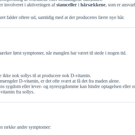
r involveret i aktiveringen af
stamceller
i
hårsækkene
, som er ansvar
et falder oftere ud, samtidig med at der produceres færre nye hår.
rker først symptomer, når manglen har været til stede i nogen tid.
e ikke nok sollys til at producere nok D-vitamin.
mængder D-vitamin, er det ofte svært at få det fra maden alene.
 sygdom eller lever- og nyresygdomme kan hindre optagelsen eller o
vitamin fra sollys.
 en række andre symptomer: