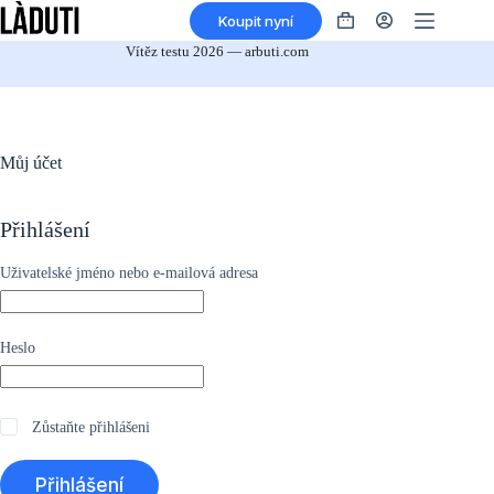
Přeskočit
Koupit nyní
na
Nákupní
obsah
košík
Vítěz testu 2026 — arbuti.com
Můj účet
Přihlášení
*Povinné
Uživatelské jméno nebo e-mailová adresa
*vyžadováno
Heslo
Zůstaňte přihlášeni
Přihlášení