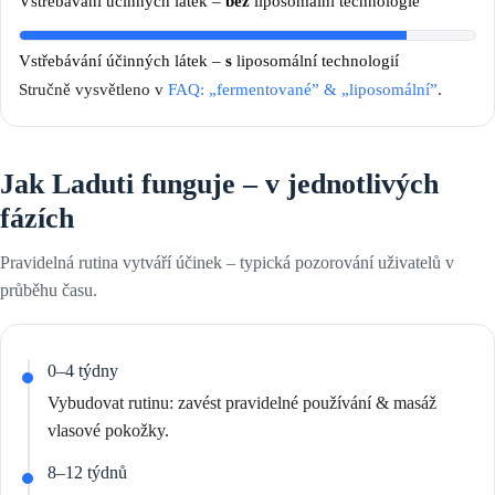
Vstřebávání účinných látek –
bez
liposomální technologie
Vstřebávání účinných látek –
s
liposomální technologií
Stručně vysvětleno v
FAQ: „fermentované” & „liposomální”
.
Jak Laduti funguje – v jednotlivých
fázích
Pravidelná rutina vytváří účinek – typická pozorování uživatelů v
průběhu času.
0–4 týdny
Vybudovat rutinu: zavést pravidelné používání & masáž
vlasové pokožky.
8–12 týdnů