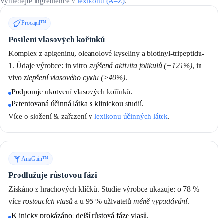
Vyhledejte ingredience v
lexikonu (A–Z)
.
Procapil™
Posílení vlasových kořínků
Komplex z apigeninu, oleanolové kyseliny a biotinyl-tripeptidu-
1. Údaje výrobce: in vitro
zvýšená aktivita folikulů (+121%)
, in
vivo
zlepšení vlasového cyklu (>40%)
.
Podporuje ukotvení vlasových kořínků.
Patentovaná účinná látka s klinickou studií.
Více o složení & zařazení v
lexikonu účinných látek
.
AnaGain™
Prodlužuje růstovou fázi
Získáno z hrachových klíčků. Studie výrobce ukazuje: o 78 %
více
rostoucích vlasů
a u 95 % uživatelů
méně vypadávání
.
Klinicky prokázáno: delší růstová fáze vlasů.