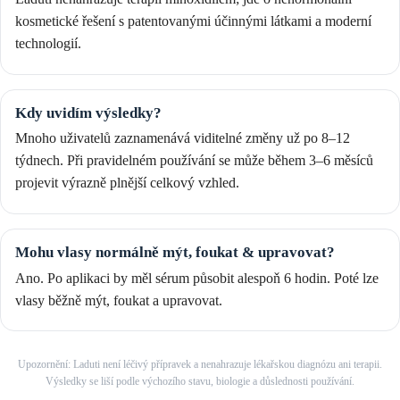
kosmetické řešení s patentovanými účinnými látkami a moderní
technologií.
Kdy uvidím výsledky?
Mnoho uživatelů zaznamenává viditelné změny už po 8–12
týdnech. Při pravidelném používání se může během 3–6 měsíců
projevit výrazně plnější celkový vzhled.
Mohu vlasy normálně mýt, foukat & upravovat?
Ano. Po aplikaci by měl sérum působit alespoň 6 hodin. Poté lze
vlasy běžně mýt, foukat a upravovat.
Upozornění: Laduti není léčivý přípravek a nenahrazuje lékařskou diagnózu ani terapii.
Výsledky se liší podle výchozího stavu, biologie a důslednosti používání.