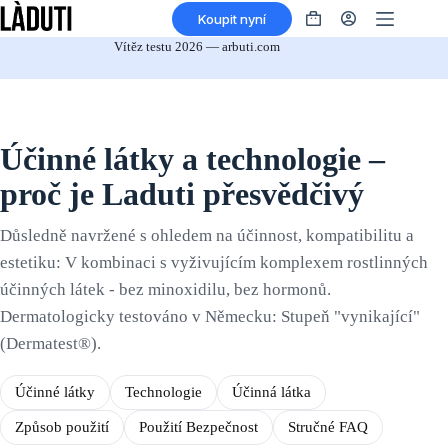
Přeskočit
Koupit nyní
na
Nákupní
obsah
košík
Vítěz testu 2026 — arbuti.com
Účinné látky a technologie –
proč je Laduti přesvědčivý
Důsledně navržené s ohledem na účinnost, kompatibilitu a
estetiku: V kombinaci s vyživujícím komplexem rostlinných
účinných látek - bez minoxidilu, bez hormonů.
Dermatologicky testováno v Německu: Stupeň "vynikající"
(Dermatest®).
Účinné látky
Technologie
Účinná látka
Způsob použití
Použití Bezpečnost
Stručné FAQ