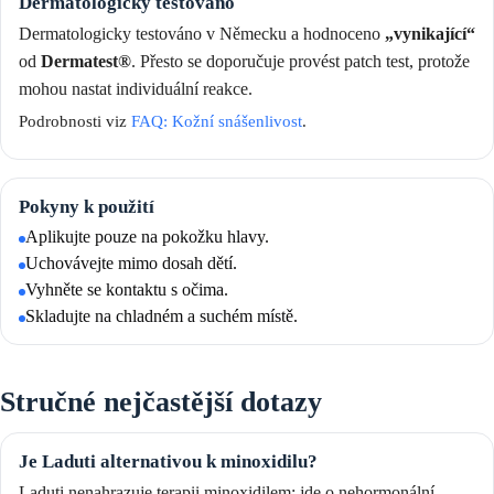
Dermatologicky testováno
Dermatologicky testováno v Německu a hodnoceno
„vynikající“
od
Dermatest®
. Přesto se doporučuje provést patch test, protože
mohou nastat individuální reakce.
Podrobnosti viz
FAQ: Kožní snášenlivost
.
Pokyny k použití
Aplikujte pouze na pokožku hlavy.
Uchovávejte mimo dosah dětí.
Vyhněte se kontaktu s očima.
Skladujte na chladném a suchém místě.
Stručné nejčastější dotazy
Je Laduti alternativou k minoxidilu?
Laduti nenahrazuje terapii minoxidilem; jde o ne­hormonální