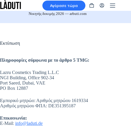
Μετάβαση
Αγόρασε τώρα
στο
Καλάθι
περιεχόμενο
αγορών
Νικητής δοκιμής 2026 — arbuti.com
Εκτύπωση
Πληροφορίες σύμφωνα με το άρθρο 5 TMG:
Lazru Cosmetics Trading L.L.C
NGI Building, Office 902-34
Port Saeed, Dubai, VAE
PO Box 12887
Εμπορικό μητρώο: Αριθμός μητρώου 1619334
Αριθμός μητρώου ΦΠΑ: DE351395187
Επικοινωνία:
E-Mail:
info@laduti.de