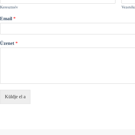
Keresztnév
Vezeték
Email
*
Üzenet
*
Küldje el a