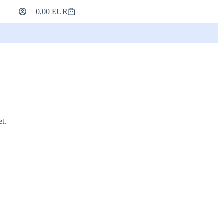
0,00
EUR
A
Kosarad
t.