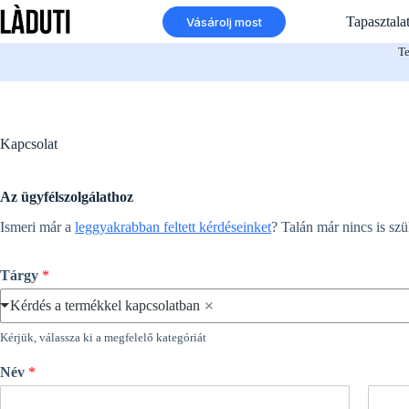
Ugrás
Tapasztala
Vásárolj most
a
tartalomra
Te
Kapcsolat
Az ügyfélszolgálathoz
Ismeri már a
leggyakrabban feltett kérdéseinket
? Talán már nincs is sz
Tárgy
*
Kérdés a termékkel kapcsolatban
Kérjük, válassza ki a megfelelő kategóriát
Név
*