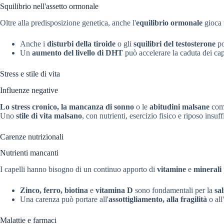
Squilibrio nell'assetto ormonale
Oltre alla predisposizione genetica, anche l'
equilibrio ormonale
gioca 
Anche i
disturbi della tiroide
o gli
squilibri del testosterone
po
Un
aumento del livello di DHT
può accelerare la caduta dei cap
Stress e stile di vita
Influenze negative
Lo stress cronico, la mancanza di sonno
o le
abitudini malsane
come
Uno
stile di vita malsano
, con nutrienti, esercizio fisico e riposo insuf
Carenze nutrizionali
Nutrienti mancanti
I capelli hanno bisogno di un continuo apporto di
vitamine
e
minerali
Zinco, ferro, biotina
e
vitamina D
sono fondamentali per la
sal
Una carenza può portare all'
assottigliamento, alla fragilità
o all'
Malattie e farmaci