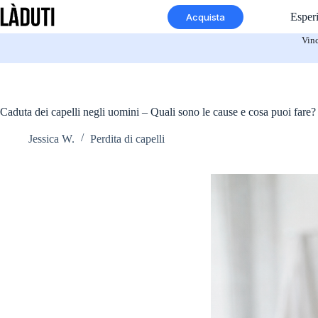
Vai
Esper
Acquista
al
contenuto
Vinc
Caduta dei capelli negli uomini – Quali sono le cause e cosa puoi fare?
Jessica W.
Perdita di capelli