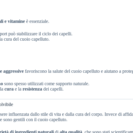
li e vitamine
è essenziale.
ort può stabilizzare il ciclo dei capelli.
a cura del cuoio capelluto.
he aggressive
favoriscono la salute del cuoio capelluto e aiutano a protegg
no
sono spesso utilizzati come supporto naturale.
 la
cura
e la
resistenza
dei capelli.
olvibile
re influenzata dallo stile di vita e dalla cura del corpo. Invece di affi
 sono gentili con il cuoio capelluto.
rietà di ingredienti naturali
di
alta qualità
, che sono stati scientificam