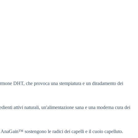
e all'ormone DHT, che provoca una stempiatura e un diradamento dei
edienti attivi naturali, un'alimentazione sana e una moderna cura dei
™ e AnaGain™ sostengono le radici dei capelli e il cuoio capelluto.