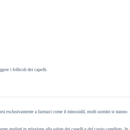
ere i follicoli dei capelli.
darsi esclusivamente a farmaci come il minoxidil, molti uomini si stanno
ente studiati in relazione alla salute dei capelli e del cuoio capelluto. In