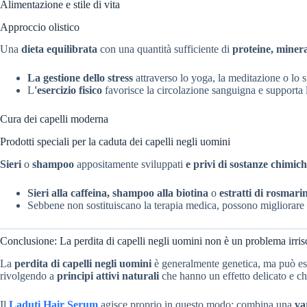
Alimentazione e stile di vita
Approccio olistico
Una
dieta equilibrata
con una quantità sufficiente di
proteine, minera
La gestione dello stress
attraverso lo yoga, la meditazione o lo sp
L
'esercizio fisico
favorisce la circolazione sanguigna e supporta l
Cura dei capelli moderna
Prodotti speciali per la caduta dei capelli negli uomini
Sieri
o
shampoo
appositamente sviluppati
e privi di sostanze chimic
Sieri alla caffeina, shampoo alla biotina
o
estratti di rosmari
Sebbene non sostituiscano la terapia medica, possono migliorare
Conclusione: La perdita di capelli negli uomini non è un problema irris
La
perdita di capelli negli uomini
è generalmente genetica, ma può esse
rivolgendo a
principi attivi naturali
che hanno un effetto delicato e che
Il
Laduti Hair Serum
agisce proprio in questo modo: combina una
va