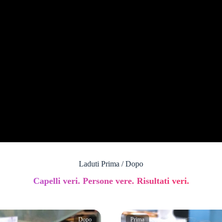
Laduti Prima / Dopo
Capelli veri. Persone vere. Risultati veri.
Dopo
Prima