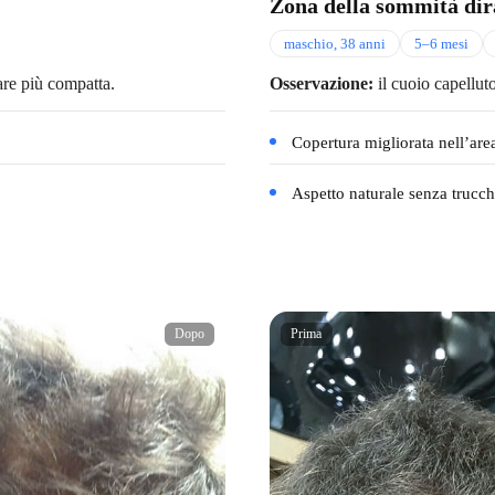
Zona della sommità dira
maschio, 38 anni
5–6 mesi
pare più compatta.
Osservazione:
il cuoio capelluto
Copertura migliorata nell’area
Aspetto naturale senza trucchi
Dopo
Prima