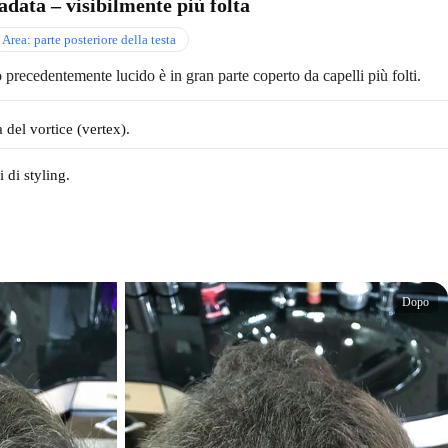
data – visibilmente più folta
Area: parte posteriore della testa
 precedentemente lucido è in gran parte coperto da capelli più folti.
 del vortice (vertex).
 di styling.
Dopo