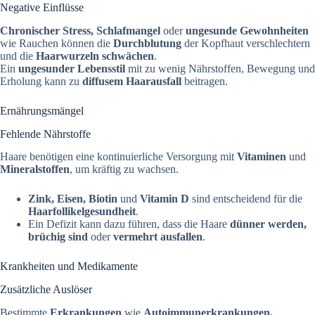
Negative Einflüsse
Chronischer Stress, Schlafmangel
oder
ungesunde Gewohnheiten
wie Rauchen können die
Durchblutung
der Kopfhaut verschlechtern
und die
Haarwurzeln schwächen
.
Ein
ungesunder Lebensstil
mit zu wenig Nährstoffen, Bewegung und
Erholung kann zu
diffusem Haarausfall
beitragen.
Ernährungsmängel
Fehlende Nährstoffe
Haare benötigen eine kontinuierliche Versorgung mit
Vitaminen
und
Mineralstoffen
, um kräftig zu wachsen.
Zink, Eisen, Biotin
und
Vitamin D
sind entscheidend für die
Haarfollikelgesundheit
.
Ein Defizit kann dazu führen, dass die Haare
dünner werden,
brüchig sind
oder
vermehrt ausfallen
.
Krankheiten und Medikamente
Zusätzliche Auslöser
Bestimmte
Erkrankungen
wie
Autoimmunerkrankungen,