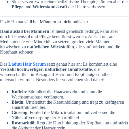
Sie ersetzen zwar keine medizinische Therapie, können aber die
Pflege
und
Widerstandskraft
der Haare verbessern.
Fazit: Haarausfall bei Männern ist nicht unlösbar
Haarausfall bei Männern
ist meist genetisch bedingt, kann aber
durch Lebensstil und Pflege beeinflusst werden. Anstatt nur auf
Medikamente wie Minoxidil zu setzen, greifen viele Männer
inzwischen zu
natürlichen Wirkstoffen
, die sanft wirken und die
Kopfhaut schonen.
Das
Laduti Hair Serum
setzt genau hier an: Es kombiniert eine
Vielzahl hochwertiger
,
natürlicher Inhaltsstoffe
, die
wissenschaftlich in Bezug auf Haar- und Kopfhautgesundheit
untersucht wurden. Besonders hervorzuheben sind dabei:
Koffein
: Stimuliert die Haarwurzeln und kann die
Wachstumsphase verlängern.
Biotin
: Unterstützt die Keratinbildung und trägt zu kräftigeren
Haarstrukturen bei.
Ginseng
: Fördert die Mikrozirkulation und verbessert die
Nährstoffversorgung der Haarfollikel.
Rosmarinöl
: Regt die Durchblutung der Kopfhaut an und stärkt
die Aktivität der Haarwurzeln.