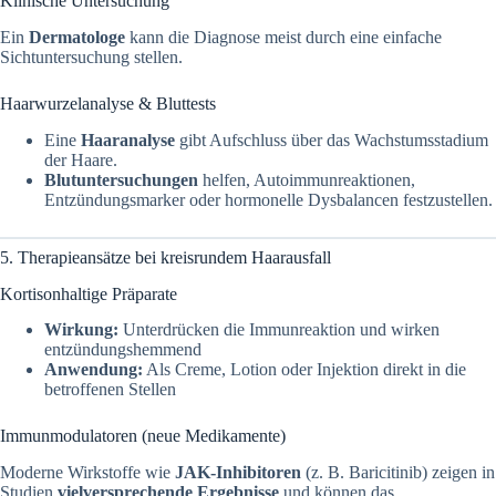
Klinische Untersuchung
Ein
Dermatologe
kann die Diagnose meist durch eine einfache
Sichtuntersuchung stellen.
Haarwurzelanalyse & Bluttests
Eine
Haaranalyse
gibt Aufschluss über das Wachstumsstadium
der Haare.
Blutuntersuchungen
helfen, Autoimmunreaktionen,
Entzündungsmarker oder hormonelle Dysbalancen festzustellen.
5. Therapieansätze bei kreisrundem Haarausfall
Kortisonhaltige Präparate
Wirkung:
Unterdrücken die Immunreaktion und wirken
entzündungshemmend
Anwendung:
Als Creme, Lotion oder Injektion direkt in die
betroffenen Stellen
Immunmodulatoren (neue Medikamente)
Moderne Wirkstoffe wie
JAK-Inhibitoren
(z. B. Baricitinib) zeigen in
Studien
vielversprechende Ergebnisse
und können das