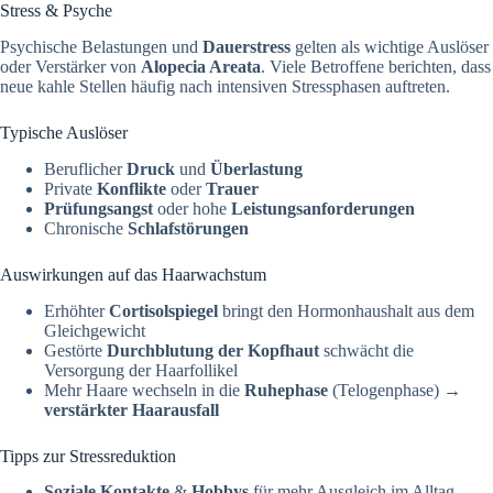
Stress & Psyche
Psychische Belastungen und
Dauerstress
gelten als wichtige Auslöser
oder Verstärker von
Alopecia Areata
. Viele Betroffene berichten, dass
neue kahle Stellen häufig nach intensiven Stressphasen auftreten.
Typische Auslöser
Beruflicher
Druck
und
Überlastung
Private
Konflikte
oder
Trauer
Prüfungsangst
oder hohe
Leistungsanforderungen
Chronische
Schlafstörungen
Auswirkungen auf das Haarwachstum
Erhöhter
Cortisolspiegel
bringt den Hormonhaushalt aus dem
Gleichgewicht
Gestörte
Durchblutung der Kopfhaut
schwächt die
Versorgung der Haarfollikel
Mehr Haare wechseln in die
Ruhephase
(Telogenphase) →
verstärkter Haarausfall
Tipps zur Stressreduktion
Soziale Kontakte
&
Hobbys
für mehr Ausgleich im Alltag