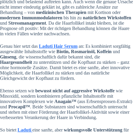
plötzlich und belastend auftreten kann. Auch wenn die genaue Ursache
nicht immer eindeutig geklärt ist, gibt es zahlreiche Ansätze zur
Behandlung – von
medizinischen Therapien
mit Kortison
oder
modernen Immunmodulatoren
bis hin zu
natürlichen Wirkstoffen
und
Stressmanagement
. Da die Haarfollikel intakt bleiben, ist die
Prognose oft positiv: Mit der richtigen Behandlung können die Haare
in vielen Fällen wieder nachwachsen.
Genau hier setzt das
Laduti Hair Serum
an: Es kombiniert sorgfältig
ausgewählte Inhaltsstoffe wie
Biotin, Rosmarinöl, Koffein
und
Ginseng
, die wissenschaftlich dafür bekannt sind, die
Haargesundheit
zu unterstützen und die Kopfhaut zu stärken – ganz
ohne hormonelle Zusätze. Damit bietet es eine sanfte, aber innovative
Möglichkeit, die Haarfollikel zu stärken und das natürliche
Gleichgewicht der Kopfhaut zu fördern.
Ebenso setzen wir
bewusst
nicht auf aggressive Wirkstoffe
wie
Minoxidil, sondern kombinieren pflanzliche Inhaltsstoffe mit
innovativen Komplexen wie
Anagain™
(aus Erbsensprossen-Extrakt)
und
Procapil™
. Beide Substanzen sind wissenschaftlich untersucht
und stehen mit einer Förderung der Haarfollikel-Aktivität sowie einer
verbesserten Verankerung der Haare in Verbindung.
So bietet
Laduti
eine sanfte, aber
wirkungsvolle Unterstützung
für