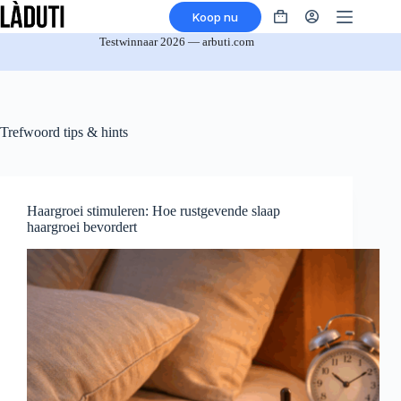
Overslaan
Koop nu
naar
Winkelmandje
inhoud
Testwinnaar 2026 — arbuti.com
Trefwoord
tips & hints
Haargroei stimuleren: Hoe rustgevende slaap
haargroei bevordert