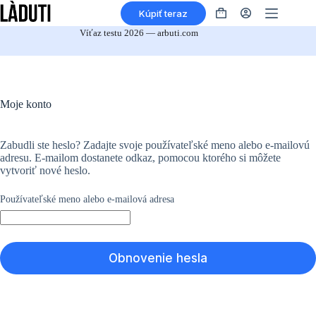
Prejsť
Kúpiť teraz
na
Nákupný
obsah
košík
Víťaz testu 2026 — arbuti.com
Moje konto
Zabudli ste heslo? Zadajte svoje používateľské meno alebo e-mailovú
adresu. E-mailom dostanete odkaz, pomocou ktorého si môžete
vytvoriť nové heslo.
*Vyžaduje
Používateľské meno alebo e-mailová adresa
sa
Obnovenie hesla