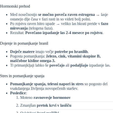
Hormonski prehod
Med nosečnostjo
se močno poveča raven estrogena
→ lasje
ostanejo dlje časa v fazi rasti in so videti bolj polni.
Po rojstvu raven hitro upade → veliko las hkrati preide v
fazo
mirovanja
(telogena faza).
Rezultat:
Povečano izpadanje las 2-4 mesece po rojstvu
.
Dojenje in pomanjkanje hranil
Doječe matere
imajo večje
potrebe po hranilih
.
Pogosta pomanjkanja:
železo, cink, vitamini skupine B,
maščobne kisline omega-3.
Ti primanjkljaji lahko še
povečajo
ali
podaljšajo
izpadanje las.
Stres in pomanjkanje spanja
Pomanjkanje spanja, telesni napori in stres
so pogosto del
vsakdanjega življenja novopečenih staršev.
Posledice
:
Moteno
ravnovesje hormonov
Zmanjšan
pretok krvi v lasišču