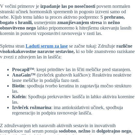
V večini primerov je
izpadanje las po nosečnosti
povsem normalen
stranski učinek hormonskih sprememb in pogosto izzveni samo od
sebe. Kljub temu lahko ta proces aktivno podpremo: S
prehrano,
bogato s hranili,
usmerjenim
zmanjševanjem stresa
in
nežno
obnovitveno nego
lahko pripomoremo k hitrejšemu okrevanju lasnih
korenin in ponovni vzpostavitvi ravnovesja v rasti las.
Spletna stran
Laduti serum za lase
se začne tukaj: Združuje
različne
visokokakovostne
naravne sestavine,
ki so bile znanstveno raziskane
v zvezi z zdravjem las in lasišča:
Procapil™
: krepi pritrditev las in ščiti mešičke pred staranjem.
AnaGain™
(izvleček grahovih kalčkov): Reaktivira neaktivne
lasne mešičke in podaljša fazo rasti.
Biotin
: spodbuja tvorbo keratina in zagotavlja močno strukturo
las.
Kofein
: Spodbuja prekrvavitev lasišča in lahko aktivira korenine
las.
Izvleček rožmarina
: ima antioksidativni učinek, spodbuja
regeneracijo in podpira ravnovesje lasišča.
Z združevanjem teh naravnih aktivnih sestavin in inovativnih
kompleksov naš serum ponuja
sodobno
,
nežno
in
dolgotrajno nego
,