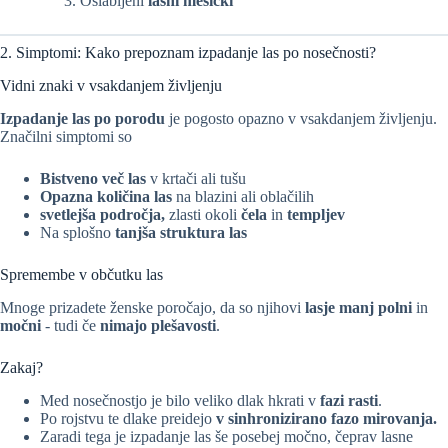
Oslabljeni
lasni mešički
2. Simptomi: Kako prepoznam izpadanje las po nosečnosti?
Vidni znaki v vsakdanjem življenju
Izpadanje las po porodu
je pogosto opazno v vsakdanjem življenju.
Značilni simptomi so
Bistveno več las
v krtači ali tušu
Opazna količina las
na blazini ali oblačilih
svetlejša področja,
zlasti okoli
čela
in
templjev
Na splošno
tanjša struktura las
Spremembe v občutku las
Mnoge prizadete ženske poročajo, da so njihovi
lasje manj polni
in
močni
- tudi če
nimajo plešavosti
.
Zakaj?
Med nosečnostjo je bilo veliko dlak hkrati v
fazi rasti
.
Po rojstvu te dlake preidejo
v sinhronizirano fazo mirovanja.
Zaradi tega je izpadanje las še posebej močno, čeprav lasne