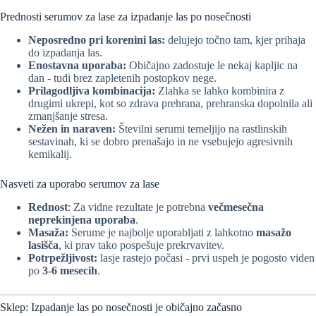
Prednosti serumov za lase za izpadanje las po nosečnosti
Neposredno pri korenini las:
delujejo točno tam, kjer prihaja
do izpadanja las.
Enostavna uporaba:
Običajno zadostuje le nekaj kapljic na
dan - tudi brez zapletenih postopkov nege.
Prilagodljiva kombinacija:
Zlahka se lahko kombinira z
drugimi ukrepi, kot so zdrava prehrana, prehranska dopolnila ali
zmanjšanje stresa.
Nežen in naraven:
Številni serumi temeljijo na rastlinskih
sestavinah, ki se dobro prenašajo in ne vsebujejo agresivnih
kemikalij.
Nasveti za uporabo serumov za lase
Rednost
: Za vidne rezultate je potrebna
večmesečna
neprekinjena uporaba
.
Masaža:
Serume je najbolje uporabljati z lahkotno
masažo
lasišča
, ki prav tako pospešuje prekrvavitev.
Potrpežljivost:
lasje rastejo počasi - prvi uspeh je pogosto viden
po
3-6 mesecih
.
Sklep: Izpadanje las po nosečnosti je običajno začasno