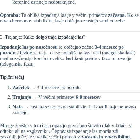
korenine ostanejo nedotaknjene.
Opomba:
Ta oblika izpadanja las je v večini primerov
začasna
. Ko se
raven hormonov stabilizira, lasje običajno zrastejo sami od sebe.
3. Trajanje: Kako dolgo traja izpadanje las?
Izpadanje las po nosečnosti
se običajno začne
3-4 mesece po
porodu
. Razlog za to je, da se podaljšana faza rasti (anagenska faza)
med nosečnostjo konča in veliko las hkrati preide v fazo mirovanja
(telogenska faza).
Tipični tečaj
Začetek →
3-4 mesece po porodu
Trajanje →
V večini primerov
6-9 mesecev
Nato →
rast las se ponovno stabilizira in izpadli lasje ponovno
zrastejo.
Mnoge ženske v tem času opazijo povečano število dlak v krtači, v
odtoku ali na vzglavniku. Čeprav se izpadanje las morda zdi
zaskrbljujoče, je v veliki večini primerov
začasno in reverzibilno.