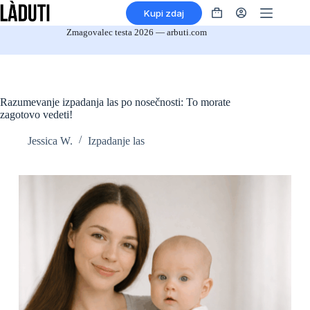
Preskoči
Kupi zdaj
na
Nakupovalna
vsebino
košarica
Zmagovalec testa 2026 — arbuti.com
Razumevanje izpadanja las po nosečnosti: To morate
zagotovo vedeti!
Jessica W.
Izpadanje las