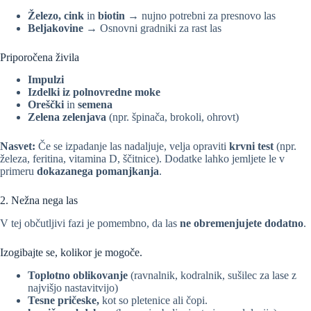
Železo, cink
in
biotin
→ nujno potrebni za presnovo las
Beljakovine
→ Osnovni gradniki za rast las
Priporočena živila
Impulzi
Izdelki iz polnovredne moke
Oreščki
in
semena
Zelena zelenjava
(npr. špinača, brokoli, ohrovt)
Nasvet:
Če se izpadanje las nadaljuje, velja opraviti
krvni test
(npr.
železa, feritina, vitamina D, ščitnice). Dodatke lahko jemljete le v
primeru
dokazanega pomanjkanja
.
2. Nežna nega las
V tej občutljivi fazi je pomembno, da las
ne obremenjujete dodatno
.
Izogibajte se, kolikor je mogoče.
Toplotno oblikovanje
(ravnalnik, kodralnik, sušilec za lase z
najvišjo nastavitvijo)
Tesne pričeske,
kot so pletenice ali čopi.