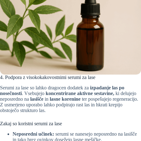
4. Podpora z visokokakovostnimi serumi za lase
Serumi za lase so lahko dragocen dodatek za
izpadanje las po
nosečnosti
. Vsebujejo
koncentrirane aktivne sestavine,
ki delujejo
neposredno na
lasišče
in
lasne korenine
ter pospešujejo regeneracijo.
Z usmerjeno uporabo lahko podpirajo rast las in hkrati krepijo
obstoječo strukturo las.
Zakaj so koristni serumi za lase
Neposredni učinek:
serumi se nanesejo neposredno na lasišče
in tako brez ovinkov dosežejo lasne mešičke.