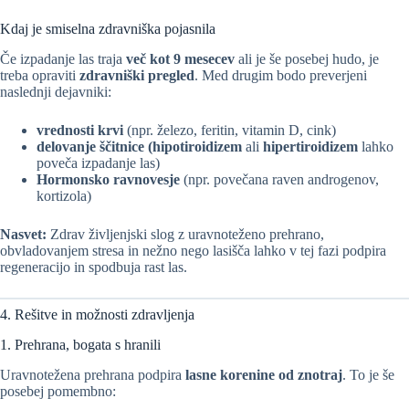
Kdaj je smiselna zdravniška pojasnila
Če izpadanje las traja
več kot 9 mesecev
ali je še posebej hudo, je
treba opraviti
zdravniški pregled
. Med drugim bodo preverjeni
naslednji dejavniki:
vrednosti krvi
(npr. železo, feritin, vitamin D, cink)
delovanje ščitnice (hipotiroidizem
ali
hipertiroidizem
lahko
poveča izpadanje las)
Hormonsko ravnovesje
(npr. povečana raven androgenov,
kortizola)
Nasvet:
Zdrav življenjski slog z uravnoteženo prehrano,
obvladovanjem stresa in nežno nego lasišča lahko v tej fazi podpira
regeneracijo in spodbuja rast las.
4. Rešitve in možnosti zdravljenja
1. Prehrana, bogata s hranili
Uravnotežena prehrana podpira
lasne korenine od znotraj
. To je še
posebej pomembno: