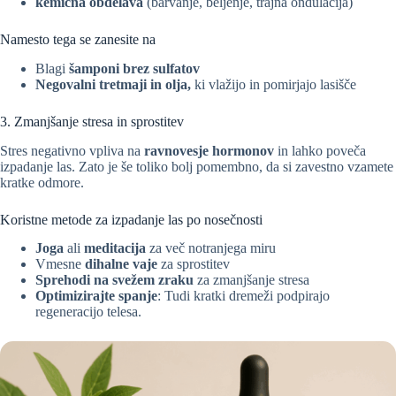
kemična obdelava
(barvanje, beljenje, trajna ondulacija)
Namesto tega se zanesite na
Blagi
šamponi brez sulfatov
Negovalni tretmaji in olja,
ki vlažijo in pomirjajo lasišče
3. Zmanjšanje stresa in sprostitev
Stres negativno vpliva na
ravnovesje hormonov
in lahko poveča
izpadanje las. Zato je še toliko bolj pomembno, da si zavestno vzamete
kratke odmore.
Koristne metode za izpadanje las po nosečnosti
Joga
ali
meditacija
za več notranjega miru
Vmesne
dihalne vaje
za sprostitev
Sprehodi na svežem zraku
za zmanjšanje stresa
Optimizirajte spanje
: Tudi kratki dremeži podpirajo
regeneracijo telesa.