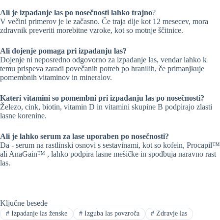
Ali je izpadanje las po nosečnosti lahko trajno
?
V večini primerov je le začasno. Če traja dlje kot 12 mesecev, mora
zdravnik preveriti morebitne vzroke, kot so motnje ščitnice.
Ali dojenje pomaga pri izpadanju las?
Dojenje ni neposredno odgovorno za izpadanje las, vendar lahko k
temu prispeva zaradi povečanih potreb po hranilih, če primanjkuje
pomembnih vitaminov in mineralov.
Kateri vitamini so pomembni pri izpadanju las po nosečnosti?
Železo, cink, biotin, vitamin D in vitamini skupine B podpirajo zlasti
lasne korenine.
Ali je lahko serum za lase uporaben po nosečnosti?
Da - serum na rastlinski osnovi s sestavinami, kot so kofein, Procapil™
ali AnaGain™ , lahko podpira lasne mešičke in spodbuja naravno rast
las.
Ključne besede
#
Izpadanje las ženske
#
Izguba las povzroča
#
Zdravje las