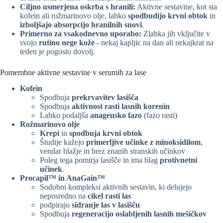
Ciljno usmerjena oskrba s hranili:
Aktivne sestavine, kot sta
kofein ali rožmarinovo olje, lahko
spodbudijo krvni obtok
in
izboljšajo absorpcijo hranilnih snovi
.
Primerno za vsakodnevno uporabo:
Zlahka jih vključite v
svojo
rutino nege kože
- nekaj kapljic na dan ali nekajkrat na
teden je pogosto dovolj.
Pomembne aktivne sestavine v serumih za lase
Kofein
Spodbuja
prekrvavitev lasišča
Spodbuja
aktivnost rasti lasnih korenin
Lahko podaljša
anagensko fazo
(fazo rasti)
Rožmarinovo olje
Krepi
in
spodbuja krvni obtok
Študije kažejo
primerljive učinke z minoksidilom
,
vendar blažje in brez znanih stranskih učinkov
Poleg tega pomirja lasišče in ima blag
protivnetni
učinek
.
Procapil™ in AnaGain™
Sodobni kompleksi aktivnih sestavin, ki delujejo
neposredno na
cikel rasti las
podpirajo
sidranje las v lasišču
Spodbuja
regeneracijo oslabljenih lasnih mešičkov