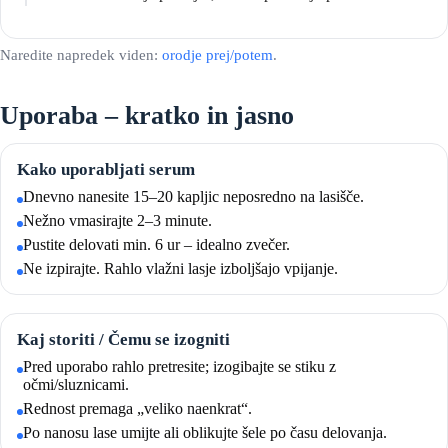
Naredite napredek viden:
orodje prej/potem
.
Uporaba – kratko in jasno
Kako uporabljati serum
Dnevno nanesite 15–20 kapljic neposredno na lasišče.
Nežno vmasirajte 2–3 minute.
Pustite delovati min. 6 ur – idealno zvečer.
Ne izpirajte. Rahlo vlažni lasje izboljšajo vpijanje.
Kaj storiti / Čemu se izogniti
Pred uporabo rahlo pretresite; izogibajte se stiku z
očmi/sluznicami.
Rednost premaga „veliko naenkrat“.
Po nanosu lase umijte ali oblikujte šele po času delovanja.