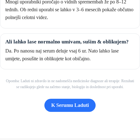
Mnogi uporabniki poročajo o vidnih spremembah že po 8–12
tednih. Ob redni uporabi se lahko v 3–6 mesecih pokaže občutno
polnejši celotni videz.
Ali lahko lase normalno umivam, sušim & oblikujem?
Da. Po nanosu naj serum deluje vsaj 6 ur. Nato lahko lase
umijete, posušite in oblikujete kot običajno.
Opomba: Laduti ni zdravilo in ne nadomešča medicinske diagnoze ali terapije. Rezultati
se razlikujejo glede na začetno stanje, biologijo in doslednost pri uporabi.
K Serumu Laduti