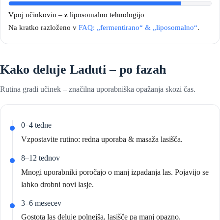
Vpoj učinkovin –
z
liposomalno tehnologijo
Na kratko razloženo v
FAQ: „fermentirano“ & „liposomalno“
.
Kako deluje Laduti – po fazah
Rutina gradi učinek – značilna uporabniška opažanja skozi čas.
0–4 tedne
Vzpostavite rutino: redna uporaba & masaža lasišča.
8–12 tednov
Mnogi uporabniki poročajo o manj izpadanja las. Pojavijo se
lahko drobni novi lasje.
3–6 mesecev
Gostota las deluje polnejša, lasišče pa manj opazno.