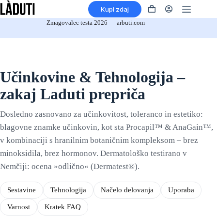
Preskoči
Kupi zdaj
na
Nakupovalna
vsebino
košarica
Zmagovalec testa 2026 — arbuti.com
Učinkovine & Tehnologija –
zakaj Laduti prepriča
Dosledno zasnovano za učinkovitost, toleranco in estetiko:
blagovne znamke učinkovin, kot sta Procapil™ & AnaGain™,
v kombinaciji s hranilnim botaničnim kompleksom – brez
minoksidila, brez hormonov. Dermatološko testirano v
Nemčiji: ocena »odlično« (Dermatest®).
Sestavine
Tehnologija
Načelo delovanja
Uporaba
Varnost
Kratek FAQ