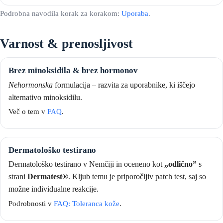
Podrobna navodila korak za korakom:
Uporaba
.
Varnost & prenosljivost
Brez minoksidila & brez hormonov
Nehormonska
formulacija – razvita za uporabnike, ki iščejo
alternativo minoksidilu.
Več o tem v
FAQ
.
Dermatološko testirano
Dermatološko testirano v Nemčiji in oceneno kot
„odlično”
s
strani
Dermatest®
. Kljub temu je priporočljiv patch test, saj so
možne individualne reakcije.
Podrobnosti v
FAQ: Toleranca kože
.