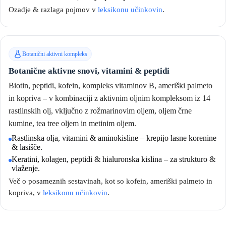
Ozadje & razlaga pojmov v
leksikonu učinkovin
.
Botanični aktivni kompleks
Botanične aktivne snovi, vitamini & peptidi
Biotin, peptidi, kofein, kompleks vitaminov B, ameriški palmeto
in kopriva – v kombinaciji z aktivnim oljnim kompleksom iz 14
rastlinskih olj, vključno z rožmarinovim oljem, oljem črne
kumine, tea tree oljem in metinim oljem.
Rastlinska olja, vitamini & aminokisline – krepijo lasne korenine
& lasišče.
Keratini, kolagen, peptidi & hialuronska kislina – za strukturo &
vlaženje.
Več o posameznih sestavinah, kot so kofein, ameriški palmeto in
kopriva, v
leksikonu učinkovin
.