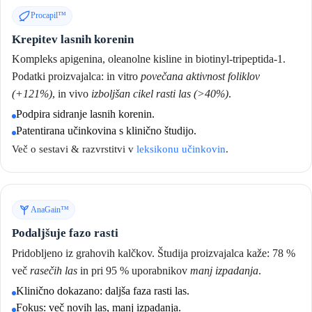
Procapil™
Krepitev lasnih korenin
Kompleks apigenina, oleanolne kisline in biotinyl-tripeptida-1.
Podatki proizvajalca: in vitro
povečana aktivnost foliklov
(+121%)
, in vivo
izboljšan cikel rasti las (>40%)
.
Podpira sidranje lasnih korenin.
Patentirana učinkovina s klinično študijo.
Več o sestavi & razvrstitvi v
leksikonu učinkovin
.
AnaGain™
Podaljšuje fazo rasti
Pridobljeno iz grahovih kalčkov. Študija proizvajalca kaže: 78 %
več
rasečih las
in pri 95 % uporabnikov
manj izpadanja
.
Klinično dokazano: daljša faza rasti las.
Fokus: več novih las, manj izpadanja.