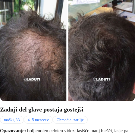
Zadnji del glave postaja gostejši
moški, 33
4–5 mesecev
Območje: zatilje
Opazovanje:
bolj enoten celoten videz; lasišče manj blešči, lasje pa