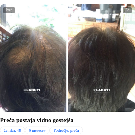
Pred
Po
Preča postaja vidno gostejša
ženska, 48
6 mesecev
Področje: preča