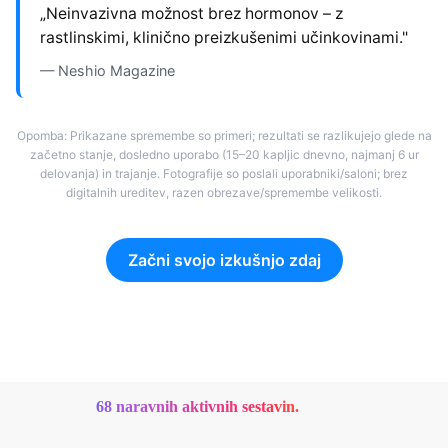
„Neinvazivna možnost brez hormonov – z
rastlinskimi, klinično preizkušenimi učinkovinami."
— Neshio Magazine
Opomba: Prikazane spremembe so primeri; rezultati se razlikujejo glede na
začetno stanje, dosledno uporabo (15–20 kapljic dnevno, najmanj 6 ur
delovanja) in trajanje. Fotografije so poslali uporabniki/saloni; brez
digitalnih ureditev, razen obrezave/spremembe velikosti.
Začni svojo izkušnjo zdaj
68 naravnih aktivnih sestavin.