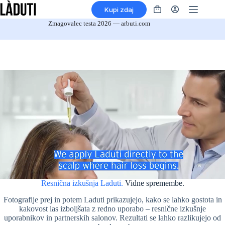
Preskoči
Kupi zdaj
na
Nakupovalna
vsebino
košarica
Zmagovalec testa 2026 — arbuti.com
Resnična izkušnja Laduti.
Vidne spremembe.
Fotografije prej in potem Laduti prikazujejo, kako se lahko gostota in
kakovost las izboljšata z redno uporabo – resnične izkušnje
uporabnikov in partnerskih salonov. Rezultati se lahko razlikujejo od