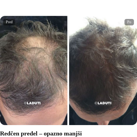
Pred
Po
Redčen predel – opazno manjši