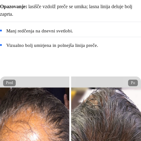
Opazovanje:
lasišče vzdolž preče se umika; lasna linija deluje bolj
zaprta.
Manj redčenja na dnevni svetlobi.
Vizualno bolj umirjena in polnejša linija preče.
Pred
Po