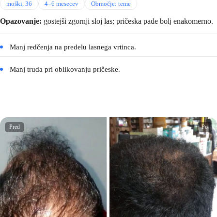
moški, 36
4–6 mesecev
Območje: teme
Opazovanje:
gostejši zgornji sloj las; pričeska pade bolj enakomerno.
Manj redčenja na predelu lasnega vrtinca.
Manj truda pri oblikovanju pričeske.
Pred
Po