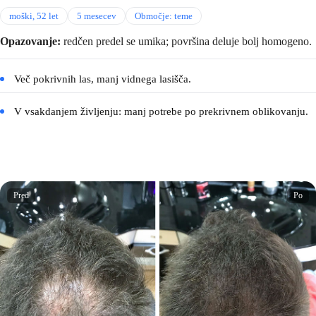
moški, 52 let
5 mesecev
Območje: teme
Opazovanje:
redčen predel se umika; površina deluje bolj homogeno.
Več pokrivnih las, manj vidnega lasišča.
V vsakdanjem življenju: manj potrebe po prekrivnem oblikovanju.
Pred
Po