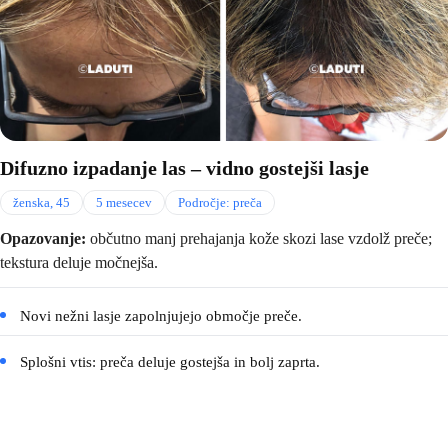
Difuzno izpadanje las – vidno gostejši lasje
ženska, 45
5 mesecev
Področje: preča
Opazovanje:
občutno manj prehajanja kože skozi lase vzdolž preče;
tekstura deluje močnejša.
Novi nežni lasje zapolnjujejo območje preče.
Splošni vtis: preča deluje gostejša in bolj zaprta.