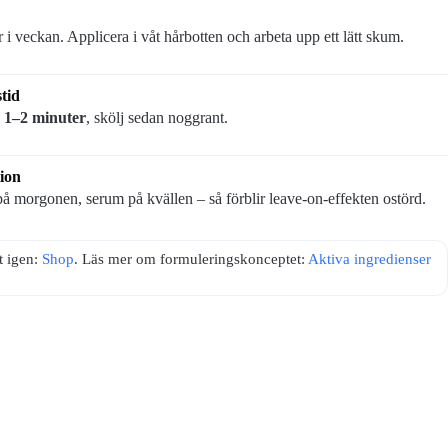
 i veckan. Applicera i våt hårbotten och arbeta upp ett lätt skum.
tid
i
1–2 minuter
, skölj sedan noggrant.
ion
 morgonen, serum på kvällen – så förblir leave-on-effekten ostörd.
t igen:
Shop
. Läs mer om formuleringskonceptet:
Aktiva ingredienser