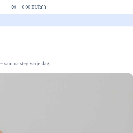
0,00
EUR
Varukorg
 – samma steg varje dag.