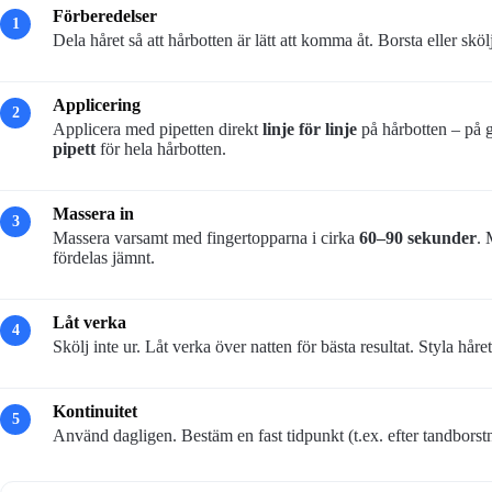
Förberedelser
1
Dela håret så att hårbotten är lätt att komma åt. Borsta eller sköl
Applicering
2
Applicera med pipetten direkt
linje för linje
på hårbotten – på 
pipett
för hela hårbotten.
Massera in
3
Massera varsamt med fingertopparna i cirka
60–90 sekunder
. 
fördelas jämnt.
Låt verka
4
Skölj inte ur. Låt verka över natten för bästa resultat. Styla hår
Kontinuitet
5
Använd dagligen. Bestäm en fast tidpunkt (t.ex. efter tandbors