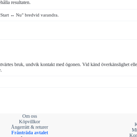
hålla resultaten.
"Start ↔ Nu" bredvid varandra.
tvärtes bruk, undvik kontakt med ögonen. Vid känd överkänslighet eller
.
Om oss
Köpvillkor
K
Ångerrätt & returer
Mi
Frånträda avtalet
Kon