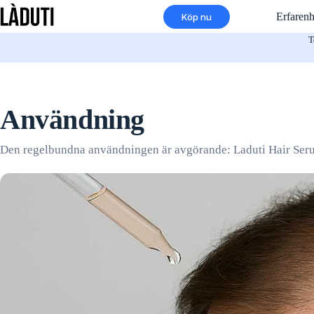
Hoppa
Erfarenh
Köp nu
till
innehåll
T
Användning
Den regelbundna användningen är avgörande: Laduti Hair Serum