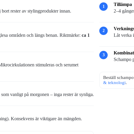
Tillämpa
1
j bort rester av stylingprodukter innan.
2–4 gånger
Verknings
2
glesa områden och längs benan. Riktmärke:
ca 1
Låt verka 
Kombinat
3
Schampo på
Mikrocirkulationen stimuleras och serumet
Beställ schampo
& teknologi
.
et som vanligt på morgonen – inga rester är synliga.
tning). Konsekvens är viktigare än mängden.