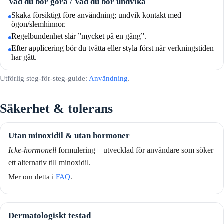
Vad du bör göra / Vad du bör undvika
Skaka försiktigt före användning; undvik kontakt med
ögon/slemhinnor.
Regelbundenhet slår ”mycket på en gång”.
Efter applicering bör du tvätta eller styla först när verkningstiden
har gått.
Utförlig steg-för-steg-guide:
Användning
.
Säkerhet & tolerans
Utan minoxidil & utan hormoner
Icke-hormonell
formulering – utvecklad för användare som söker
ett alternativ till minoxidil.
Mer om detta i
FAQ
.
Dermatologiskt testad