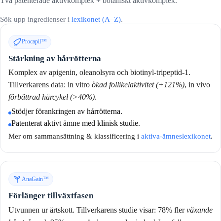
Två patenterade aktivkomplex + botaniskt aktivkomplex.
Sök upp ingredienser i
lexikonet (A–Z)
.
Procapil™
Stärkning av hårrötterna
Komplex av apigenin, oleanolsyra och biotinyl-tripeptid-1.
Tillverkarens data: in vitro
ökad follikelaktivitet (+121%)
, in vivo
förbättrad hårcykel (>40%)
.
Stödjer förankringen av hårrötterna.
Patenterat aktivt ämne med klinisk studie.
Mer om sammansättning & klassificering i
aktiva-ämneslexikonet
.
AnaGain™
Förlänger tillväxtfasen
Utvunnen ur ärtskott. Tillverkarens studie visar: 78% fler
växande