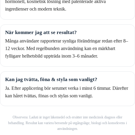
hormonell, kosmetisk lösning med patenterade aktiva
ingredienser och modern teknik.
När kommer jag att se resultat?
Många användare rapporterar synliga förändringar redan efter 8–
12 veckor. Med regelbunden användning kan en märkbart
fylligare helhetsbild uppträda inom 3–6 månader.
Kan jag tvätta, föna & styla som vanligt?
Ja. Efter applicering bör serumet verka i minst 6 timmar. Därefter
kan håret tvättas, fönas och stylas som vanligt.
Observera: Laduti är inget läkemedel och ersätter inte medicinsk diagnos eller
behandling. Resultat kan variera beroende på utgångsläge, biologi och konsekvens i
användningen.