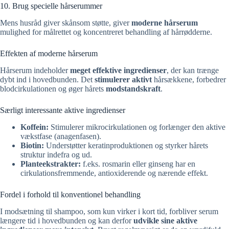
10. Brug specielle hårserummer
Mens husråd giver skånsom støtte, giver
moderne hårserum
mulighed for målrettet og koncentreret behandling af hårrødderne.
Effekten af moderne hårserum
Hårserum indeholder
meget effektive ingredienser
, der kan trænge
dybt ind i hovedbunden. Det
stimulerer aktivt
hårsækkene, forbedrer
blodcirkulationen og øger hårets
modstandskraft
.
Særligt interessante aktive ingredienser
Koffein:
Stimulerer mikrocirkulationen og forlænger den aktive
vækstfase (anagenfasen).
Biotin:
Understøtter keratinproduktionen og styrker hårets
struktur indefra og ud.
Planteekstrakter:
f.eks. rosmarin eller ginseng har en
cirkulationsfremmende, antioxiderende og nærende effekt.
Fordel i forhold til konventionel behandling
I modsætning til shampoo, som kun virker i kort tid, forbliver serum
længere tid i hovedbunden og kan derfor
udvikle sine aktive