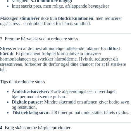
Varighed:
5-10 minutter dagligt
Intet stærkt pres, men rolige, afslappende bevægelser
Massagen
stimulerer
ikke kun
blodcirkulationen
, men reducerer
også stress - en dobbelt fordel for hårets sundhed.
3. Fremme hårvækst ved at reducere stress
Stress
er en af de mest almindelige udløsende faktorer for
diffust
hårtab
. Et permanent forhøjet kortisolniveau forstyrrer
hormonbalancen og svækker hårrødderne. Hvis du reducerer dit
stressniveau, forbedrer du derfor også dine chancer for at få stærkere
hår.
Tips til at reducere stress
Åndedrætsøvelser:
Korte afspændingsfaser i hverdagen
hjælper med at sænke pulsen.
Digitale pauser:
Mindre skærmtid om aftenen giver bedre søvn
og restitution.
Tilstrækkelig søvn:
7-8 timer pr. nat understøtter hårets cyklus.
4. Brug skånsomme hårplejeprodukter