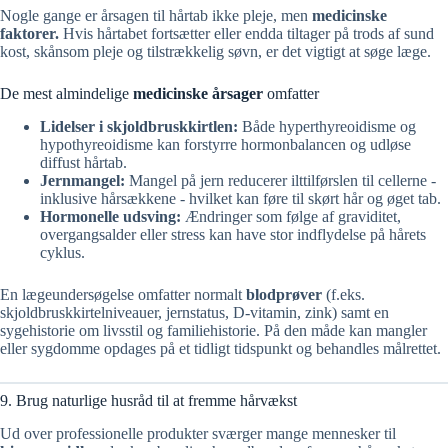
Nogle gange er årsagen til hårtab ikke pleje, men
medicinske
faktorer.
Hvis hårtabet fortsætter eller endda tiltager på trods af sund
kost, skånsom pleje og tilstrækkelig søvn, er det vigtigt at søge læge.
De mest almindelige
medicinske årsager
omfatter
Lidelser i skjoldbruskkirtlen:
Både hyperthyreoidisme og
hypothyreoidisme kan forstyrre hormonbalancen og udløse
diffust hårtab.
Jernmangel:
Mangel på jern reducerer ilttilførslen til cellerne -
inklusive hårsækkene - hvilket kan føre til skørt hår og øget tab.
Hormonelle udsving:
Ændringer som følge af graviditet,
overgangsalder eller stress kan have stor indflydelse på hårets
cyklus.
En lægeundersøgelse omfatter normalt
blodprøver
(f.eks.
skjoldbruskkirtelniveauer, jernstatus, D-vitamin, zink) samt en
sygehistorie om livsstil og familiehistorie. På den måde kan mangler
eller sygdomme opdages på et tidligt tidspunkt og behandles målrettet.
9. Brug naturlige husråd til at fremme hårvækst
Ud over professionelle produkter sværger mange mennesker til