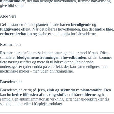
hjemmemidler
, der kan berolige hovedbunden, fremme hårvækst og
give blid støtte.
Aloe Vera
Gelsubstansen fra aloeplantens blade har en
beroligende
og
fugtgivende
effekt. Når det påføres hovedbunden, kan det
lindre kløe,
reducere irritation
og skabe et sundt miljø for hårrødderne.
Rosmarinolie
Rosmarin er et af de mest kendte naturlige midler mod hårtab. Olien
stimulerer
blodgennemstrømningen i hovedbunden
, så der kommer
flere næringsstoffer og mere ilt til hårsækkene. Indledende
undersøgelser tyder endda på en effekt, der kan sammenlignes med
medicinske midler - men uden bivirkningerne.
Brændenælde
Brændenælde er rig på
jern, zink og sekundære plantestoffer
. Den
kan
forbedre tilførslen af næringsstoffer til hårrødderne
og har
samtidig en antiinflammatorisk virkning. Brændenældeekstrakter fås
som te, tinktur eller i hårplejeprodukter.