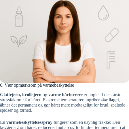
6. Vær opmærksom på varmebeskyttelse
Glattejern, krøllejern
og
varme hårtørrere
er nogle af de største
stressfaktorer for håret. Ekstreme temperaturer angriber
skællaget
,
åbner det permanent og gør håret mere modtageligt for brud, spaltede
spidser og tørhed.
En
varmebeskyttelsesspray
fungerer som en usynlig frakke: Den
lægger sig om håret, reducerer fugttab og forhindrer temperaturen i at