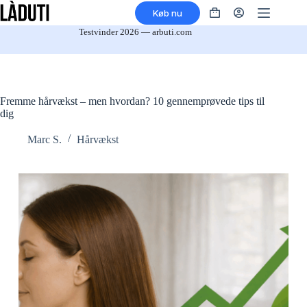
Spring
Køb nu
til
Indkøbskurv
indhold
Testvinder 2026 — arbuti.com
Fremme hårvækst – men hvordan? 10 gennemprøvede tips til
dig
Marc S.
Hårvækst