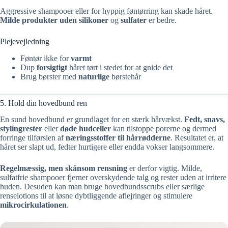
Aggressive shampooer eller for hyppig føntørring kan skade håret.
Milde produkter uden silikoner
og
sulfater
er bedre.
Plejevejledning
Føntør ikke for
varmt
Dup
forsigtigt
håret tørt i stedet for at gnide det
Brug børster med
naturlige
børstehår
5. Hold din hovedbund ren
En sund hovedbund er grundlaget for en stærk hårvækst.
Fedt, snavs,
stylingrester
eller
døde hudceller
kan tilstoppe porerne og dermed
forringe tilførslen af
næringsstoffer til hårrødderne
. Resultatet er, at
håret ser slapt ud, fedter hurtigere eller endda vokser langsommere.
Regelmæssig, men skånsom rensning
er derfor vigtig. Milde,
sulfatfrie shampooer fjerner overskydende talg og rester uden at irritere
huden. Desuden kan man bruge hovedbundsscrubs eller særlige
renselotions til at løsne dybtliggende aflejringer og stimulere
mikrocirkulationen
.