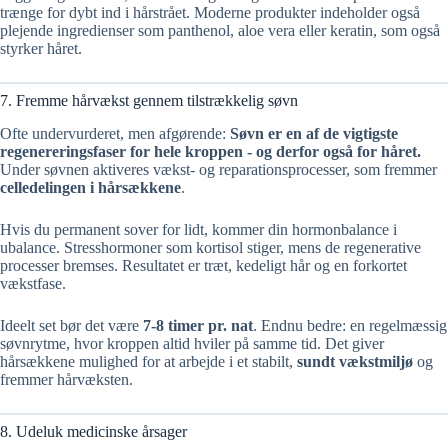
trænge for dybt ind i hårstrået. Moderne produkter indeholder også
plejende ingredienser som panthenol, aloe vera eller keratin, som også
styrker håret.
7. Fremme hårvækst gennem tilstrækkelig søvn
Ofte undervurderet, men afgørende:
Søvn er en af de vigtigste
regenereringsfaser for hele kroppen - og derfor også for håret.
Under søvnen aktiveres vækst- og reparationsprocesser, som fremmer
celledelingen i hårsækkene
.
Hvis du permanent sover for lidt, kommer din hormonbalance i
ubalance. Stresshormoner som kortisol stiger, mens de regenerative
processer bremses. Resultatet er træt, kedeligt hår og en forkortet
vækstfase.
Ideelt set bør det være
7-8 timer pr. nat
. Endnu bedre: en regelmæssig
søvnrytme, hvor kroppen altid hviler på samme tid. Det giver
hårsækkene mulighed for at arbejde i et stabilt,
sundt vækstmiljø
og
fremmer hårvæksten.
8. Udeluk medicinske årsager