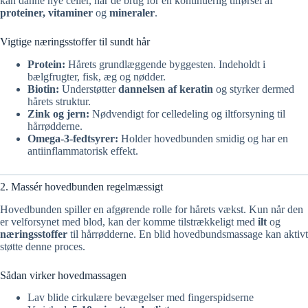
kan danne nye celler, har de brug for en kontinuerlig tilførsel af
proteiner, vitaminer
og
mineraler
.
Vigtige næringsstoffer til sundt hår
Protein:
Hårets grundlæggende byggesten. Indeholdt i
bælgfrugter, fisk, æg og nødder.
Biotin:
Understøtter
dannelsen af keratin
og styrker dermed
hårets struktur.
Zink og jern:
Nødvendigt for celledeling og iltforsyning til
hårrødderne.
Omega-3-fedtsyrer:
Holder hovedbunden smidig og har en
antiinflammatorisk effekt.
2. Massér hovedbunden regelmæssigt
Hovedbunden spiller en afgørende rolle for hårets vækst. Kun når den
er velforsynet med blod, kan der komme tilstrækkeligt med
ilt
og
næringsstoffer
til hårrødderne. En blid hovedbundsmassage kan aktivt
støtte denne proces.
Sådan virker hovedmassagen
Lav blide cirkulære bevægelser med fingerspidserne