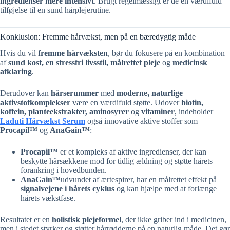
ingredienser mere intensivt
. Brugt regelmæssigt er de en værdifuld
tilføjelse til en sund hårplejerutine.
Konklusion: Fremme hårvækst, men på en bæredygtig måde
Hvis du vil
fremme hårvæksten
, bør du fokusere på en kombination
af
sund kost, en stressfri livsstil, målrettet pleje
og
medicinsk
afklaring
.
Derudover kan
hårserummer
med
moderne, naturlige
aktivstofkomplekser
være en værdifuld støtte. Udover
biotin,
koffein, planteekstrakter, aminosyrer
og
vitaminer
, indeholder
Laduti Hårvækst Serum
også innovative aktive stoffer som
Procapil™
og
AnaGain™
:
Procapil™
er et kompleks af aktive ingredienser, der kan
beskytte hårsækkene mod for tidlig ældning og støtte hårets
forankring i hovedbunden.
AnaGain™
udvundet af ærtespirer, har en målrettet effekt på
signalvejene i hårets cyklus
og kan hjælpe med at forlænge
hårets vækstfase.
Resultatet er en
holistisk plejeformel
, der ikke griber ind i medicinen,
men i stedet styrker og støtter hårrødderne på en naturlig måde. Det gør