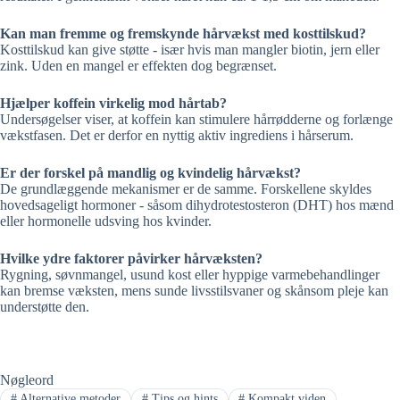
Kan man fremme og fremskynde hårvækst med kosttilskud?
Kosttilskud kan give støtte - især hvis man mangler biotin, jern eller
zink. Uden en mangel er effekten dog begrænset.
Hjælper koffein virkelig mod hårtab?
Undersøgelser viser, at koffein kan stimulere hårrødderne og forlænge
vækstfasen. Det er derfor en nyttig aktiv ingrediens i hårserum.
Er der forskel på mandlig og kvindelig hårvækst?
De grundlæggende mekanismer er de samme. Forskellene skyldes
hovedsageligt hormoner - såsom dihydrotestosteron (DHT) hos mænd
eller hormonelle udsving hos kvinder.
Hvilke ydre faktorer påvirker hårvæksten?
Rygning, søvnmangel, usund kost eller hyppige varmebehandlinger
kan bremse væksten, mens sunde livsstilsvaner og skånsom pleje kan
understøtte den.
Nøgleord
#
Alternative metoder
#
Tips og hints
#
Kompakt viden