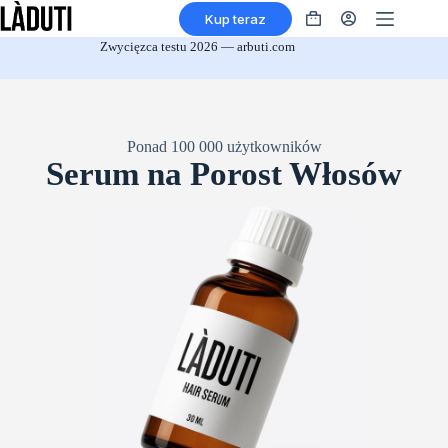
Przejdź
Kup teraz
do
Koszyk
treści
na
Zwycięzca testu 2026 — arbuti.com
zakupy
Ponad 100 000 użytkowników
Serum na Porost Włosów