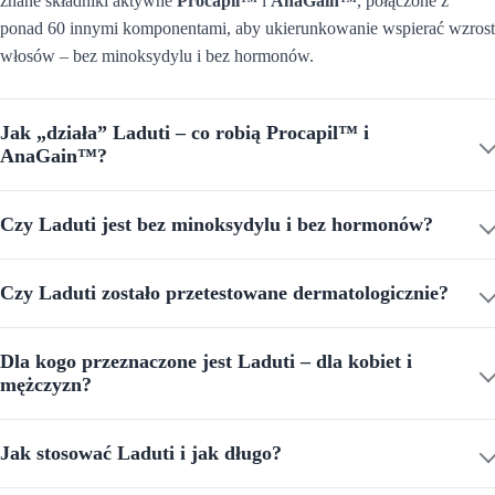
znane składniki aktywne
Procapil™
i
AnaGain™
, połączone z
ponad 60 innymi komponentami, aby ukierunkowanie wspierać wzrost
włosów – bez minoksydylu i bez hormonów.
Jak „działa” Laduti – co robią Procapil™ i
AnaGain™?
Czy Laduti jest bez minoksydylu i bez hormonów?
Czy Laduti zostało przetestowane dermatologicznie?
Dla kogo przeznaczone jest Laduti – dla kobiet i
mężczyzn?
Jak stosować Laduti i jak długo?