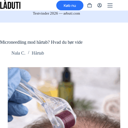
Spring
Køb nu
til
Indkøbskurv
indhold
Testvinder 2026 — arbuti.com
Microneedling mod hårtab? Hvad du bør vide
Nala C.
Hårtab