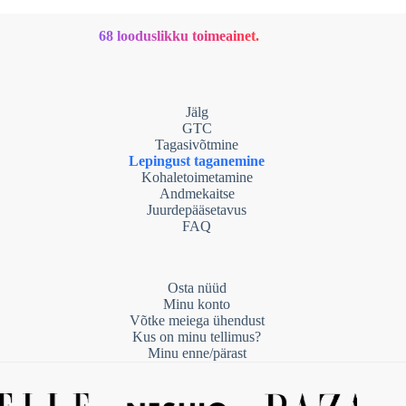
68 looduslikku toimeainet.
Jälg
GTC
Tagasivõtmine
Lepingust taganemine
Kohaletoimetamine
Andmekaitse
Juurdepääsetavus
FAQ
Osta nüüd
Minu konto
Võtke meiega ühendust
Kus on minu tellimus?
Minu enne/pärast