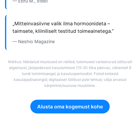
— Ebru M., stilist
„Mitteinvasiivne valik ilma hormoonideta –
taimsete, kliiniliselt testitud toimeainetega.”
— Neshio Magazine
Märkus: Näidatud muutused on näited; tulemused varieeruvad sõltuvalt
algseisust, järjepidevast kasutamisest (15–20 tilka päevas, vähemalt 6
tundi toimimisaega) ja kasutusperioodist. Fotod esitasid
kasutajad/salongid; digitaalset töötlust pole tehtud, välja arvatud
kärpimine/suuruse muutmine.
Alusta oma kogemust kohe