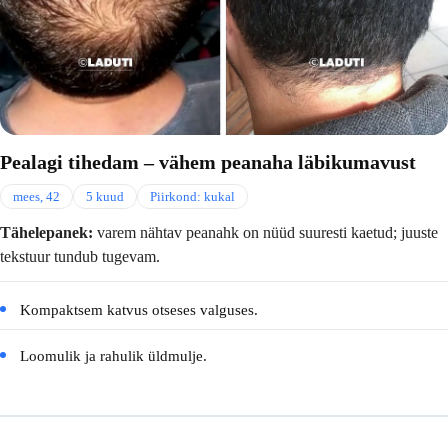
Pealagi tihedam – vähem peanaha läbikumavust
mees, 42
5 kuud
Piirkond: kukal
Tähelepanek:
varem nähtav peanahk on nüüd suuresti kaetud; juuste
tekstuur tundub tugevam.
Kompaktsem katvus otseses valguses.
Loomulik ja rahulik üldmulje.