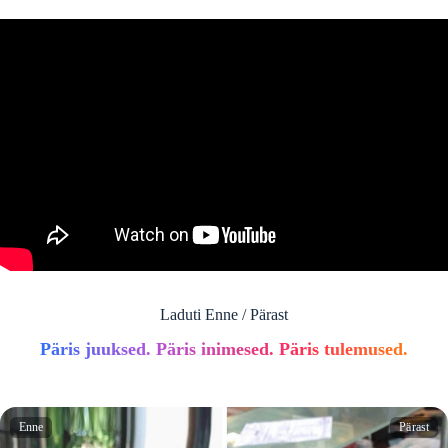
Laduti Enne / Pärast
Päris juuksed. Päris inimesed. Päris tulemused.
Enne
Pärast