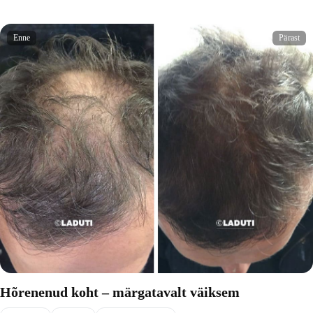
Enne
Pärast
Hõrenenud koht – märgatavalt väiksem