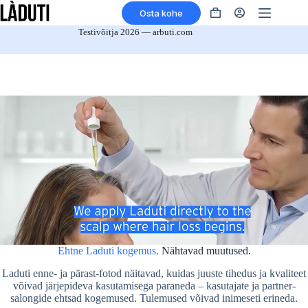
Skip
Osta kohe
to
Ostukorv
content
Testivõitja 2026 — arbuti.com
Ehtne Laduti kogemus.
Nähtavad muutused.
Laduti enne- ja pärast-fotod näitavad, kuidas juuste tihedus ja kvaliteet
võivad järjepideva kasutamisega paraneda – kasutajate ja partner-
salongide ehtsad kogemused. Tulemused võivad inimeseti erineda.