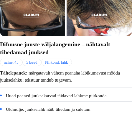
Difuusne juuste väljalangemine – nähtavalt
tihedamad juuksed
naine, 45
5 kuud
Piirkond: lahk
Tähelepanek:
märgatavalt vähem peanaha läbikumavust mööda
juukselahku; tekstuur tundub tugevam.
Uued peened juuksekarvad täidavad lahkme piirkonda.
Üldmulje: juukselahk näib tihedam ja suletum.