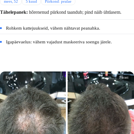
mees, 52
5 kuud
Piirkond: pealae
Tähelepanek:
hõrenenud piirkond taandub; pind näib ühtlasem.
Rohkem kattejuukseid, vähem nähtavat peanahka.
Igapäevaelus: vähem vajadust maskeeriva soengu järele.
Enne
Pärast