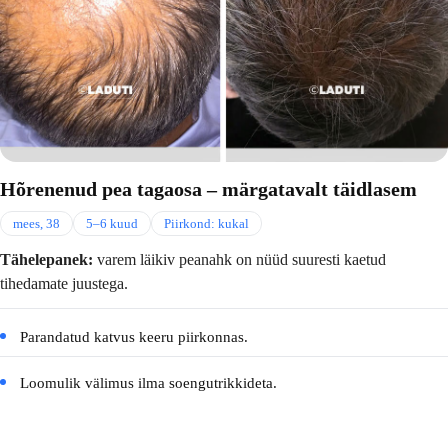
Hõrenenud pea tagaosa – märgatavalt täidlasem
mees, 38
5–6 kuud
Piirkond: kukal
Tähelepanek:
varem läikiv peanahk on nüüd suuresti kaetud
tihedamate juustega.
Parandatud katvus keeru piirkonnas.
Loomulik välimus ilma soengutrikkideta.