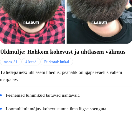
Üldmulje: Rohkem kohevust ja ühtlasem välimus
mees, 31
4 kuud
Piirkond: kukal
Tähelepanek:
ühtlasem tihedus; peanahk on igapäevaelus vähem
märgatav.
Peenemad tühimikud täituvad nähtavalt.
Loomulikult mõjuv kohevustunne ilma liigse soenguta.