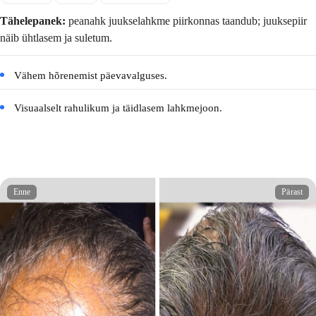
Tähelepanek:
peanahk juukselahkme piirkonnas taandub; juuksepiir
näib ühtlasem ja suletum.
Vähem hõrenemist päevavalguses.
Visuaalselt rahulikum ja täidlasem lahkmejoon.
Enne
Pärast