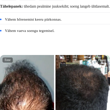
Tähelepanek:
tihedam pealmine juuksekiht; soeng langeb ühtlasemalt.
Vähem hõrenemist keeru piirkonnas.
Vähem vaeva soengu tegemisel.
Enne
Pärast