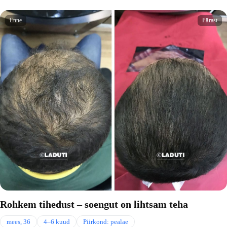
Enne
Pärast
Rohkem tihedust – soengut on lihtsam teha
mees, 36
4–6 kuud
Piirkond: pealae