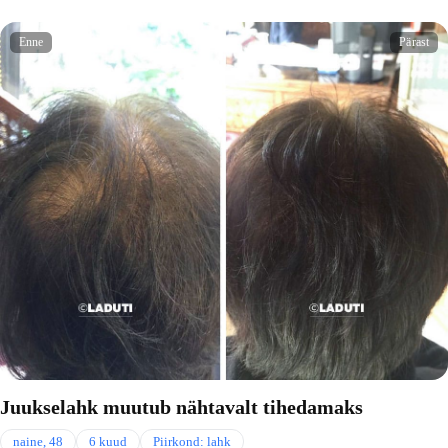
Enne
Pärast
Juukselahk muutub nähtavalt tihedamaks
naine, 48
6 kuud
Piirkond: lahk