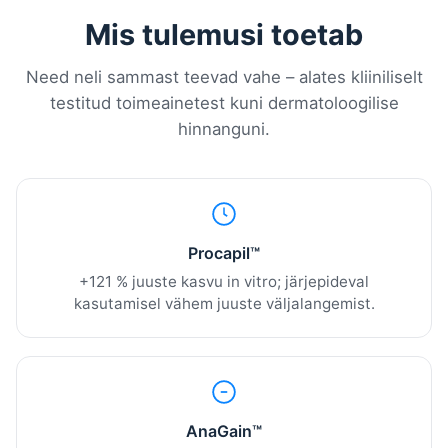
Mis tulemusi toetab
Need neli sammast teevad vahe – alates kliiniliselt
testitud toimeainetest kuni dermatoloogilise
hinnanguni.
Procapil™
+121 % juuste kasvu in vitro; järjepideval
kasutamisel vähem juuste väljalangemist.
AnaGain™