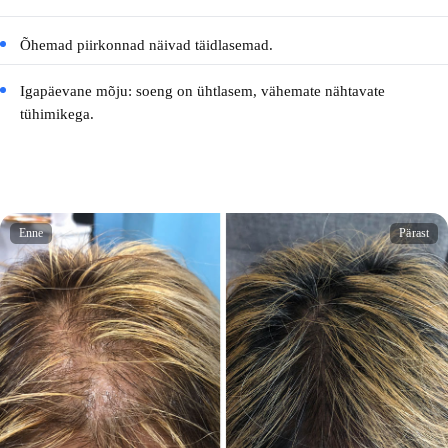
Õhemad piirkonnad näivad täidlasemad.
Igapäevane mõju: soeng on ühtlasem, vähemate nähtavate
tühimikega.
Enne
Pärast