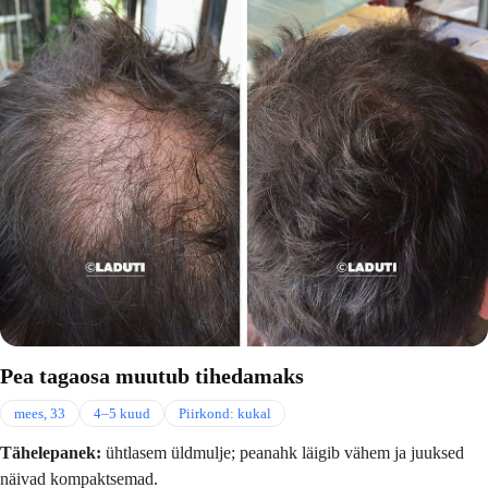
Pea tagaosa muutub tihedamaks
mees, 33
4–5 kuud
Piirkond: kukal
Tähelepanek:
ühtlasem üldmulje; peanahk läigib vähem ja juuksed
näivad kompaktsemad.