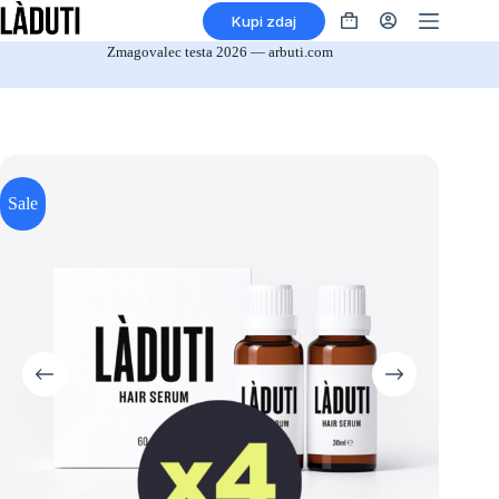
Preskoči
Kupi zdaj
na
Nakupovalna
vsebino
košarica
Zmagovalec testa 2026 — arbuti.com
Sale