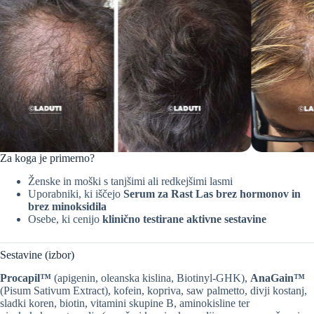
Za koga je primerno?
Ženske in moški s tanjšimi ali redkejšimi lasmi
Uporabniki, ki iščejo
Serum za Rast Las brez hormonov in
brez minoksidila
Osebe, ki cenijo
klinično testirane aktivne sestavine
Sestavine (izbor)
Procapil™
(apigenin, oleanska kislina, Biotinyl-GHK),
AnaGain™
(Pisum Sativum Extract), kofein, kopriva, saw palmetto, divji kostanj,
sladki koren, biotin, vitamini skupine B, aminokisline ter