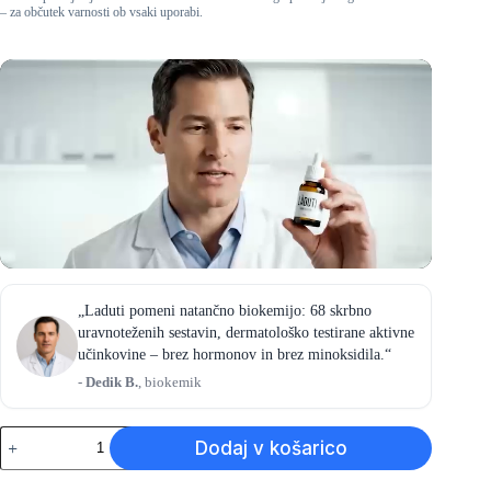
– za občutek varnosti ob vsaki uporabi.
„Laduti pomeni natančno biokemijo: 68 skrbno
uravnoteženih sestavin, dermatološko testirane aktivne
učinkovine – brez hormonov in brez minoksidila.“
-
Dedik B.
, biokemik
LADUTI
Dodaj v košarico
-
Kupite
4