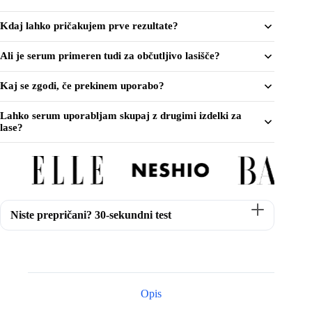
plačajte
3
Kdaj lahko pričakujem prve rezultate?
količino
Ali je serum primeren tudi za občutljivo lasišče?
Kaj se zgodi, če prekinem uporabo?
Lahko serum uporabljam skupaj z drugimi izdelki za
lase?
Niste prepričani? 30-sekundni test
Opis