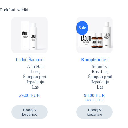
Podobni izdelki
Sale
Laduti Šampon
Kompletni set
Anti Hair
Serum za
Loss,
Rast Las,
Šampon proti
Šampon proti
Izpadanju
Izpadanju
Las
Las
29,00
EUR
98,00
EUR
Prvotna
Trenutna
148,00
EUR
cena
cena
Dodaj v
Dodaj v
je
je:
košarico
košarico
bila:
98,00
148,00
EUR.
EUR