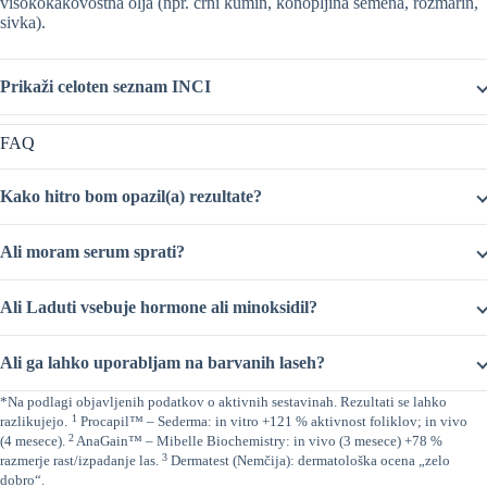
visokokakovostna olja (npr. črni kumin, konopljina semena, rožmarin,
sivka).
Prikaži celoten seznam INCI
FAQ
Kako hitro bom opazil(a) rezultate?
Ali moram serum sprati?
Ali Laduti vsebuje hormone ali minoksidil?
Ali ga lahko uporabljam na barvanih laseh?
*Na podlagi objavljenih podatkov o aktivnih sestavinah. Rezultati se lahko
1
razlikujejo.
Procapil™ – Sederma: in vitro +121 % aktivnost foliklov; in vivo
2
(4 mesece).
AnaGain™ – Mibelle Biochemistry: in vivo (3 mesece) +78 %
3
razmerje rast/izpadanje las.
Dermatest (Nemčija): dermatološka ocena „zelo
dobro“.