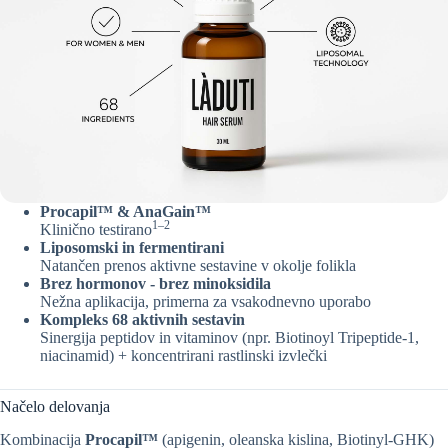
Procapil™ & AnaGain™
1–2
Klinično testirano
Liposomski in fermentirani
Natančen prenos aktivne sestavine v okolje folikla
Brez hormonov - brez minoksidila
Nežna aplikacija, primerna za vsakodnevno uporabo
Kompleks 68 aktivnih sestavin
Sinergija peptidov in vitaminov (npr. Biotinoyl Tripeptide-1,
niacinamid) + koncentrirani rastlinski izvlečki
Načelo delovanja
Kombinacija
Procapil™
(apigenin, oleanska kislina, Biotinyl-GHK)