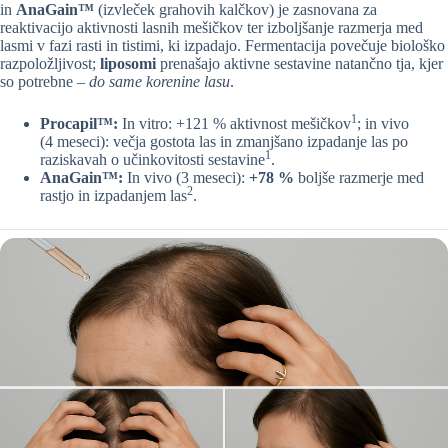
in
AnaGain™
(izvleček grahovih kalčkov) je zasnovana za
reaktivacijo aktivnosti lasnih mešičkov ter izboljšanje razmerja med
lasmi v fazi rasti in tistimi, ki izpadajo. Fermentacija povečuje biološko
razpoložljivost;
liposomi
prenašajo aktivne sestavine natančno tja, kjer
so potrebne –
do same korenine lasu
.
1
Procapil™:
In vitro: +121 % aktivnost mešičkov
; in vivo
(4 meseci): večja gostota las in zmanjšano izpadanje las po
1
raziskavah o učinkovitosti sestavine
.
AnaGain™:
In vivo (3 meseci):
+78 %
boljše razmerje med
2
rastjo in izpadanjem las
.