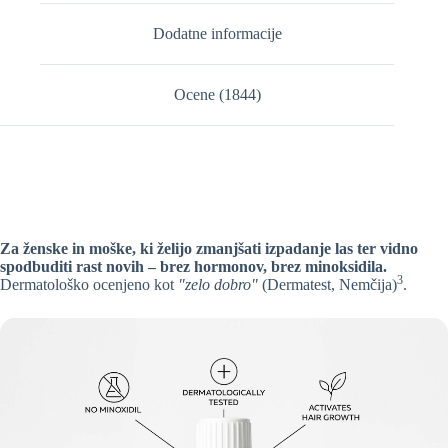
Dodatne informacije
Ocene (1844)
Laduti Serum za lase – Napreden izdelek za rast las s Procapil™ &
AnaGain™
Za ženske in moške, ki želijo zmanjšati izpadanje las ter vidno
spodbuditi rast novih – brez hormonov, brez minoksidila.
3
Dermatološko ocenjeno kot
"zelo dobro"
(Dermatest, Nemčija)
.