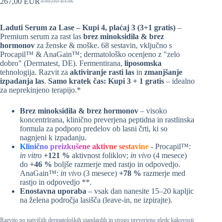
267,00
EUR
356,00
EUR
Prvotna
Trenutna
cena
cena
je
je:
Laduti Serum za Lase – Kupi 4, plaćaj 3 (3+1 gratis)
–
bila:
267,00
Premium serum za rast las
brez minoksidila & brez
356,00
EUR.
hormonov
za ženske & moške. 68 sestavin, vključno s
EUR
Procapil™ & AnaGain™; dermatološko ocenjeno z "zelo
dobro" (Dermatest, DE). Fermentirana,
liposomska
tehnologija. Razvit za
aktiviranje rasti las
in
zmanjšanje
izpadanja las
.
Samo kratek čas: Kupi 3 + 1 gratis
– idealno
za neprekinjeno terapijo.*
Brez minoksidila & brez hormonov
– visoko
koncentrirana, klinično preverjena peptidna in rastlinska
formula za podporo predelov ob lasni črti, ki so
nagnjeni k izpadanju.
Klinično preizkušene aktivne sestavine
- Procapil™:
in vitro
+121 %
aktivnost foliklov;
in vivo
(4 mesece)
do
+46 %
boljše razmerje med rastjo in odpovedjo.
AnaGain™:
in vivo
(3 mesece)
+78 %
razmerje med
rastjo in odpovedjo **.
Enostavna uporaba
– vsak dan nanesite 15–20 kapljic
na želena področja lasišča (leave-in, ne izpirajte).
Razvito po najvišjih dermatoloških standardih in strogo preverjeno glede kakovosti