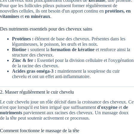
Les cheveux sont principalement composés de
kératine
, une protéine.
Pour que les follicules pileux puissent former régulièrement de
nouvelles cellules, ils ont besoin d'un apport continu en
protéines, en
vitamines
et
en minéraux
.
Des nutriments essentiels pour des cheveux sains
Protéines :
élément de base des cheveux. Présentes dans les
légumineuses, le poisson, les œufs et les noix.
Biotine :
soutient la
formation de kératine
et renforce ainsi la
structure des cheveux.
Zinc & fer :
Essentiel pour la division cellulaire et l'oxygénation
de la racine des cheveux.
Acides gras oméga-3 :
maintiennent la souplesse du cuir
chevelu et ont un effet anti-inflammatoire.
2. Masser régulièrement le cuir chevelu
Le cuir chevelu joue un rôle décisif dans la croissance des cheveux. Ce
n'est que lorsqu'il est bien irrigué que suffisamment
d'oxygène
et
de
nutriments
parviennent aux racines des cheveux. Un massage doux
de la tête peut soutenir activement ce processus.
Comment fonctionne le massage de la tête