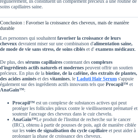
régulièrement, ils constituent un complément précieux à une routine de
soins capillaires saine.
Conclusion : Favoriser la croissance des cheveux, mais de manière
durable
Les personnes qui souhaitent
favoriser la croissance de leurs
cheveux
devraient miser sur une combinaison d'
alimentation saine,
de mode de vie sans stress, de soins ciblés
et d'
examens médicaux
.
De plus, des
sérums capillaires
contenant des
complexes
d'ingrédients actifs naturels et modernes
peuvent offrir un soutien
précieux. En plus de la
biotine, de la caféine, des extraits de plantes,
des acides aminés
et des
vitamines
, le
Laduti Hair Serum
s'appuie
également sur des ingrédients actifs innovants tels que
Procapil™
et
AnaGain™
:
Procapil™
est un complexe de substances actives qui peut
protéger les follicules pileux contre le vieillissement prématuré et
soutenir l'ancrage des cheveux dans le cuir chevelu.
AnaGain™
Le produit de l'Institut de recherche sur le cancer
(IRC), obtenu à partir de pousses de pois, agit de manière ciblée
sur les
voies de signalisation du cycle capillaire
et peut aider à
prolonger la phase de croissance des cheveux.