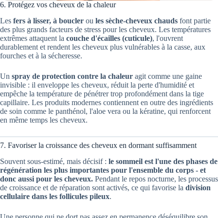
6. Protégez vos cheveux de la chaleur
Les
fers à lisser, à boucler
ou
les sèche-cheveux chauds
font partie
des plus grands facteurs de stress pour les cheveux. Les températures
extrêmes attaquent la
couche d'écailles (cuticule)
, l'ouvrent
durablement et rendent les cheveux plus vulnérables à la casse, aux
fourches et à la sécheresse.
Un
spray de protection contre la chaleur
agit comme une gaine
invisible : il enveloppe les cheveux, réduit la perte d'humidité et
empêche la température de pénétrer trop profondément dans la tige
capillaire. Les produits modernes contiennent en outre des ingrédients
de soin comme le panthénol, l'aloe vera ou la kératine, qui renforcent
en même temps les cheveux.
7. Favoriser la croissance des cheveux en dormant suffisamment
Souvent sous-estimé, mais décisif :
le sommeil est l'une des phases de
régénération les plus importantes pour l'ensemble du corps - et
donc aussi pour les cheveux.
Pendant le repos nocturne, les processus
de croissance et de réparation sont activés, ce qui favorise la
division
cellulaire dans les follicules pileux
.
Une personne qui ne dort pas assez en permanence déséquilibre son