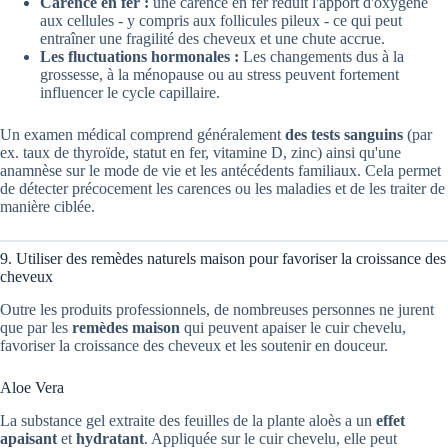
Carence en fer :
une carence en fer réduit l'apport d'oxygène
aux cellules - y compris aux follicules pileux - ce qui peut
entraîner une fragilité des cheveux et une chute accrue.
Les fluctuations hormonales :
Les changements dus à la
grossesse, à la ménopause ou au stress peuvent fortement
influencer le cycle capillaire.
Un examen médical comprend généralement
des tests sanguins
(par
ex. taux de thyroïde, statut en fer, vitamine D, zinc) ainsi qu'une
anamnèse sur le mode de vie et les antécédents familiaux. Cela permet
de détecter précocement les carences ou les maladies et de les traiter de
manière ciblée.
9. Utiliser des remèdes naturels maison pour favoriser la croissance des
cheveux
Outre les produits professionnels, de nombreuses personnes ne jurent
que par les
remèdes maison
qui peuvent apaiser le cuir chevelu,
favoriser la croissance des cheveux et les soutenir en douceur.
Aloe Vera
La substance gel extraite des feuilles de la plante aloès a un
effet
apaisant
et
hydratant
. Appliquée sur le cuir chevelu, elle peut