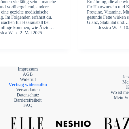
önnen vielfältig sein – manche
Ernährung, die alle wi
und vorübergehend, andere
für Haarwurzeln und Ko
 eine gezielte medizinische
Proteine, Vitamine, Mi
g. Im Folgenden erfährst du,
gesunde Fette wirken si
rsachen für Haarausfall bei
Glanz, Stabilität und…
infrage kommen, wie Ärzte…
Jessica W.
10
ssica W.
2. Mai 2025
Impressum
AGB
Jet
Widerruf
Me
Vertrag widerrufen
K
Versandarten
Wo ist me
Datenschutz
Mein Vo
Barrierefreiheit
FAQ