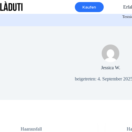
Zum
Erfa
Kaufen
Inhalt
springen
Tests
Jessica W.
beigetreten: 4. September 202
Haarausfall
Ha