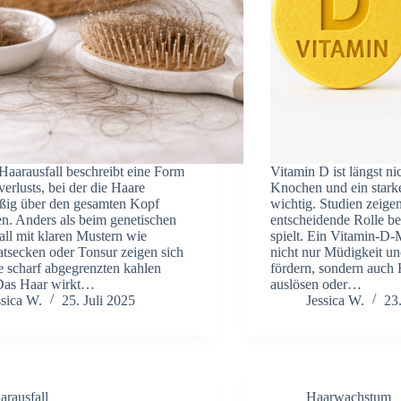
Haarausfall beschreibt eine Form
Vitamin D ist längst nic
erlusts, bei der die Haare
Knochen und ein star
ßig über den gesamten Kopf
wichtig. Studien zeigen
n. Anders als beim genetischen
entscheidende Rolle 
all mit klaren Mustern wie
spielt. Ein Vitamin-D
tsecken oder Tonsur zeigen sich
nicht nur Müdigkeit und
e scharf abgegrenzten kahlen
fördern, sondern auch 
 Das Haar wirkt…
auslösen oder…
ssica W.
25. Juli 2025
Jessica W.
23
arausfall
Haarwachstum