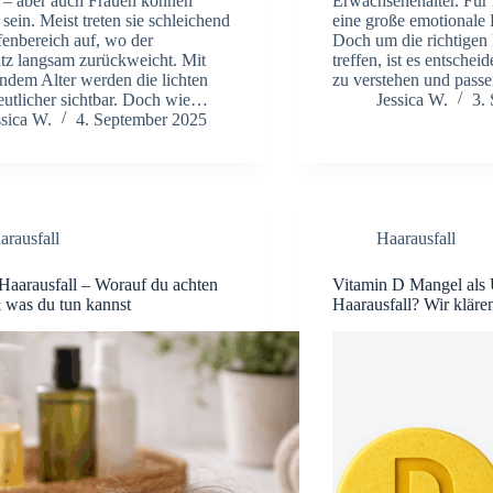
– aber auch Frauen können
Erwachsenenalter. Für 
 sein. Meist treten sie schleichend
eine große emotionale 
fenbereich auf, wo der
Doch um die richtige
tz langsam zurückweicht. Mit
treffen, ist es entsche
dem Alter werden die lichten
zu verstehen und pas
deutlicher sichtbar. Doch wie…
Jessica W.
3.
ssica W.
4. September 2025
arausfall
Haarausfall
 Haarausfall – Worauf du achten
Vitamin D Mangel als 
& was du tun kannst
Haarausfall? Wir kläre