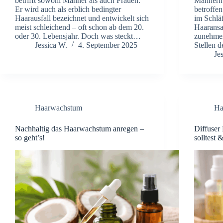
betrifft sowohl Männer als auch Frauen.
Männern 
Er wird auch als erblich bedingter
betroffen
Haarausfall bezeichnet und entwickelt sich
im Schlä
meist schleichend – oft schon ab dem 20.
Haaransa
oder 30. Lebensjahr. Doch was steckt…
zunehmen
Jessica W.
4. September 2025
Stellen 
Je
Haarwachstum
Ha
Nachhaltig das Haarwachstum anregen –
Diffuser
so geht’s!
solltest 