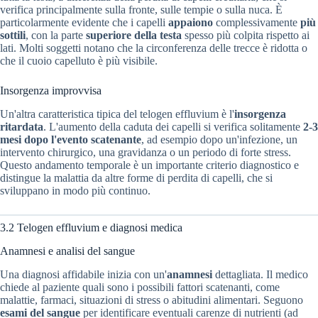
verifica principalmente sulla fronte, sulle tempie o sulla nuca. È
particolarmente evidente che i capelli
appaiono
complessivamente
più
sottili
, con la parte
superiore della testa
spesso più colpita rispetto ai
lati. Molti soggetti notano che la circonferenza delle trecce è ridotta o
che il cuoio capelluto è più visibile.
Insorgenza improvvisa
Un'altra caratteristica tipica del telogen effluvium è l'
insorgenza
ritardata
. L'aumento della caduta dei capelli si verifica solitamente
2-3
mesi dopo l'evento scatenante
, ad esempio dopo un'infezione, un
intervento chirurgico, una gravidanza o un periodo di forte stress.
Questo andamento temporale è un importante criterio diagnostico e
distingue la malattia da altre forme di perdita di capelli, che si
sviluppano in modo più continuo.
3.2 Telogen effluvium e diagnosi medica
Anamnesi e analisi del sangue
Una diagnosi affidabile inizia con un'
anamnesi
dettagliata. Il medico
chiede al paziente quali sono i possibili fattori scatenanti, come
malattie, farmaci, situazioni di stress o abitudini alimentari. Seguono
esami del sangue
per identificare eventuali carenze di nutrienti (ad