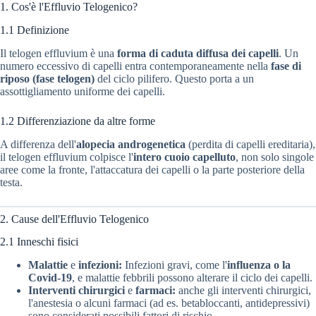
1. Cos'è l'Effluvio Telogenico?
1.1 Definizione
Il telogen effluvium è una
forma di caduta diffusa dei capelli
. Un
numero eccessivo di capelli entra contemporaneamente nella
fase di
riposo (fase telogen)
del ciclo pilifero. Questo porta a un
assottigliamento uniforme dei capelli.
1.2 Differenziazione da altre forme
A differenza dell'
alopecia androgenetica
(perdita di capelli ereditaria),
il telogen effluvium colpisce l'
intero cuoio capelluto
, non solo singole
aree come la fronte, l'attaccatura dei capelli o la parte posteriore della
testa.
2. Cause dell'Effluvio Telogenico
2.1 Inneschi fisici
Malattie
e
infezioni:
Infezioni gravi, come l'
influenza o la
Covid-19
, e malattie febbrili possono alterare il ciclo dei capelli.
Interventi chirurgici
e
farmaci:
anche gli interventi chirurgici,
l'anestesia o alcuni farmaci (ad es. betabloccanti, antidepressivi)
sono considerati possibili fattori di rischio.