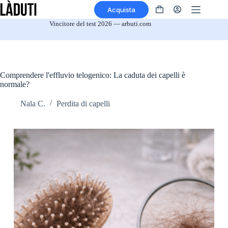
Vai
Acquista
al
Il
contenuto
tuo
Vincitore del test 2026 — arbuti.com
Carrello
Comprendere l'effluvio telogenico: La caduta dei capelli è
normale?
Nala C.
Perdita di capelli