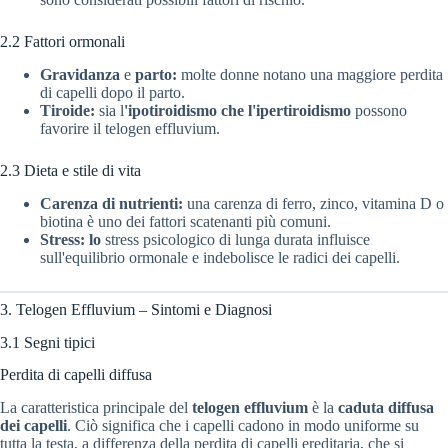
2.2 Fattori ormonali
Gravidanza
e
parto:
molte donne notano una maggiore perdita
di capelli dopo il parto.
Tiroide:
sia l
'ipotiroidismo che l'ipertiroidismo
possono
favorire il telogen effluvium.
2.3 Dieta e stile di vita
Carenza di nutrienti:
una carenza di ferro, zinco, vitamina D o
biotina è uno dei fattori scatenanti più comuni.
Stress: lo
stress psicologico di lunga durata influisce
sull'equilibrio ormonale e indebolisce le radici dei capelli.
3. Telogen Effluvium – Sintomi e Diagnosi
3.1 Segni tipici
Perdita di capelli diffusa
La caratteristica principale del
telogen effluvium
è la
caduta diffusa
dei capelli
. Ciò significa che i capelli cadono in modo uniforme su
tutta la testa, a differenza della perdita di capelli ereditaria, che si