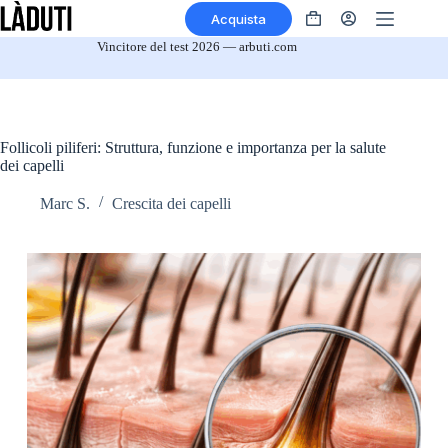
Vai
Acquista
al
Il
contenuto
tuo
Vincitore del test 2026 — arbuti.com
Carrello
Follicoli piliferi: Struttura, funzione e importanza per la salute
dei capelli
Marc S.
Crescita dei capelli