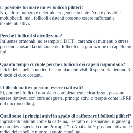
È possibile formare nuovi follicoli piliferi?
No, il loro numero è determinato geneticamente. Non è possibile
moltiplicarli, ma i follicoli esistenti possono essere rafforzati e
mantenuti attivi.
Perché i follicoli si atrofizzano?
Influenze ormonali (ad esempio il DHT), carenza di nutrienti o stress
possono causare la riduzione dei follicoli e la produzione di capelli più
fini.
Quanto tempo ci vuole perché i follicoli dei capelli rispondano?
I cicli dei capelli sono lenti: i cambiamenti visibili spesso richiedono 3-
6 mesi di cure costanti.
I follicoli inattivi possono essere riattivati?
Sì, purché i follicoli non siano completamente cicatrizzati, possono
essere riattivati con cure adeguate, principi attivi o terapie come il PRP
o il microneedling.
Quali sono i principi attivi in grado di rafforzare i follicoli piliferi?
Ingredienti naturali come la caffeina, l'estratto di rosmarino, il ginseng
e complessi speciali come Procapil™ o AnaGain™ possono attivare le
radici dei capelli e nutrire il cuoio capelluto.