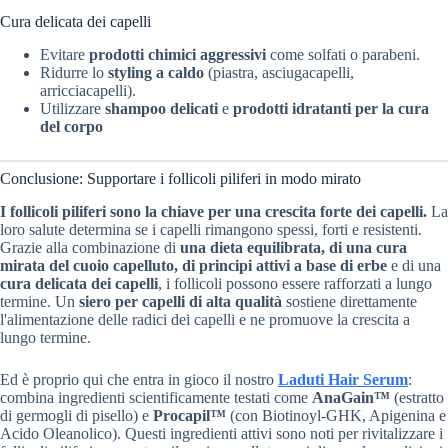
Cura delicata dei capelli
Evitare
prodotti chimici aggressivi
come solfati o parabeni.
Ridurre lo
styling a caldo
(piastra, asciugacapelli,
arricciacapelli).
Utilizzare
shampoo delicati
e
prodotti idratanti per la cura
del corpo
Conclusione: Supportare i follicoli piliferi in modo mirato
I follicoli piliferi sono la chiave per una crescita forte dei capelli.
La
loro salute determina se i capelli rimangono spessi, forti e resistenti.
Grazie alla combinazione di
una dieta equilibrata, di una cura
mirata del cuoio capelluto, di principi attivi a base di erbe
e di una
cura delicata dei capelli
, i follicoli possono essere rafforzati a lungo
termine. Un
siero per capelli di alta qualità
sostiene direttamente
l'alimentazione delle radici dei capelli e ne promuove la crescita a
lungo termine.
Ed è proprio qui che entra in gioco il nostro
Laduti Hair Serum
:
combina ingredienti scientificamente testati come
AnaGain™
(estratto
di germogli di pisello) e
Procapil™
(con Biotinoyl-GHK, Apigenina e
Acido Oleanolico). Questi ingredienti attivi sono noti per rivitalizzare i