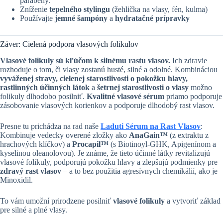
parabény.
Zníženie
tepelného stylingu
(žehlička na vlasy, fén, kulma)
Používajte
jemné šampóny
a
hydratačné prípravky
Záver: Cielená podpora vlasových folikulov
Vlasové folikuly sú kľúčom k silnému rastu vlasov.
Ich zdravie
rozhoduje o tom, či vlasy zostanú husté, silné a odolné. Kombináciou
vyváženej stravy, cielenej starostlivosti o pokožku hlavy,
rastlinných účinných látok
a
šetrnej starostlivosti o vlasy
možno
folikuly dlhodobo posilniť.
Kvalitné vlasové sérum
priamo podporuje
zásobovanie vlasových korienkov a podporuje dlhodobý rast vlasov.
Presne tu prichádza na rad naše
Laduti Sérum na Rast Vlasov
:
Kombinuje vedecky overené zložky ako
AnaGain™
(z extraktu z
hrachových klíčkov) a
Procapil™
(s Biotinoyl-GHK, Apigenínom a
kyselinou oleanolovou). Je známe, že tieto účinné látky revitalizujú
vlasové folikuly, podporujú pokožku hlavy a zlepšujú podmienky pre
zdravý rast vlasov
– a to bez použitia agresívnych chemikálií, ako je
Minoxidil.
To vám umožní prirodzene posilniť
vlasové folikuly
a vytvoriť základ
pre silné a plné vlasy.