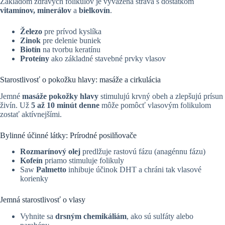
Základom zdravých folikulov je vyvážená strava s dostatkom
vitamínov, minerálov
a
bielkovín
.
Železo
pre prívod kyslíka
Zinok
pre delenie buniek
Biotín
na tvorbu keratínu
Proteíny
ako základné stavebné prvky vlasov
Starostlivosť o pokožku hlavy: masáže a cirkulácia
Jemné
masáže pokožky hlavy
stimulujú krvný obeh a zlepšujú prísun
živín. Už
5 až 10 minút denne
môže pomôcť vlasovým folikulom
zostať aktívnejšími.
Bylinné účinné látky: Prírodné posilňovače
Rozmarínový olej
predlžuje rastovú fázu (anagénnu fázu)
Kofeín
priamo stimuluje folikuly
Saw
Palmetto
inhibuje účinok DHT a chráni tak vlasové
korienky
Jemná starostlivosť o vlasy
Vyhnite sa
drsným chemikáliám
, ako sú sulfáty alebo