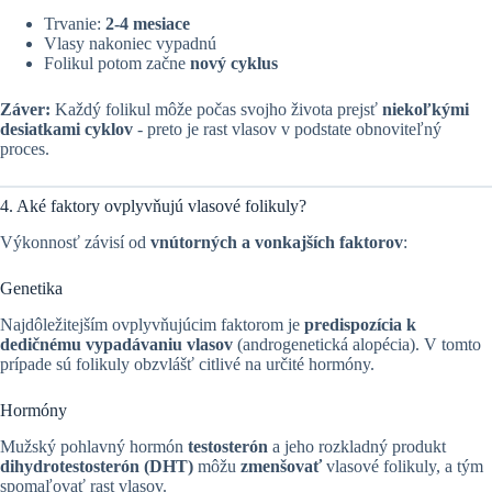
Trvanie:
2-4 mesiace
Vlasy nakoniec vypadnú
Folikul potom začne
nový cyklus
Záver:
Každý folikul môže počas svojho života prejsť
niekoľkými
desiatkami cyklov
- preto je rast vlasov v podstate obnoviteľný
proces.
4. Aké faktory ovplyvňujú vlasové folikuly?
Výkonnosť závisí od
vnútorných a vonkajších faktorov
:
Genetika
Najdôležitejším ovplyvňujúcim faktorom je
predispozícia k
dedičnému vypadávaniu vlasov
(androgenetická alopécia). V tomto
prípade sú folikuly obzvlášť citlivé na určité hormóny.
Hormóny
Mužský pohlavný hormón
testosterón
a jeho rozkladný produkt
dihydrotestosterón (DHT)
môžu
zmenšovať
vlasové folikuly, a tým
spomaľovať rast vlasov.