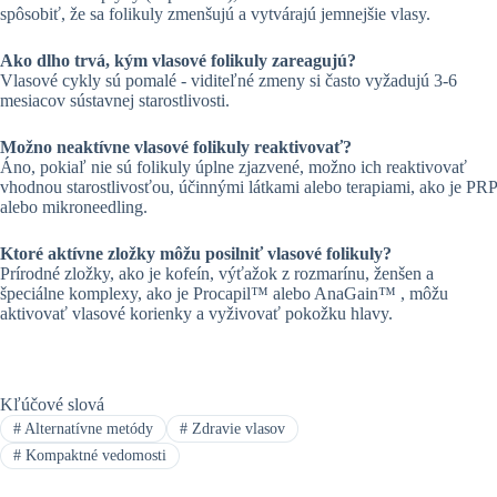
spôsobiť, že sa folikuly zmenšujú a vytvárajú jemnejšie vlasy.
Ako dlho trvá, kým vlasové folikuly zareagujú?
Vlasové cykly sú pomalé - viditeľné zmeny si často vyžadujú 3-6
mesiacov sústavnej starostlivosti.
Možno neaktívne vlasové folikuly reaktivovať?
Áno, pokiaľ nie sú folikuly úplne zjazvené, možno ich reaktivovať
vhodnou starostlivosťou, účinnými látkami alebo terapiami, ako je PRP
alebo mikroneedling.
Ktoré aktívne zložky môžu posilniť vlasové folikuly?
Prírodné zložky, ako je kofeín, výťažok z rozmarínu, ženšen a
špeciálne komplexy, ako je Procapil™ alebo AnaGain™ , môžu
aktivovať vlasové korienky a vyživovať pokožku hlavy.
Kľúčové slová
#
Alternatívne metódy
#
Zdravie vlasov
#
Kompaktné vedomosti