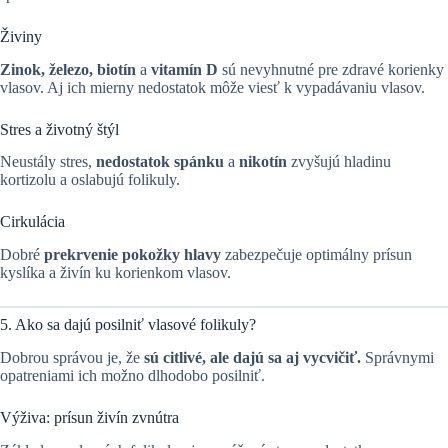
Živiny
Zinok, železo, biotín
a
vitamín D
sú nevyhnutné pre zdravé korienky
vlasov. Aj ich mierny nedostatok môže viesť k vypadávaniu vlasov.
Stres a životný štýl
Neustály stres,
nedostatok spánku
a
nikotín
zvyšujú hladinu
kortizolu a oslabujú folikuly.
Cirkulácia
Dobré
prekrvenie pokožky hlavy
zabezpečuje optimálny prísun
kyslíka a živín ku korienkom vlasov.
5. Ako sa dajú posilniť vlasové folikuly?
Dobrou správou je, že
sú citlivé, ale dajú sa aj vycvičiť.
Správnymi
opatreniami ich možno dlhodobo posilniť.
Výživa: prísun živín zvnútra