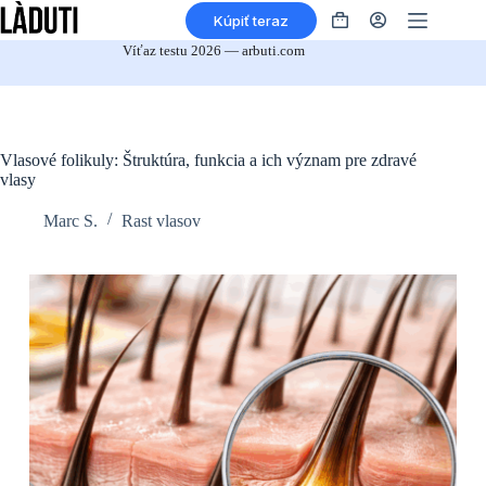
Prejsť
Kúpiť teraz
na
Nákupný
obsah
košík
Víťaz testu 2026 — arbuti.com
Vlasové folikuly: Štruktúra, funkcia a ich význam pre zdravé
vlasy
Marc S.
Rast vlasov