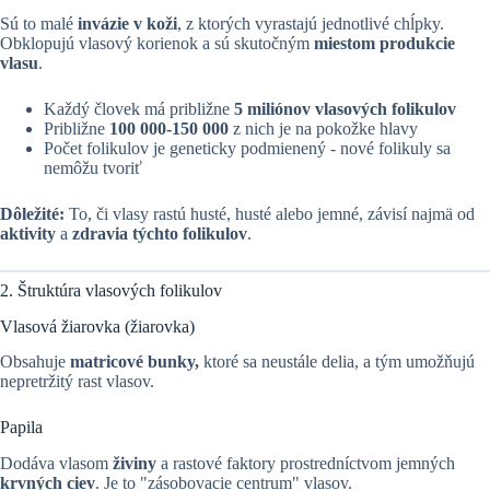
Sú to malé
invázie v koži
, z ktorých vyrastajú jednotlivé chĺpky.
Obklopujú vlasový korienok a sú skutočným
miestom produkcie
vlasu
.
Každý človek má približne
5 miliónov vlasových folikulov
Približne
100 000-150 000
z nich je na pokožke hlavy
Počet folikulov je geneticky podmienený - nové folikuly sa
nemôžu tvoriť
Dôležité:
To, či vlasy rastú husté, husté alebo jemné, závisí najmä od
aktivity
a
zdravia týchto folikulov
.
2. Štruktúra vlasových folikulov
Vlasová žiarovka (žiarovka)
Obsahuje
matricové bunky,
ktoré sa neustále delia, a tým umožňujú
nepretržitý rast vlasov.
Papila
Dodáva vlasom
živiny
a rastové faktory prostredníctvom jemných
krvných ciev
. Je to "zásobovacie centrum" vlasov.