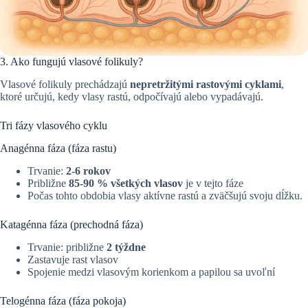
3. Ako fungujú vlasové folikuly?
Vlasové folikuly prechádzajú
nepretržitými rastovými cyklami
,
ktoré určujú, kedy vlasy rastú, odpočívajú alebo vypadávajú.
Tri fázy vlasového cyklu
Anagénna fáza (fáza rastu)
Trvanie:
2-6 rokov
Približne
85-90 % všetkých vlasov
je v tejto fáze
Počas tohto obdobia vlasy aktívne rastú a zväčšujú svoju dĺžku.
Katagénna fáza (prechodná fáza)
Trvanie: približne
2 týždne
Zastavuje rast vlasov
Spojenie medzi vlasovým korienkom a papilou sa uvoľní
Telogénna fáza (fáza pokoja)