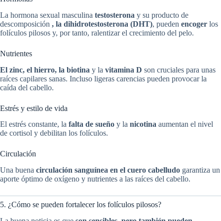
La hormona sexual masculina
testosterona
y su producto de
descomposición
, la dihidrotestosterona (DHT)
, pueden
encoger
los
folículos pilosos y, por tanto, ralentizar el crecimiento del pelo.
Nutrientes
El zinc, el hierro, la biotina
y la
vitamina D
son cruciales para unas
raíces capilares sanas. Incluso ligeras carencias pueden provocar la
caída del cabello.
Estrés y estilo de vida
El estrés constante, la
falta de sueño
y la
nicotina
aumentan el nivel
de cortisol y debilitan los folículos.
Circulación
Una buena
circulación sanguínea en el cuero cabelludo
garantiza un
aporte óptimo de oxígeno y nutrientes a las raíces del cabello.
5. ¿Cómo se pueden fortalecer los folículos pilosos?
La buena noticia es que
son sensibles, pero también pueden