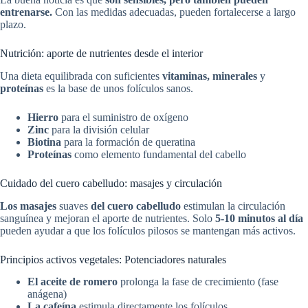
entrenarse.
Con las medidas adecuadas, pueden fortalecerse a largo
plazo.
Nutrición: aporte de nutrientes desde el interior
Una dieta equilibrada con suficientes
vitaminas, minerales
y
proteínas
es la base de unos folículos sanos.
Hierro
para el suministro de oxígeno
Zinc
para la división celular
Biotina
para la formación de queratina
Proteínas
como elemento fundamental del cabello
Cuidado del cuero cabelludo: masajes y circulación
Los masajes
suaves
del cuero cabelludo
estimulan la circulación
sanguínea y mejoran el aporte de nutrientes. Solo
5-10 minutos al día
pueden ayudar a que los folículos pilosos se mantengan más activos.
Principios activos vegetales: Potenciadores naturales
El aceite de romero
prolonga la fase de crecimiento (fase
anágena)
La cafeína
estimula directamente los folículos