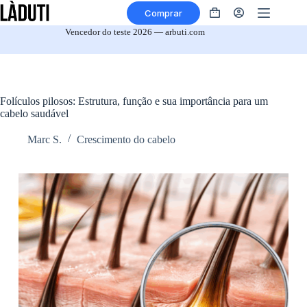
Saltar
Comprar
para
Cesto
o
de
Vencedor do teste 2026 — arbuti.com
conteúdo
compras
Folículos pilosos: Estrutura, função e sua importância para um
cabelo saudável
Marc S.
Crescimento do cabelo