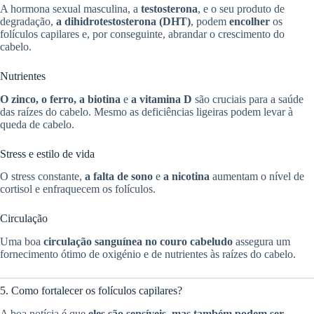
A hormona sexual masculina, a
testosterona
, e o seu produto de
degradação,
a dihidrotestosterona (DHT)
, podem
encolher
os
folículos capilares e, por conseguinte, abrandar o crescimento do
cabelo.
Nutrientes
O zinco, o ferro, a biotina
e
a vitamina D
são cruciais para a saúde
das raízes do cabelo. Mesmo as deficiências ligeiras podem levar à
queda de cabelo.
Stress e estilo de vida
O stress constante,
a falta de sono
e
a nicotina
aumentam o nível de
cortisol e enfraquecem os folículos.
Circulação
Uma boa
circulação sanguínea no couro cabeludo
assegura um
fornecimento ótimo de oxigénio e de nutrientes às raízes do cabelo.
5. Como fortalecer os folículos capilares?
A boa notícia é que
eles são sensíveis, mas também podem ser