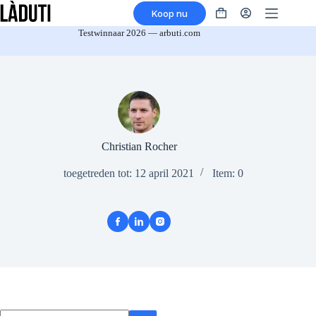
Overslaan
Koop nu
naar
Winkelmandje
inhoud
Testwinnaar 2026 — arbuti.com
Christian Rocher
toegetreden tot: 12 april 2021
Item: 0
Geen