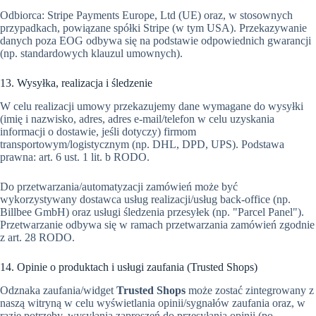
Odbiorca: Stripe Payments Europe, Ltd (UE) oraz, w stosownych
przypadkach, powiązane spółki Stripe (w tym USA). Przekazywanie
danych poza EOG odbywa się na podstawie odpowiednich gwarancji
(np. standardowych klauzul umownych).
13. Wysyłka, realizacja i śledzenie
W celu realizacji umowy przekazujemy dane wymagane do wysyłki
(imię i nazwisko, adres, adres e-mail/telefon w celu uzyskania
informacji o dostawie, jeśli dotyczy) firmom
transportowym/logistycznym (np. DHL, DPD, UPS). Podstawa
prawna: art. 6 ust. 1 lit. b RODO.
Do przetwarzania/automatyzacji zamówień może być
wykorzystywany dostawca usług realizacji/usług back-office (np.
Billbee GmbH) oraz usługi śledzenia przesyłek (np. "Parcel Panel").
Przetwarzanie odbywa się w ramach przetwarzania zamówień zgodnie
z art. 28 RODO.
14. Opinie o produktach i usługi zaufania (Trusted Shops)
Odznaka zaufania/widget
Trusted Shops
może zostać zintegrowany z
naszą witryną w celu wyświetlania opinii/sygnałów zaufania oraz, w
razie potrzeby, wysyłania zaproszeń do przesyłania opinii (po