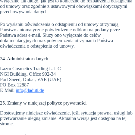
wyłącznie tak długo, jak jest to konieczne do rozpatrzenia odstąpienia
od umowy oraz zgodnie z ustawowymi obowiązkami dotyczącymi
przechowywania danych.
Po wysłaniu oświadczenia o odstąpieniu od umowy otrzymają
Państwo automatyczne potwierdzenie odbioru na podany przez
Państwa adres e-mail. Służy ono wyłącznie do celów
dokumentacyjnych oraz potwierdzenia otrzymania Państwa
oświadczenia o odstąpieniu od umowy.
24. Administrator danych
Lazru Cosmetics Trading L.L.C
NGI Building, Office 902-34
Port Saeed, Dubai, VAE (UAE)
PO Box 12887
E-Mail:
info@laduti.de
25. Zmiany w niniejszej polityce prywatności
Dostosujemy niniejsze oświadczenie, jeśli sytuacja prawna, usługi lub
przetwarzanie ulegną zmianie. Aktualna wersja jest dostępna na tej
stronie.