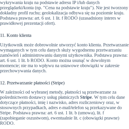
wykrywania kraju na podstawie adresu IP i/lub danych
przeglądarki/konta (np. "Cena na podstawie kraju"). Nie jest tworzony
dokładny profil ruchu; geolokalizacja odbywa się na poziomie kraju.
Podstawa prawna: art. 6 ust. 1 lit. f RODO (uzasadniony interes w
prawidłowej prezentacji ofert).
11. Konto klienta
Użytkownik może dobrowolnie utworzyć konto klienta. Przetwarzanie
wymaganych w tym celu danych służy wygodnemu przetwarzaniu
zamówień i administrowaniu danymi użytkownika. Podstawa prawna:
art. 6 ust. 1 lit. b RODO. Konto można usunąć w dowolnym
momencie; nie ma to wpływu na ustawowe obowiązki w zakresie
przechowywania danych.
12. Przetwarzanie płatności (Stripe)
W zależności od wybranej metody, płatności są przetwarzane za
pośrednictwem dostawcy usług płatniczych
Stripe
. W tym celu dane
dotyczące płatności, imię i nazwisko, adres rozliczeniowy oraz, w
stosownych przypadkach, adres e-mail/telefon są przekazywane do
Stripe. Podstawa prawna: art. 6 ust. 1 lit. b (umowa), lit. f
(zapobieganie oszustwom), ewentualnie lit. c (obowiązki prawne)
RODO.