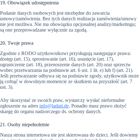
19. Obowiązek udostępnienia
Podanie danych osobowych jest niezbędne do zawarcia
umowy/zamówienia. Bez tych danych realizacja zamówienia/umowy
nie jest możliwa. Nie ma obowiązku opcjonalnej analizy/marketingu;
są one przeprowadzane wyłącznie za zgodą.
20. Twoje prawa
Zgodnie z RODO użytkownikowi przysługują następujące prawa:
dostęp (art. 15), sprostowanie (art. 16), usunięcie (art. 17),
ograniczenie (art. 18), przenoszenie danych (art. 20) oraz sprzeciw
wobec przetwarzania na podstawie art. 6 ust. 1 lit. e) lub f) (art. 21).
Jeśli przetwarzanie odbywa się na podstawie zgody, użytkownik może
ją cofnąć w dowolnym momencie ze skutkiem na przyszłość (art. 7
ust. 3).
Aby skorzystać ze swoich praw, wystarczy wysłać nieformalne
zgłoszenie na adres
info@laduti.de
. Ponadto masz prawo złożyć
skargę do organu nadzorczego ds. ochrony danych.
21. Osoby niepełnoletnie
Nasza strona internetowa nie jest skierowana do dzieci. Jeśli dowiemy