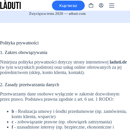
Przejdź
Kup teraz
do
Koszyk
treści
na
Zwycięzca testu 2026 — arbuti.com
zakupy
Polityka prywatności
1. Zakres obowiązywania
Niniejsza polityka prywatności dotyczy strony internetowej
laduti.de
(w tym wszystkich podstron) oraz usług online oferowanych za jej
pośrednictwem (sklep, konto klienta, kontakt).
2. Zasady przetwarzania danych
Przetwarzamy dane osobowe wyłącznie w zakresie dozwolonym
przez prawo. Podstawa prawna zgodnie z art. 6 ust. 1 RODO:
b
- Realizacja umowy i środki przedumowne (np. zamówienia,
konto klienta, wsparcie)
c
- zobowiązanie prawne (np. obowiązek zatrzymania)
f
- uzasadnione interesy (np. bezpieczne, ekonomiczne i