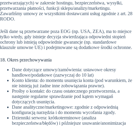
przetwarzających) w zakresie hostingu, bezpieczeństwa, wysyłki,
przetwarzania płatności, funkcji sklepu/analizy/marketingu.
Zawarliśmy umowy ze wszystkimi dostawcami usług zgodnie z art. 28
RODO.
Jeśli dane są przetwarzane poza EOG (np. USA, ZEA), ma to miejsce
tylko wtedy, gdy istnieje decyzja stwierdzająca odpowiedni stopień
ochrony lub istnieją odpowiednie gwarancje (np. standardowe
klauzule umowne UE) i podejmowane są dodatkowe środki ochronne.
18. Okres przechowywania
Dane dotyczące umowy/zamówienia: ustawowe okresy
handlowe/podatkowe (zazwyczaj do 10 lat)
Konto klienta: do momentu usunięcia konta (pod warunkiem, że
nie istnieją już żadne inne zobowiązania prawne).
Prośby o kontakt: do czasu ostatecznego przetworzenia, a
następnie regularne sprawdzanie pod kątem wymagań
dotyczących usunięcia.
Dane analityczne/marketingowe: zgodnie z odpowiednią
konfiguracją narzędzia i do momentu wycofania zgody.
Dzienniki serwera: krótkoterminowe (analiza
bezpieczeństwa/błędów) i późniejsze usuwanie/anonimizacja