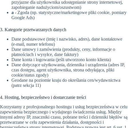
przyjazne dla użytkownika udostępnianie strony internetowej,
zapobieganie nadużyciom/oszustwom)
a
- Zgoda (np. statystyczne/marketingowe pliki cookie, pomiary
Google Ads)
3. Kategorie przetwarzanych danych
Dane podstawowe (imię i nazwisko, adres), dane kontaktowe
(e-mail, numer telefonu)
Dane umowy i zamówienia (produkty, ceny, informacje o
płatnościach i wysyłce, dane faktury)
Dane konta i logowania (jeśli utworzono konto klienta)
Dane dotyczące użytkowania, dziennika i urządzenia (adres IP,
czas dostępu, agent użytkownika, strona odsyłająca, pliki
cookie/status zgody)
Geodane na poziomie kraju do określania cen/wydawnictwa
(patrz sekcja 11)
4. Hosting, bezpieczeństwo i dostarczanie treści
Korzystamy z profesjonalnego hostingu i usług bezpieczeństwa w celu
zapewnienia bezpiecznego i wydajnego świadczenia usług. Między
innymi adresy IP, znaczniki czasu, pobrane treści i dzienniki błędów są
przetwarzane w celu zapewnienia działania, dostępności i
bezpieczeństwa strony internetowej. Podstawą prawną jest art. 6 ust. 1