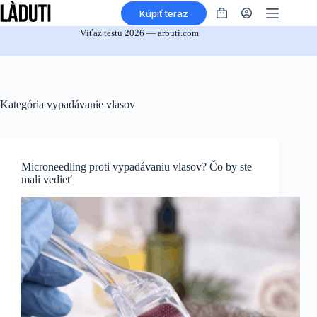
Prejsť
Kúpiť teraz
na
Nákupný
obsah
košík
Víťaz testu 2026 — arbuti.com
Kategória
vypadávanie vlasov
Microneedling proti vypadávaniu vlasov? Čo by ste
mali vedieť