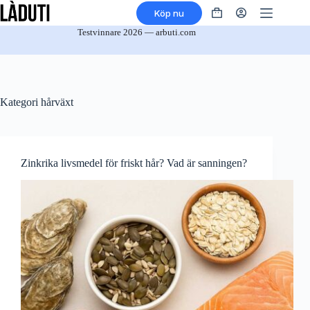
Hoppa
Köp nu
till
Varukorg
innehåll
Testvinnare 2026 — arbuti.com
Kategori
hårväxt
Zinkrika livsmedel för friskt hår? Vad är sanningen?