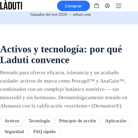
Ir
Comprar
al
Tu
contenido
Carrito
Ganador del test 2026 — arbuti.com
Activos y tecnología: por qué
Laduti convence
Pensado para ofrecer eficacia, tolerancia y un acabado
cuidado: activos de marca como Procapil™ y AnaGain™,
combinados con un complejo botánico nutritivo — sin
minoxidil y sin hormonas. Dermatológicamente testado en
Alemania con la calificación «excelente» (Dermatest®).
Activos
Tecnología
Principio de acción
Aplicación
Seguridad
FAQ rápido