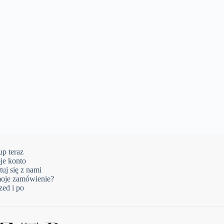
p teraz
je konto
uj się z nami
moje zamówienie?
zed i po