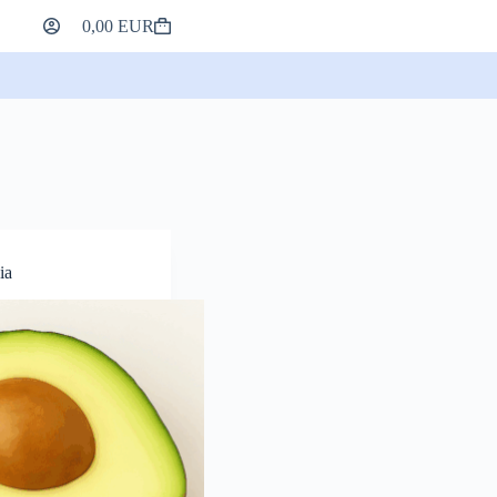
0,00
EUR
Koszyk
na
zakupy
ia