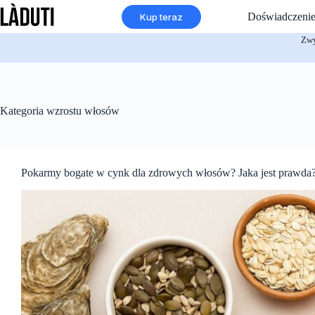
Przejdź
Doświadczeni
Kup teraz
do
treści
Zwy
Kategoria
wzrostu włosów
Pokarmy bogate w cynk dla zdrowych włosów? Jaka jest prawda